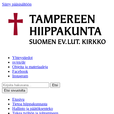
Siirry pääsisältöön
Yhteystiedot
sv/en/de
Ohjeita ja materiaaleja
Facebook
Instagram
Etsi
Etsi sivustolta
Etusivu
Tietoa hiippakunnasta
Hallinto ja päätöksenteko
Tukea työhön ja johtamiseen