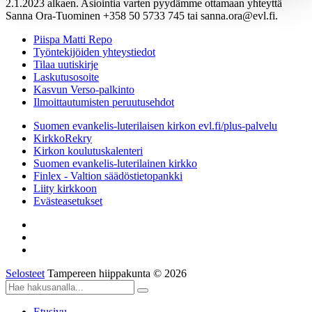
2.1.2023 alkaen. Asiointia varten pyydämme ottamaan yhteyttä
Sanna Ora-Tuominen +358 50 5733 745 tai sanna.ora@evl.fi.
Piispa Matti Repo
Työntekijöiden yhteystiedot
Tilaa uutiskirje
Laskutusosoite
Kasvun Verso-palkinto
Ilmoittautumisten peruutusehdot
Suomen evankelis-luterilaisen kirkon evl.fi/plus-palvelu
KirkkoRekry
Kirkon koulutuskalenteri
Suomen evankelis-luterilainen kirkko
Finlex - Valtion säädöstietopankki
Liity kirkkoon
Evästeasetukset
Selosteet
Tampereen hiippakunta © 2026
Etusivu