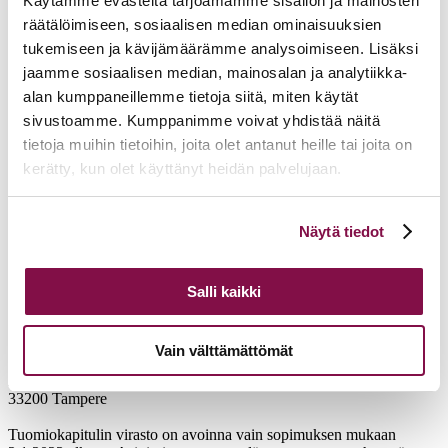
Käytämme evästeitä tarjoamamme sisällön ja mainosten
räätälöimiseen, sosiaalisen median ominaisuuksien
tukemiseen ja kävijämäärämme analysoimiseen. Lisäksi
jaamme sosiaalisen median, mainosalan ja analytiikka-
alan kumppaneillemme tietoja siitä, miten käytät
sivustoamme. Kumppanimme voivat yhdistää näitä
tietoja muihin tietoihin, joita olet antanut heille tai joita on
kerätty, kun olet käyttänyt heidän palvelujaan.
Voit muuttaa evästeasetuksiesi hyväksyntää sivuston
Näytä tiedot
alalaidassa olevasta
Evästeasetukset
linkistä.
Salli kaikki
Vain välttämättömät
Tampereen hiippakunnan tuomiokapituli
Näsilinnankatu 26 (7. krs)
33200 Tampere
Tuomiokapitulin virasto on avoinna vain sopimuksen mukaan