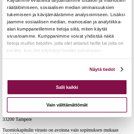
Käytämme evästeitä tarjoamamme sisällön ja mainosten
räätälöimiseen, sosiaalisen median ominaisuuksien
tukemiseen ja kävijämäärämme analysoimiseen. Lisäksi
jaamme sosiaalisen median, mainosalan ja analytiikka-
alan kumppaneillemme tietoja siitä, miten käytät
sivustoamme. Kumppanimme voivat yhdistää näitä
tietoja muihin tietoihin, joita olet antanut heille tai joita on
kerätty, kun olet käyttänyt heidän palvelujaan.
Voit muuttaa evästeasetuksiesi hyväksyntää sivuston
Näytä tiedot
alalaidassa olevasta
Evästeasetukset
linkistä.
Salli kaikki
Vain välttämättömät
Tampereen hiippakunnan tuomiokapituli
Näsilinnankatu 26 (7. krs)
33200 Tampere
Tuomiokapitulin virasto on avoinna vain sopimuksen mukaan