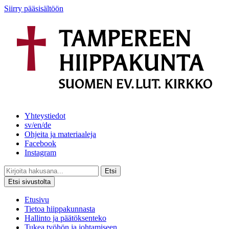
Siirry pääsisältöön
Yhteystiedot
sv/en/de
Ohjeita ja materiaaleja
Facebook
Instagram
Etsi
Etsi sivustolta
Etusivu
Tietoa hiippakunnasta
Hallinto ja päätöksenteko
Tukea työhön ja johtamiseen