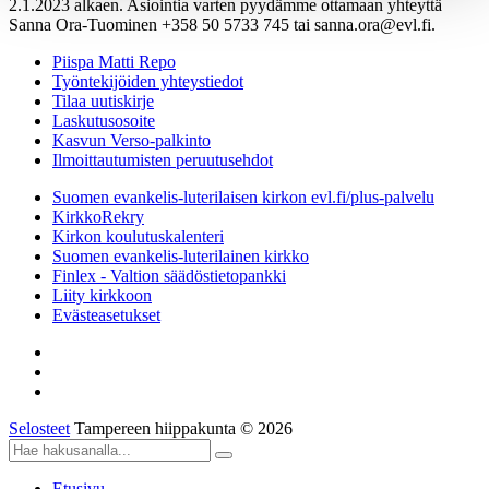
2.1.2023 alkaen. Asiointia varten pyydämme ottamaan yhteyttä
Sanna Ora-Tuominen +358 50 5733 745 tai sanna.ora@evl.fi.
Piispa Matti Repo
Työntekijöiden yhteystiedot
Tilaa uutiskirje
Laskutusosoite
Kasvun Verso-palkinto
Ilmoittautumisten peruutusehdot
Suomen evankelis-luterilaisen kirkon evl.fi/plus-palvelu
KirkkoRekry
Kirkon koulutuskalenteri
Suomen evankelis-luterilainen kirkko
Finlex - Valtion säädöstietopankki
Liity kirkkoon
Evästeasetukset
Selosteet
Tampereen hiippakunta © 2026
Etusivu