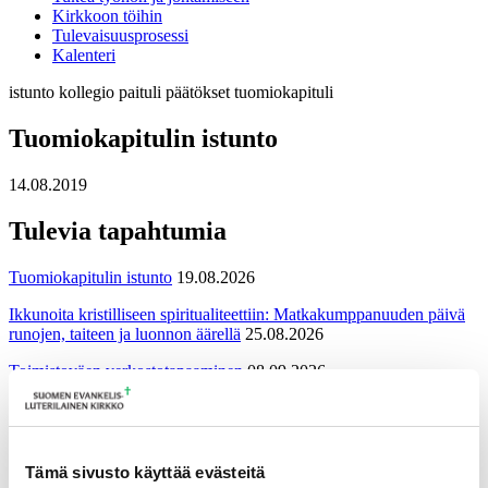
Kirkkoon töihin
Tulevaisuusprosessi
Kalenteri
istunto
kollegio
paituli
päätökset
tuomiokapituli
Tuomiokapitulin istunto
14.08.2019
Tulevia tapahtumia
Tuomiokapitulin istunto
19.08.2026
Ikkunoita kristilliseen spiritualiteettiin: Matkakumppanuuden päivä
runojen, taiteen ja luonnon äärellä
25.08.2026
Toimistoväen verkostotapaaminen
08.09.2026
Takaisin tapahtumiin
Tämä sivusto käyttää evästeitä