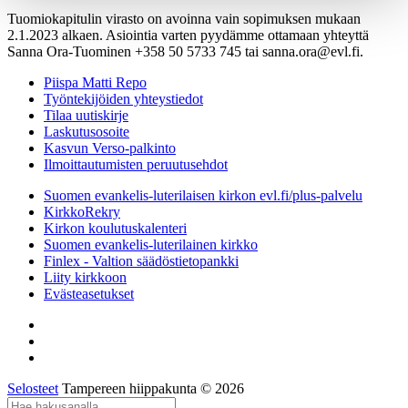
Tuomiokapitulin virasto on avoinna vain sopimuksen mukaan
2.1.2023 alkaen. Asiointia varten pyydämme ottamaan yhteyttä
Sanna Ora-Tuominen +358 50 5733 745 tai sanna.ora@evl.fi.
Piispa Matti Repo
Työntekijöiden yhteystiedot
Tilaa uutiskirje
Laskutusosoite
Kasvun Verso-palkinto
Ilmoittautumisten peruutusehdot
Suomen evankelis-luterilaisen kirkon evl.fi/plus-palvelu
KirkkoRekry
Kirkon koulutuskalenteri
Suomen evankelis-luterilainen kirkko
Finlex - Valtion säädöstietopankki
Liity kirkkoon
Evästeasetukset
Selosteet
Tampereen hiippakunta © 2026