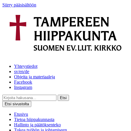
Siirry pääsisältöön
Yhteystiedot
sv/en/de
Ohjeita ja materiaaleja
Facebook
Instagram
Etsi
Etsi sivustolta
Etusivu
Tietoa hiippakunnasta
Hallinto ja päätöksenteko
Tukea työhön ja johtamiseen