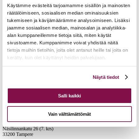
Käytämme evästeitä tarjoamamme sisällön ja mainosten
räätälöimiseen, sosiaalisen median ominaisuuksien
tukemiseen ja kävijämäärämme analysoimiseen. Lisäksi
jaamme sosiaalisen median, mainosalan ja analytiikka-
alan kumppaneillemme tietoja siitä, miten käytät
sivustoamme. Kumppanimme voivat yhdistää näitä
tietoja muihin tietoihin, joita olet antanut heille tai joita on
kerätty, kun olet käyttänyt heidän palvelujaan.
Voit muuttaa evästeasetuksiesi hyväksyntää sivuston
Näytä tiedot
alalaidassa olevasta
Evästeasetukset
linkistä.
Salli kaikki
Vain välttämättömät
Tampereen hiippakunnan tuomiokapituli
Näsilinnankatu 26 (7. krs)
33200 Tampere