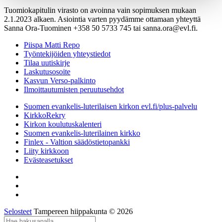
Tuomiokapitulin virasto on avoinna vain sopimuksen mukaan
2.1.2023 alkaen. Asiointia varten pyydämme ottamaan yhteyttä
Sanna Ora-Tuominen +358 50 5733 745 tai sanna.ora@evl.fi.
Piispa Matti Repo
Työntekijöiden yhteystiedot
Tilaa uutiskirje
Laskutusosoite
Kasvun Verso-palkinto
Ilmoittautumisten peruutusehdot
Suomen evankelis-luterilaisen kirkon evl.fi/plus-palvelu
KirkkoRekry
Kirkon koulutuskalenteri
Suomen evankelis-luterilainen kirkko
Finlex - Valtion säädöstietopankki
Liity kirkkoon
Evästeasetukset
Selosteet
Tampereen hiippakunta © 2026