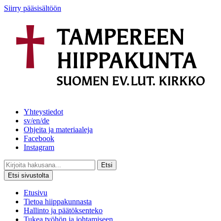
Siirry pääsisältöön
Yhteystiedot
sv/en/de
Ohjeita ja materiaaleja
Facebook
Instagram
Etsi
Etsi sivustolta
Etusivu
Tietoa hiippakunnasta
Hallinto ja päätöksenteko
Tukea työhön ja johtamiseen