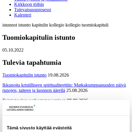
Kirkkoon töihin
Tulevaisuusprosessi
Kalenteri
istunnot
istunto
kapitulin kollegio
kollegio
tuomiokapituli
Tuomiokapitulin istunto
05.10.2022
Tulevia tapahtumia
Tuomiokapitulin istunto
19.08.2026
Ikkunoita kristilliseen spiritualiteettiin: Matkakumppanuuden päivä
runojen, taiteen ja luonnon äärellä
25.08.2026
Toimistoväen verkostotapaaminen
08.09.2026
Takaisin tapahtumiin
Tämä sivusto käyttää evästeitä