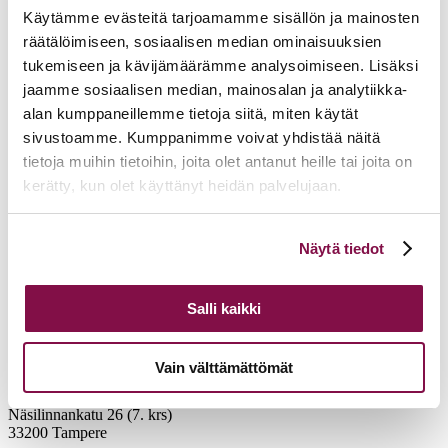
Käytämme evästeitä tarjoamamme sisällön ja mainosten
räätälöimiseen, sosiaalisen median ominaisuuksien
tukemiseen ja kävijämäärämme analysoimiseen. Lisäksi
jaamme sosiaalisen median, mainosalan ja analytiikka-
alan kumppaneillemme tietoja siitä, miten käytät
sivustoamme. Kumppanimme voivat yhdistää näitä
tietoja muihin tietoihin, joita olet antanut heille tai joita on
kerätty, kun olet käyttänyt heidän palvelujaan.
Voit muuttaa evästeasetuksiesi hyväksyntää sivuston
Näytä tiedot
alalaidassa olevasta
Evästeasetukset
linkistä.
Salli kaikki
Vain välttämättömät
Tampereen hiippakunnan tuomiokapituli
Näsilinnankatu 26 (7. krs)
33200 Tampere