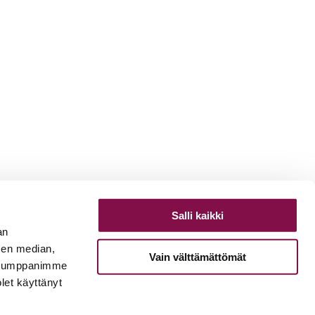
Salli kaikki
an
sen median,
Vain välttämättömät
. Kumppanimme
olet käyttänyt