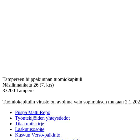
Tampereen hiippakunnan tuomiokapituli
Näsilinnankatu 26 (7. krs)
33200 Tampere
Tuomiokapitulin virasto on avoinna vain sopimuksen mukaan 2.1.202
Piispa Matti Repo
Työntekijöiden yhteystiedot
Tilaa uutiskirje
Laskutusosoite
Kasvun Verso-palkinto