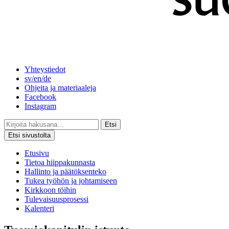
Yhteystiedot
sv/en/de
Ohjeita ja materiaaleja
Facebook
Instagram
Etsi
Etsi sivustolta
Etusivu
Tietoa hiippakunnasta
Hallinto ja päätöksenteko
Tukea työhön ja johtamiseen
Kirkkoon töihin
Tulevaisuusprosessi
Kalenteri