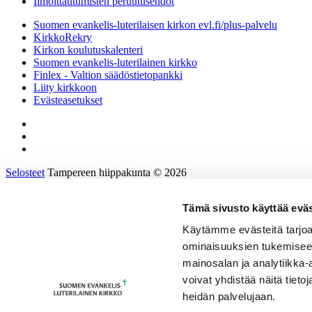
Ilmoittautumisten peruutusehdot
Suomen evankelis-luterilaisen kirkon evl.fi/plus-palvelu
KirkkoRekry
Kirkon koulutuskalenteri
Suomen evankelis-luterilainen kirkko
Finlex - Valtion säädöstietopankki
Liity kirkkoon
Evästeasetukset
Selosteet
Tampereen hiippakunta © 2026
Tämä sivusto käyttää eväs
Etusivu
Tietoa hiippakunnasta
Käytämme evästeitä tarjoa
Hallinto ja päätöksenteko
ominaisuuksien tukemisee
Tukea työhön ja johtamiseen
Kirkkoon töihin
mainosalan ja analytiikka
Tulevaisuusprosessi
voivat yhdistää näitä tietoja
Kalenteri
heidän palvelujaan.
Yhteystiedot