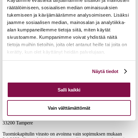
Käytämme evästeitä tarjoamamme sisällön ja mainosten
räätälöimiseen, sosiaalisen median ominaisuuksien
tukemiseen ja kävijämäärämme analysoimiseen. Lisäksi
jaamme sosiaalisen median, mainosalan ja analytiikka-
alan kumppaneillemme tietoja siitä, miten käytät
sivustoamme. Kumppanimme voivat yhdistää näitä
tietoja muihin tietoihin, joita olet antanut heille tai joita on
kerätty, kun olet käyttänyt heidän palvelujaan.
Voit muuttaa evästeasetuksiesi hyväksyntää sivuston
Näytä tiedot
alalaidassa olevasta
Evästeasetukset
linkistä.
Salli kaikki
Vain välttämättömät
Tampereen hiippakunnan tuomiokapituli
Näsilinnankatu 26 (7. krs)
33200 Tampere
Tuomiokapitulin virasto on avoinna vain sopimuksen mukaan