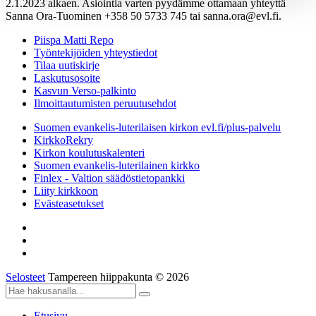
2.1.2023 alkaen. Asiointia varten pyydämme ottamaan yhteyttä
Sanna Ora-Tuominen +358 50 5733 745 tai sanna.ora@evl.fi.
Piispa Matti Repo
Työntekijöiden yhteystiedot
Tilaa uutiskirje
Laskutusosoite
Kasvun Verso-palkinto
Ilmoittautumisten peruutusehdot
Suomen evankelis-luterilaisen kirkon evl.fi/plus-palvelu
KirkkoRekry
Kirkon koulutuskalenteri
Suomen evankelis-luterilainen kirkko
Finlex - Valtion säädöstietopankki
Liity kirkkoon
Evästeasetukset
Selosteet
Tampereen hiippakunta © 2026
Etusivu