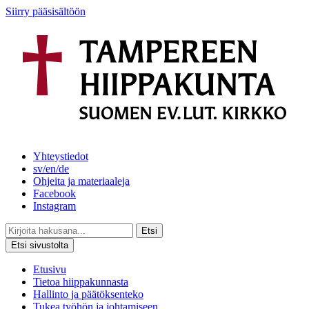
Siirry pääsisältöön
Yhteystiedot
sv/en/de
Ohjeita ja materiaaleja
Facebook
Instagram
Etsi
Etsi sivustolta
Etusivu
Tietoa hiippakunnasta
Hallinto ja päätöksenteko
Tukea työhön ja johtamiseen