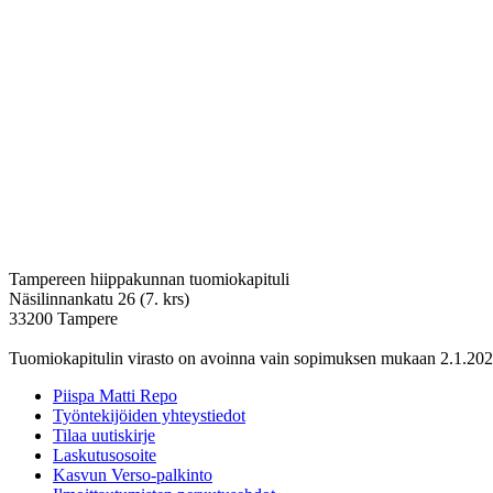
Tampereen hiippakunnan tuomiokapituli
Näsilinnankatu 26 (7. krs)
33200 Tampere
Tuomiokapitulin virasto on avoinna vain sopimuksen mukaan 2.1.202
Piispa Matti Repo
Työntekijöiden yhteystiedot
Tilaa uutiskirje
Laskutusosoite
Kasvun Verso-palkinto