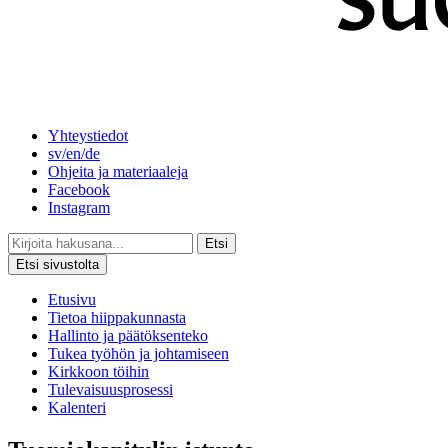
Yhteystiedot
sv/en/de
Ohjeita ja materiaaleja
Facebook
Instagram
Etsi
Etsi sivustolta
Etusivu
Tietoa hiippakunnasta
Hallinto ja päätöksenteko
Tukea työhön ja johtamiseen
Kirkkoon töihin
Tulevaisuusprosessi
Kalenteri