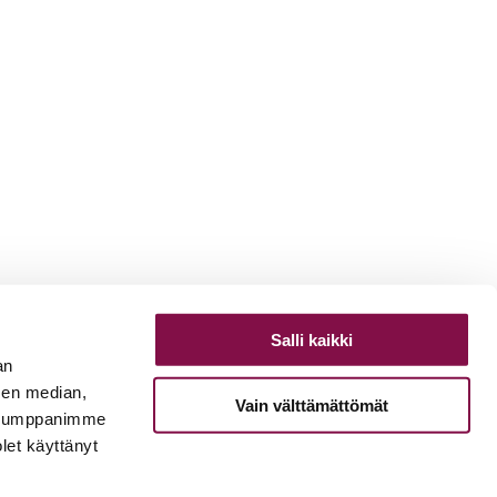
Salli kaikki
an
sen median,
Vain välttämättömät
. Kumppanimme
olet käyttänyt