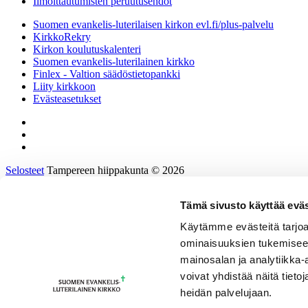
Ilmoittautumisten peruutusehdot
Suomen evankelis-luterilaisen kirkon evl.fi/plus-palvelu
KirkkoRekry
Kirkon koulutuskalenteri
Suomen evankelis-luterilainen kirkko
Finlex - Valtion säädöstietopankki
Liity kirkkoon
Evästeasetukset
Selosteet
Tampereen hiippakunta © 2026
Tämä sivusto käyttää eväs
Etusivu
Tietoa hiippakunnasta
Käytämme evästeitä tarjoa
Hallinto ja päätöksenteko
ominaisuuksien tukemisee
Tukea työhön ja johtamiseen
Kirkkoon töihin
mainosalan ja analytiikka
Tulevaisuusprosessi
voivat yhdistää näitä tietoja
Kalenteri
heidän palvelujaan.
Yhteystiedot