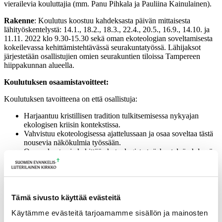
vierailevia kouluttajia (mm. Panu Pihkala ja Pauliina Kainulainen).
Rakenne
: Koulutus koostuu kahdeksasta päivän mittaisesta
lähityöskentelystä: 14.1., 18.2., 18.3., 22.4., 20.5., 16.9., 14.10. ja
11.11. 2022 klo 9.30-15.30 sekä oman ekoteologian soveltamisesta
kokeilevassa kehittämistehtävässä seurakuntatyössä. Lähijaksot
järjestetään osallistujien omien seurakuntien tiloissa Tampereen
hiippakunnan alueella.
Koulutuksen osaamistavoitteet:
Koulutuksen tavoitteena on että osallistuja:
Harjaantuu kristillisen tradition tulkitsemisessa nykyajan
ekologisen kriisin kontekstissa.
Vahvistuu ekoteologisessa ajattelussaan ja osaa soveltaa tästä
nousevia näkökulmia työssään.
Osaa rakentaa ja kehittää ekoteologista työskentelyä yhdessä
seurakuntalaisten kanssa.
Kohderyhmä:
Papit ja muut ekoteologiasta kiinnostuneet seurakuntien työntekijät.
Tämä sivusto käyttää evästeitä
Koulutuksen hinta
: n. 200 euroa sekä matka- ja
Käytämme evästeitä tarjoamamme sisällön ja mainosten
ruokailukustannuksia.