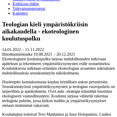
Kirkkoon töihin
Tulevaisuusprosessi
Kalenteri
Teologian kieli ympäristökriisin
aikakaudella - ekoteologinen
koulutuspolku
14.01.2022 – 11.11.2022
Ilmoittautumisaika 10.08.2021 – 20.12.2021
​Ekoteologinen koulutuspolku tarjoaa mahdollisuuden tutkivaan
ajatteluun ja tekemiseen ympäristökysymysten esille nostamiseksi.
Koulutuksessa tutkitaan erilaisten ekoteologian avaamien näköalojen
mahdollisuuksia seurakuntatyön näkökulmasta.
Huolenpito luomakunnasta kuuluu kristillisen uskon perusteisiin.
Seurakuntatyössä ympäristökysymysten ja teologian vuoropuhelu on
tarpeellista ja ajankohtaista. Ovet auki -strategia kiinnittää huomion
ekologiseen vastuullisuuteen. Koulutus tarjoaa välineitä rakentaa
teologista puhetta, jossa kirkon traditio ja ympäristökysymykset
otetaan molemmat vakavasti.
Kouluttajina toimivat Tero Matilainen ja Jussi Holopainen. Lisäksi