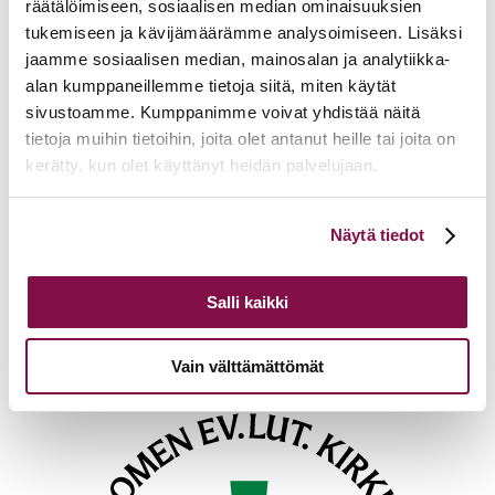
räätälöimiseen, sosiaalisen median ominaisuuksien
tukemiseen ja kävijämäärämme analysoimiseen. Lisäksi
Lisätietoja
jaamme sosiaalisen median, mainosalan ja analytiikka-
alan kumppaneillemme tietoja siitä, miten käytät
tero.matilainen@evl.fi
sivustoamme. Kumppanimme voivat yhdistää näitä
tietoja muihin tietoihin, joita olet antanut heille tai joita on
Tulevia tapahtumia
kerätty, kun olet käyttänyt heidän palvelujaan.
Tuomiokapitulin istunto
19.08.2026
Voit muuttaa evästeasetuksiesi hyväksyntää sivuston
Näytä tiedot
Ikkunoita kristilliseen spiritualiteettiin: Matkakumppanuuden päivä
alalaidassa olevasta
Evästeasetukset
linkistä.
runojen, taiteen ja luonnon äärellä
25.08.2026
Toimistoväen verkostotapaaminen
08.09.2026
Salli kaikki
Takaisin tapahtumiin
Vain välttämättömät