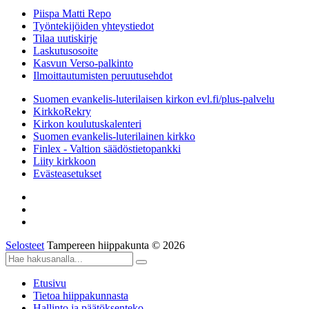
Piispa Matti Repo
Työntekijöiden yhteystiedot
Tilaa uutiskirje
Laskutusosoite
Kasvun Verso-palkinto
Ilmoittautumisten peruutusehdot
Suomen evankelis-luterilaisen kirkon evl.fi/plus-palvelu
KirkkoRekry
Kirkon koulutuskalenteri
Suomen evankelis-luterilainen kirkko
Finlex - Valtion säädöstietopankki
Liity kirkkoon
Evästeasetukset
Selosteet
Tampereen hiippakunta © 2026
Etusivu
Tietoa hiippakunnasta
Hallinto ja päätöksenteko