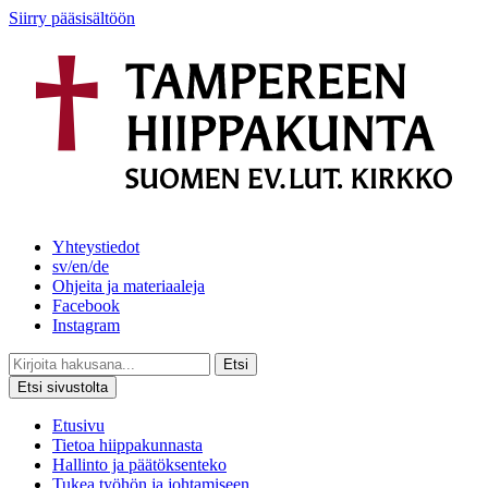
Siirry pääsisältöön
Yhteystiedot
sv/en/de
Ohjeita ja materiaaleja
Facebook
Instagram
Etsi
Etsi sivustolta
Etusivu
Tietoa hiippakunnasta
Hallinto ja päätöksenteko
Tukea työhön ja johtamiseen