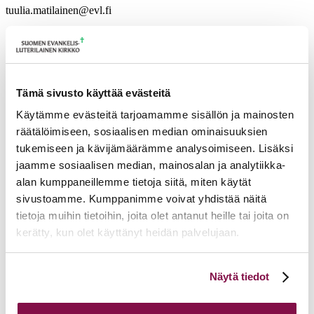
tuulia.matilainen@evl.fi
Tulevia tapahtumia
Tuomiokapitulin istunto
19.08.2026
Tämä sivusto käyttää evästeitä
Ikkunoita kristilliseen spiritualiteettiin: Matkakumppanuuden päivä
runojen, taiteen ja luonnon äärellä
25.08.2026
Käytämme evästeitä tarjoamamme sisällön ja mainosten
Toimistoväen verkostotapaaminen
08.09.2026
räätälöimiseen, sosiaalisen median ominaisuuksien
tukemiseen ja kävijämäärämme analysoimiseen. Lisäksi
Takaisin tapahtumiin
jaamme sosiaalisen median, mainosalan ja analytiikka-
alan kumppaneillemme tietoja siitä, miten käytät
sivustoamme. Kumppanimme voivat yhdistää näitä
tietoja muihin tietoihin, joita olet antanut heille tai joita on
kerätty, kun olet käyttänyt heidän palvelujaan.
Voit muuttaa evästeasetuksiesi hyväksyntää sivuston
Näytä tiedot
alalaidassa olevasta
Evästeasetukset
linkistä.