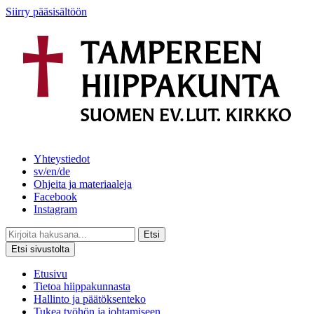
Siirry pääsisältöön
Yhteystiedot
sv/en/de
Ohjeita ja materiaaleja
Facebook
Instagram
Etsi
Etsi sivustolta
Etusivu
Tietoa hiippakunnasta
Hallinto ja päätöksenteko
Tukea työhön ja johtamiseen