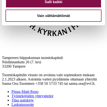
Salli kaikki
Vain välttämättömät
Tampereen hiippakunnan tuomiokapituli
Näsilinnankatu 26 (7. krs)
33200 Tampere
Tuomiokapitulin virasto on avoinna vain sopimuksen mukaan
2.1.2023 alkaen. Asiointia varten pyydämme ottamaan yhteyttä
Sanna Ora-Tuominen +358 50 5733 745 tai sanna.ora@evl.fi.
Piispa Matti Repo
Työntekijöiden yhteystiedot
Tilaa uutiskirje
Laskutusosoite