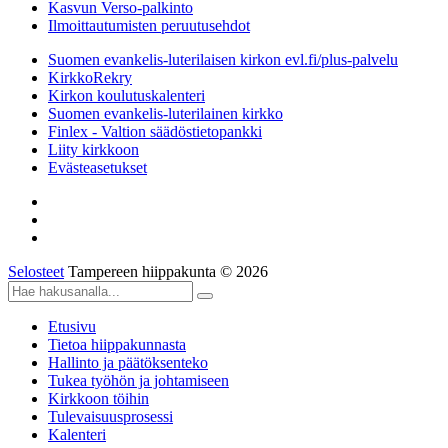
Kasvun Verso-palkinto
Ilmoittautumisten peruutusehdot
Suomen evankelis-luterilaisen kirkon evl.fi/plus-palvelu
KirkkoRekry
Kirkon koulutuskalenteri
Suomen evankelis-luterilainen kirkko
Finlex - Valtion säädöstietopankki
Liity kirkkoon
Evästeasetukset
Selosteet
Tampereen hiippakunta © 2026
Etusivu
Tietoa hiippakunnasta
Hallinto ja päätöksenteko
Tukea työhön ja johtamiseen
Kirkkoon töihin
Tulevaisuusprosessi
Kalenteri