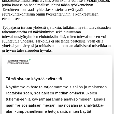
tarkoituksenmukaisella tavalla. Seurakunta voi itse arvioida joukon,
jonka kanssa on hedelmällistä lähteä tähän työskentelyyn.
Tavoitteena on saada yhteiskeskustelusta evästystä
seurakuntakohtaisiin omiin työskentelyihin ja konkreettiseen
etenemiseen.
Työpajassa jaetaan yhdessä ajatuksia, tutkitaan hyvän tulevaisuuden
rakennusaineita eri näkökulmista sekä tutustutaan
tulevaisuustyöryhmien ehdotuksiin siitä, miten tulevaisuuteen voi
suuntautua yhdessä. Tarkoitus ei ole tehdä päätöksiä, vaan etsiä
yhteistä ymmärrystä ja rohkaistua toimimaan aktiivisesti toiveikkaan
ja hyvän tulevaisuuden hyväksi.
Ilta alkaa kahvitarjoilulla klo 17 ja päättyy klo 20. Tarkempi ohjelma
ja mahdollinen ennakkomateriaali lähetetään ilmoittautuneille noin
viikkoa aikaisemmin. Ilta on osallistujille maksuton.
Aika: 10.2. klo 17-20
Tämä sivusto käyttää evästeitä
Paikka: Janakkalan Rantalahti
Käytämme evästeitä tarjoamamme sisällön ja mainosten
räätälöimiseen, sosiaalisen median ominaisuuksien
tukemiseen ja kävijämäärämme analysoimiseen. Lisäksi
Tulevia tapahtumia
jaamme sosiaalisen median, mainosalan ja analytiikka-
alan kumppaneillemme tietoja siitä, miten käytät