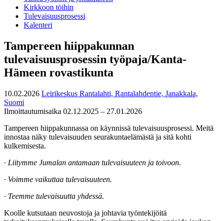
Kirkkoon töihin
Tulevaisuusprosessi
Kalenteri
Tampereen hiippakunnan
tulevaisuusprosessin työpaja/Kanta-
Hämeen rovastikunta
10.02.2026
Leirikeskus Rantalahti, Rantalahdentie, Janakkala,
Suomi
Ilmoittautumisaika 02.12.2025 – 27.01.2026
Tampereen hiippakunnassa on käynnissä tulevaisuusprosessi. Meitä
innostaa näky tulevaisuuden seurakuntaelämästä ja sitä kohti
kulkemisesta.
· Liitymme Jumalan antamaan tulevaisuuteen ja toivoon.
· Voimme vaikuttaa tulevaisuuteen.
· Teemme tulevaisuutta yhdessä.
Koolle kutsutaan neuvostoja ja johtavia työntekijöitä