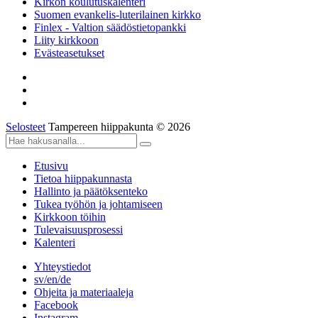
Kirkon koulutuskalenteri
Suomen evankelis-luterilainen kirkko
Finlex - Valtion säädöstietopankki
Liity kirkkoon
Evästeasetukset
Selosteet
Tampereen hiippakunta © 2026
Etusivu
Tietoa hiippakunnasta
Hallinto ja päätöksenteko
Tukea työhön ja johtamiseen
Kirkkoon töihin
Tulevaisuusprosessi
Kalenteri
Yhteystiedot
sv/en/de
Ohjeita ja materiaaleja
Facebook
Instagram