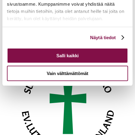
Tuomiokapitulin istunto
19.08.2026
sivustoamme. Kumppanimme voivat yhdistää näitä
tietoja muihin tietoihin, joita olet antanut heille tai joita on
Ikkunoita kristilliseen spiritualiteettiin: Matkakumppanuuden päivä
runojen, taiteen ja luonnon äärellä
25.08.2026
kerätty, kun olet käyttänyt heidän palvelujaan.
Toimistoväen verkostotapaaminen
08.09.2026
Voit muuttaa evästeasetuksiesi hyväksyntää sivuston
Näytä tiedot
Takaisin tapahtumiin
alalaidassa olevasta
Evästeasetukset
linkistä.
Salli kaikki
Vain välttämättömät