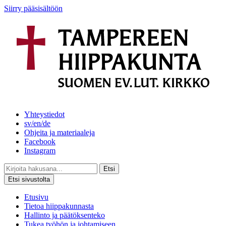
Siirry pääsisältöön
Yhteystiedot
sv/en/de
Ohjeita ja materiaaleja
Facebook
Instagram
Etsi
Etsi sivustolta
Etusivu
Tietoa hiippakunnasta
Hallinto ja päätöksenteko
Tukea työhön ja johtamiseen