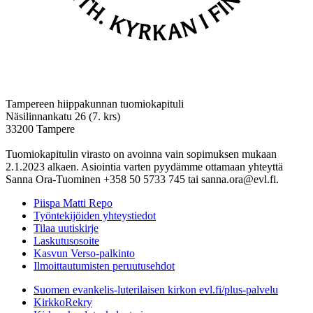
Tampereen hiippakunnan tuomiokapituli
Näsilinnankatu 26 (7. krs)
33200 Tampere
Tuomiokapitulin virasto on avoinna vain sopimuksen mukaan
2.1.2023 alkaen. Asiointia varten pyydämme ottamaan yhteyttä
Sanna Ora-Tuominen +358 50 5733 745 tai sanna.ora@evl.fi.
Piispa Matti Repo
Työntekijöiden yhteystiedot
Tilaa uutiskirje
Laskutusosoite
Kasvun Verso-palkinto
Ilmoittautumisten peruutusehdot
Suomen evankelis-luterilaisen kirkon evl.fi/plus-palvelu
KirkkoRekry