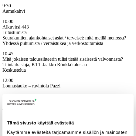
9:30
Aamukahvi
10:00
Alkuvirsi 443
Tutustumista
Seurakuntien ajankohtaiset asiat / terveiset: mitä meillä menossa?
Yhdessä puhumista / vertaistukea ja verkostoitumista
10:45
Mitä jokaisen taloussihteerin tulisi tietää sisäisestä valvonnasta?
Tilintarkastaja, KTT Jaakko Rönkkö alustaa
Keskustelua
12:00
Lounastauko – ravintola Pazzi
13:00
Työssä jaksamisesta puhutaan paljon. Mutta entä jos ei aina pelkkää
jaksamista, vaan jopa iloa? Teemaan johdattelee perheterapeutti
Laura Niska Kangasalan seurakunnasta.
Tämä sivusto käyttää evästeitä
15:00
Kahvit
Käytämme evästeitä tarjoamamme sisällön ja mainosten