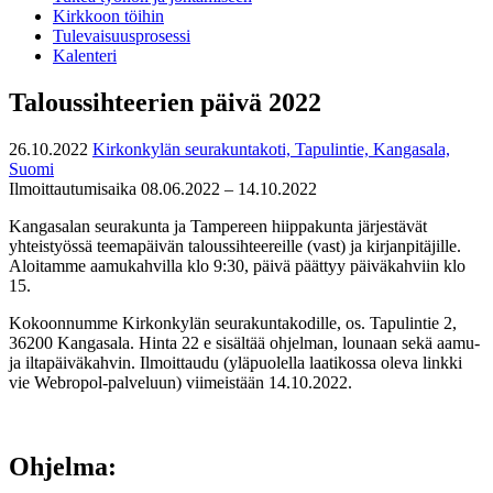
Kirkkoon töihin
Tulevaisuusprosessi
Kalenteri
Taloussihteerien päivä 2022
26.10.2022
Kirkonkylän seurakuntakoti, Tapulintie, Kangasala,
Suomi
Ilmoittautumisaika 08.06.2022 – 14.10.2022
Kangasalan seurakunta ja Tampereen hiippakunta järjestävät
yhteistyössä teemapäivän taloussihteereille (vast) ja kirjanpitäjille.
Aloitamme aamukahvilla klo 9:30, päivä päättyy päiväkahviin klo
15.
Kokoonnumme Kirkonkylän seurakuntakodille, os. Tapulintie 2,
36200 Kangasala. Hinta 22 e sisältää ohjelman, lounaan sekä aamu-
ja iltapäiväkahvin. Ilmoittaudu (yläpuolella laatikossa oleva linkki
vie Webropol-palveluun) viimeistään 14.10.2022.
Ohjelma: