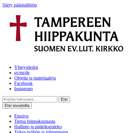
Siirry pääsisältöön
Yhteystiedot
sv/en/de
Ohjeita ja materiaaleja
Facebook
Instagram
Etsi
Etsi sivustolta
Etusivu
Tietoa hiippakunnasta
Hallinto ja päätöksenteko
Tukea työhön ja johtamiseen