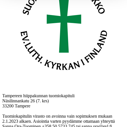
Tampereen hiippakunnan tuomiokapituli
Näsilinnankatu 26 (7. krs)
33200 Tampere
Tuomiokapitulin virasto on avoinna vain sopimuksen mukaan
2.1.2023 alkaen. Asiointia varten pyydämme ottamaan yhteyttä
Sanna Ora-Tuominen +358 50 5733 745 tai sanna.ora@evl.fi.