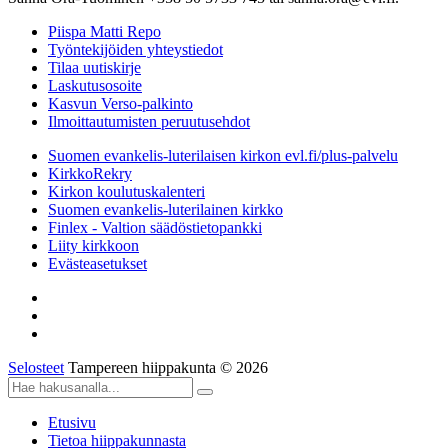
Piispa Matti Repo
Työntekijöiden yhteystiedot
Tilaa uutiskirje
Laskutusosoite
Kasvun Verso-palkinto
Ilmoittautumisten peruutusehdot
Suomen evankelis-luterilaisen kirkon evl.fi/plus-palvelu
KirkkoRekry
Kirkon koulutuskalenteri
Suomen evankelis-luterilainen kirkko
Finlex - Valtion säädöstietopankki
Liity kirkkoon
Evästeasetukset
Selosteet
Tampereen hiippakunta © 2026
Etusivu
Tietoa hiippakunnasta