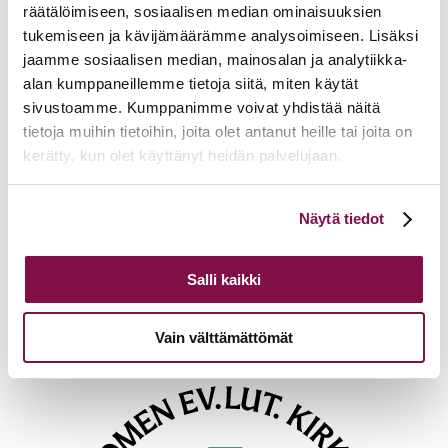
räätälöimiseen, sosiaalisen median ominaisuuksien
tukemiseen ja kävijämäärämme analysoimiseen. Lisäksi
jaamme sosiaalisen median, mainosalan ja analytiikka-
Lisätietoja
alan kumppaneillemme tietoja siitä, miten käytät
sivustoamme. Kumppanimme voivat yhdistää näitä
mikko.h.lehtovaara@evl.fi
tietoja muihin tietoihin, joita olet antanut heille tai joita on
Tulevia tapahtumia
kerätty, kun olet käyttänyt heidän palvelujaan.
Tuomiokapitulin istunto
19.08.2026
Voit muuttaa evästeasetuksiesi hyväksyntää sivuston
Näytä tiedot
alalaidassa olevasta
Evästeasetukset
linkistä.
Ikkunoita kristilliseen spiritualiteettiin: Matkakumppanuuden päivä
runojen, taiteen ja luonnon äärellä
25.08.2026
Salli kaikki
Toimistoväen verkostotapaaminen
08.09.2026
Takaisin tapahtumiin
Vain välttämättömät