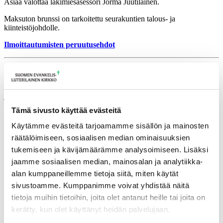
Asiaa valottaa lakimiesasessori Jorma Juutilainen.
Maksuton brunssi on tarkoitettu seurakuntien talous- ja
kiinteistöjohdolle.
Ilmoittautumisten peruutusehdot
Lisätietoja
jorma.juutilainen@evl.fi
Tämä sivusto käyttää evästeitä
Tulevia tapahtumia
Käytämme evästeitä tarjoamamme sisällön ja mainosten
räätälöimiseen, sosiaalisen median ominaisuuksien
Tuomiokapitulin istunto
19.08.2026
tukemiseen ja kävijämäärämme analysoimiseen. Lisäksi
Ikkunoita kristilliseen spiritualiteettiin: Matkakumppanuuden päivä
jaamme sosiaalisen median, mainosalan ja analytiikka-
runojen, taiteen ja luonnon äärellä
25.08.2026
alan kumppaneillemme tietoja siitä, miten käytät
Toimistoväen verkostotapaaminen
08.09.2026
sivustoamme. Kumppanimme voivat yhdistää näitä
tietoja muihin tietoihin, joita olet antanut heille tai joita on
Takaisin tapahtumiin
kerätty, kun olet käyttänyt heidän palvelujaan.