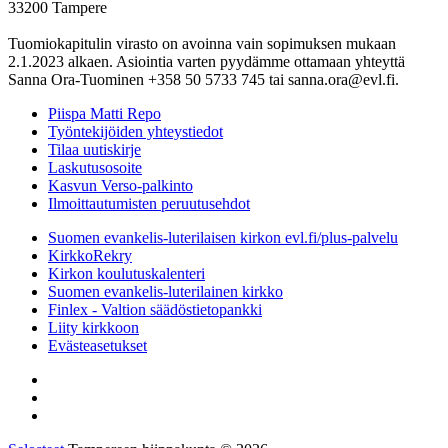
33200 Tampere
Tuomiokapitulin virasto on avoinna vain sopimuksen mukaan
2.1.2023 alkaen. Asiointia varten pyydämme ottamaan yhteyttä
Sanna Ora-Tuominen +358 50 5733 745 tai sanna.ora@evl.fi.
Piispa Matti Repo
Työntekijöiden yhteystiedot
Tilaa uutiskirje
Laskutusosoite
Kasvun Verso-palkinto
Ilmoittautumisten peruutusehdot
Suomen evankelis-luterilaisen kirkon evl.fi/plus-palvelu
KirkkoRekry
Kirkon koulutuskalenteri
Suomen evankelis-luterilainen kirkko
Finlex - Valtion säädöstietopankki
Liity kirkkoon
Evästeasetukset