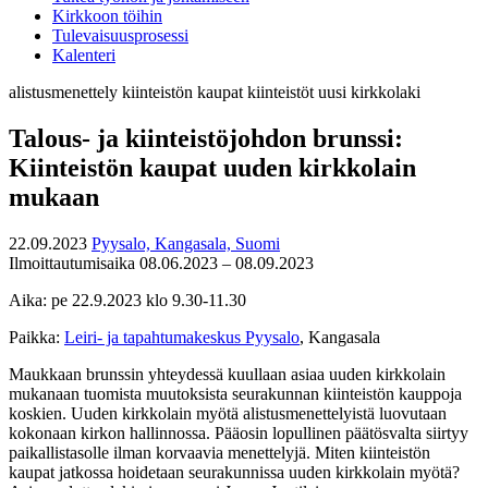
Kirkkoon töihin
Tulevaisuusprosessi
Kalenteri
alistusmenettely
kiinteistön kaupat
kiinteistöt
uusi kirkkolaki
Talous- ja kiinteistöjohdon brunssi:
Kiinteistön kaupat uuden kirkkolain
mukaan
22.09.2023
Pyysalo, Kangasala, Suomi
Ilmoittautumisaika 08.06.2023 – 08.09.2023
Aika: pe 22.9.2023 klo 9.30-11.30
Paikka:
Leiri- ja tapahtumakeskus Pyysalo
, Kangasala
Maukkaan brunssin yhteydessä kuullaan asiaa uuden kirkkolain
mukanaan tuomista muutoksista seurakunnan kiinteistön kauppoja
koskien. Uuden kirkkolain myötä alistusmenettelyistä luovutaan
kokonaan kirkon hallinnossa. Pääosin lopullinen päätösvalta siirtyy
paikallistasolle ilman korvaavia menettelyjä. Miten kiinteistön
kaupat jatkossa hoidetaan seurakunnissa uuden kirkkolain myötä?