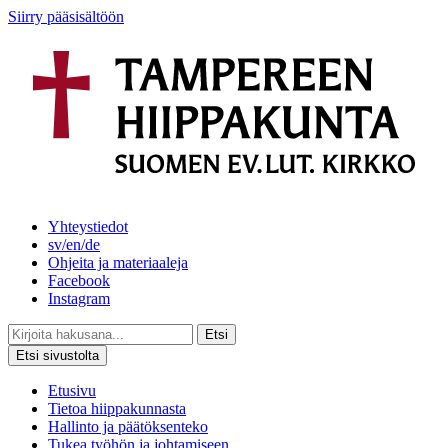
Siirry pääsisältöön
Yhteystiedot
sv/en/de
Ohjeita ja materiaaleja
Facebook
Instagram
Etsi
Etsi sivustolta
Etusivu
Tietoa hiippakunnasta
Hallinto ja päätöksenteko
Tukea työhön ja johtamiseen