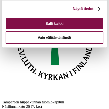
Voit muuttaa evästeasetuksiesi hyväksyntää sivuston
Näytä tiedot
alalaidassa olevasta
Evästeasetukset
linkistä.
Salli kaikki
Vain välttämättömät
Tampereen hiippakunnan tuomiokapituli
Näsilinnankatu 26 (7. krs)