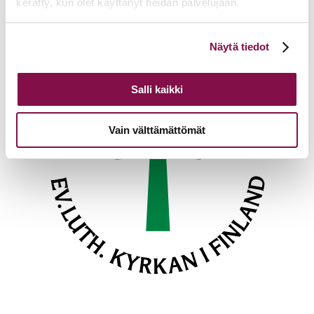
kerätty, kun olet käyttänyt heidän palvelujaan.
Takaisin tapahtumiin
Voit muuttaa evästeasetuksiesi hyväksyntää sivuston
Näytä tiedot
alalaidassa olevasta
Evästeasetukset
linkistä.
Salli kaikki
Vain välttämättömät