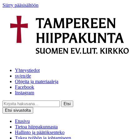
Siirry pääsisältöön
Yhteystiedot
sv/en/de
Ohjeita ja materiaaleja
Facebook
Instagram
Etsi
Etsi sivustolta
Etusivu
Tietoa hiippakunnasta
Hallinto ja päätöksenteko
Tukea työhön ja johtamiseen