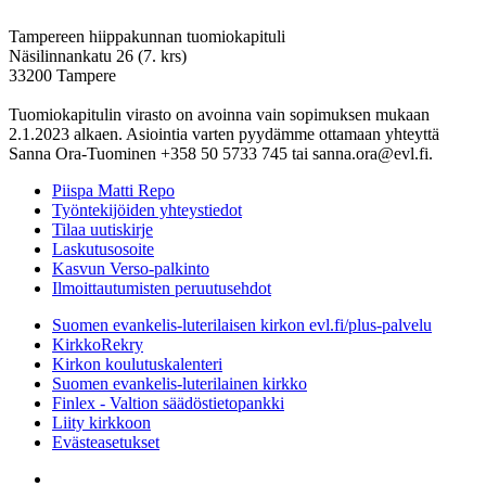
Tampereen hiippakunnan tuomiokapituli
Näsilinnankatu 26 (7. krs)
33200 Tampere
Tuomiokapitulin virasto on avoinna vain sopimuksen mukaan
2.1.2023 alkaen. Asiointia varten pyydämme ottamaan yhteyttä
Sanna Ora-Tuominen +358 50 5733 745 tai sanna.ora@evl.fi.
Piispa Matti Repo
Työntekijöiden yhteystiedot
Tilaa uutiskirje
Laskutusosoite
Kasvun Verso-palkinto
Ilmoittautumisten peruutusehdot
Suomen evankelis-luterilaisen kirkon evl.fi/plus-palvelu
KirkkoRekry
Kirkon koulutuskalenteri
Suomen evankelis-luterilainen kirkko
Finlex - Valtion säädöstietopankki
Liity kirkkoon
Evästeasetukset