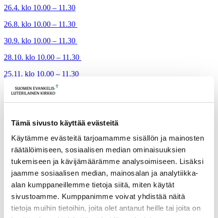
26.4. klo 10.00 – 11.30
26.8. klo 10.00 – 11.30
30.9. klo 10.00 – 11.30
28.10. klo 10.00 – 11.30
25.11. klo 10.00 – 11.30
Lisätietoja
Tämä sivusto käyttää evästeitä
tuulia.matilainen@evl.fi
Käytämme evästeitä tarjoamamme sisällön ja mainosten
Tulevia tapahtumia
räätälöimiseen, sosiaalisen median ominaisuuksien
tukemiseen ja kävijämäärämme analysoimiseen. Lisäksi
Tuomiokapitulin istunto
19.08.2026
jaamme sosiaalisen median, mainosalan ja analytiikka-
Ikkunoita kristilliseen spiritualiteettiin: Matkakumppanuuden päivä
alan kumppaneillemme tietoja siitä, miten käytät
runojen, taiteen ja luonnon äärellä
25.08.2026
sivustoamme. Kumppanimme voivat yhdistää näitä
Toimistoväen verkostotapaaminen
08.09.2026
tietoja muihin tietoihin, joita olet antanut heille tai joita on