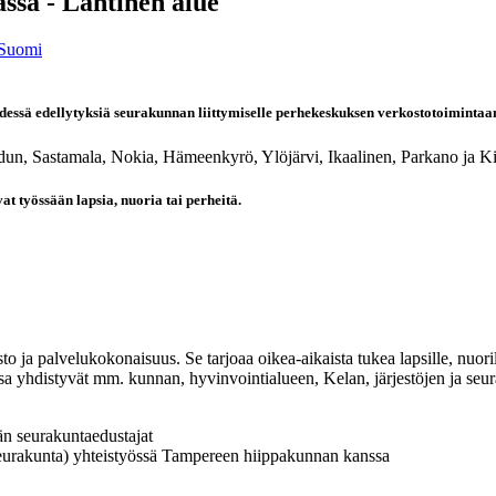
sa - Läntinen alue
 Suomi
essä edellytyksiä seurakunnan liittymiselle perhekeskuksen verkostotoimintaa
idun, Sastamala, Nokia, Hämeenkyrö, Ylöjärvi, Ikaalinen, Parkano ja K
at työssään lapsia, nuoria tai perheitä.
 ja palvelukokonaisuus. Se tarjoaa oikea-aikaista tukea lapsille, nuoril
a yhdistyvät mm. kunnan, hyvinvointialueen, Kelan, järjestöjen ja seu
än seurakuntaedustajat
urakunta) yhteistyössä Tampereen hiippakunnan kanssa