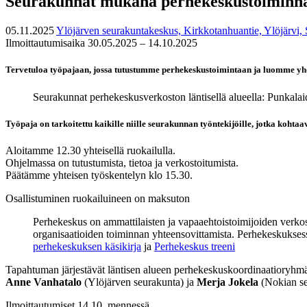
Seurakunnat mukana perhekeskustoiminnas
05.11.2025
Ylöjärven seurakuntakeskus, Kirkkotanhuantie, Ylöjärvi,
Ilmoittautumisaika 30.05.2025 – 14.10.2025
Tervetuloa työpajaan, jossa tutustumme perhekeskustoimintaan ja luomme yhd
Seurakunnat perhekeskusverkoston läntisellä alueella: Punkala
Työpaja on tarkoitettu kaikille niille seurakunnan työntekijöille, jotka kohtaav
Aloitamme 12.30 yhteisellä ruokailulla.
Ohjelmassa on tutustumista, tietoa ja verkostoitumista.
Päätämme yhteisen työskentelyn klo 15.30.
Osallistuminen ruokailuineen on maksuton
Perhekeskus on ammattilaisten ja vapaaehtoistoimijoiden verkosto
organisaatioiden toiminnan yhteensovittamista. Perhekeskuksess
perhekeskuksen käsikirja
ja
Perhekeskus treeni
Tapahtuman järjestävät läntisen alueen perhekeskuskoordinaatioryhm
Anne Vanhatalo
(Ylöjärven seurakunta) ja
Merja Jokela
(Nokian se
Ilmoittautumiset 14.10. mennessä