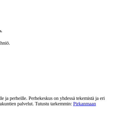
n.
ihniö.
le ja perheille. Perhekeskus on yhdessä tekemistä ja eri
rakuntien palvelut. Tutustu tarkemmin:
Pirkanmaan