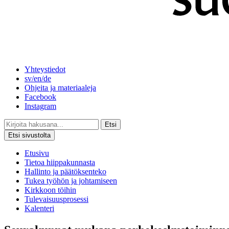
Yhteystiedot
sv/en/de
Ohjeita ja materiaaleja
Facebook
Instagram
Etsi
Etsi sivustolta
Etusivu
Tietoa hiippakunnasta
Hallinto ja päätöksenteko
Tukea työhön ja johtamiseen
Kirkkoon töihin
Tulevaisuusprosessi
Kalenteri