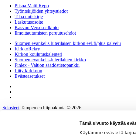
Piispa Matti Repo
Työntekijöiden yhteystiedot
Tilaa uutiskirje
Laskutusosoite
Kasvun Verso-palkinto
Ilmoittautumisten peruutusehdot
Suomen evankelis-luterilaisen kirkon evl.fi/plus-palvelu
KirkkoRekry
Kirkon koulutuskalenteri
Suomen evankelis-luterilainen kirkko
Finlex - Valtion säädöstietopankki
Liity kirkkoon
Evästeasetukset
Selosteet
Tampereen hiippakunta © 2026
Tämä sivusto käyttää eväs
Etusivu
Tietoa hiippakunnasta
Käytämme evästeitä tarjoa
Hallinto ja päätöksenteko