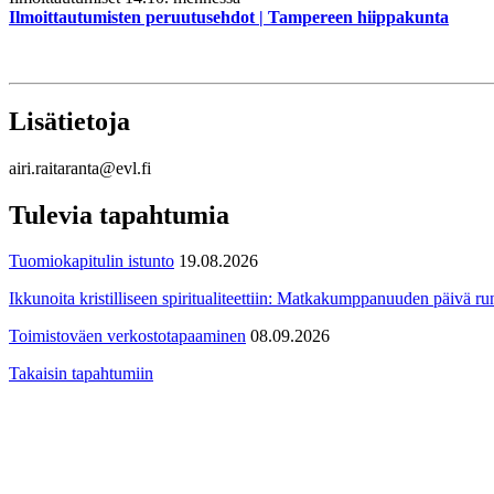
Ilmoittautumisten peruutusehdot | Tampereen hiippakunta
Lisätietoja
airi.raitaranta@evl.fi
Tulevia tapahtumia
Tuomiokapitulin istunto
19.08.2026
Ikkunoita kristilliseen spiritualiteettiin: Matkakumppanuuden päivä run
Toimistoväen verkostotapaaminen
08.09.2026
Takaisin tapahtumiin