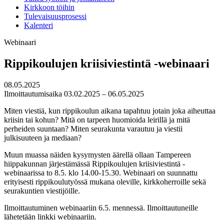
Kirkkoon töihin
Tulevaisuusprosessi
Kalenteri
Webinaari
Rippikoulujen kriisiviestintä -webinaari
08.05.2025
Ilmoittautumisaika 03.02.2025 – 06.05.2025
Miten viestiä, kun rippikoulun aikana tapahtuu jotain joka aiheuttaa
kriisin tai kohun? Mitä on tarpeen huomioida leirillä ja mitä
perheiden suuntaan? Miten seurakunta varautuu ja viestii
julkisuuteen ja mediaan?
Muun muassa näiden kysymysten äärellä ollaan Tampereen
hiippakunnan järjestämässä Rippikoulujen kriisiviestintä -
webinaarissa to 8.5. klo 14.00-15.30. Webinaari on suunnattu
erityisesti rippikoulutyössä mukana oleville, kirkkoherroille sekä
seurakuntien viestijöille.
Ilmoittautuminen webinaariin 6.5. mennessä. Ilmoittautuneille
lähetetään linkki webinaariin.