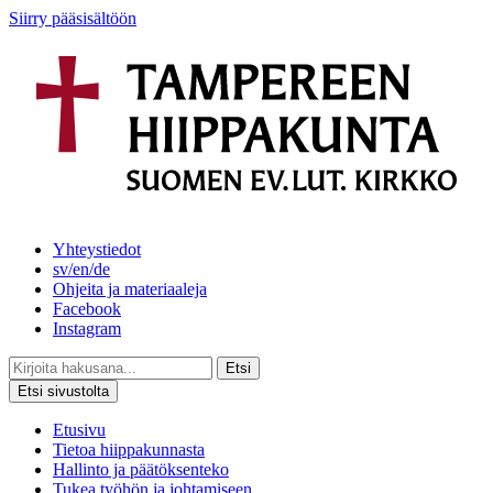
Siirry pääsisältöön
Yhteystiedot
sv/en/de
Ohjeita ja materiaaleja
Facebook
Instagram
Etsi
Etsi sivustolta
Etusivu
Tietoa hiippakunnasta
Hallinto ja päätöksenteko
Tukea työhön ja johtamiseen