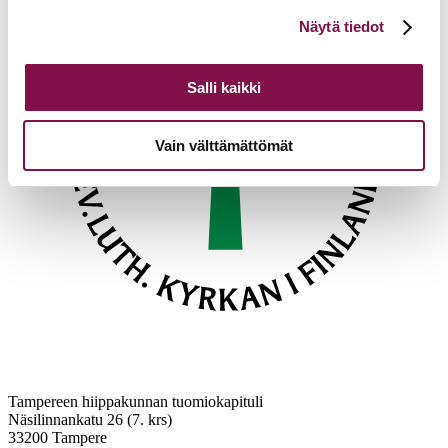
Voit muuttaa evästeasetuksiesi hyväksyntää sivuston
Näytä tiedot
alalaidassa olevasta
Evästeasetukset
linkistä.
Salli kaikki
Vain välttämättömät
Tampereen hiippakunnan tuomiokapituli
Näsilinnankatu 26 (7. krs)
33200 Tampere