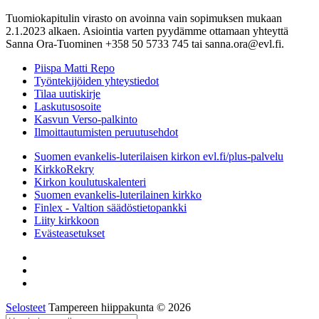
Tuomiokapitulin virasto on avoinna vain sopimuksen mukaan
2.1.2023 alkaen. Asiointia varten pyydämme ottamaan yhteyttä
Sanna Ora-Tuominen +358 50 5733 745 tai sanna.ora@evl.fi.
Piispa Matti Repo
Työntekijöiden yhteystiedot
Tilaa uutiskirje
Laskutusosoite
Kasvun Verso-palkinto
Ilmoittautumisten peruutusehdot
Suomen evankelis-luterilaisen kirkon evl.fi/plus-palvelu
KirkkoRekry
Kirkon koulutuskalenteri
Suomen evankelis-luterilainen kirkko
Finlex - Valtion säädöstietopankki
Liity kirkkoon
Evästeasetukset
Selosteet
Tampereen hiippakunta © 2026