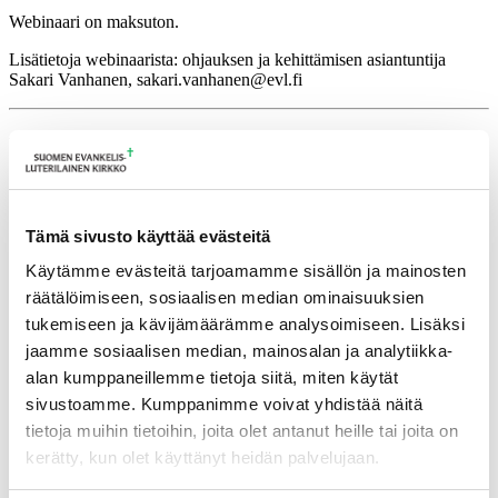
Webinaari on maksuton.
Lisätietoja webinaarista: ohjauksen ja kehittämisen asiantuntija
Sakari Vanhanen, sakari.vanhanen@evl.fi
Lisätietoja
sakari.vanhanen@evl.fi
Tämä sivusto käyttää evästeitä
Tulevia tapahtumia
Käytämme evästeitä tarjoamamme sisällön ja mainosten
Tuomiokapitulin istunto
19.08.2026
räätälöimiseen, sosiaalisen median ominaisuuksien
tukemiseen ja kävijämäärämme analysoimiseen. Lisäksi
Ikkunoita kristilliseen spiritualiteettiin: Matkakumppanuuden päivä
runojen, taiteen ja luonnon äärellä
25.08.2026
jaamme sosiaalisen median, mainosalan ja analytiikka-
alan kumppaneillemme tietoja siitä, miten käytät
Toimistoväen verkostotapaaminen
08.09.2026
sivustoamme. Kumppanimme voivat yhdistää näitä
Takaisin tapahtumiin
tietoja muihin tietoihin, joita olet antanut heille tai joita on
kerätty, kun olet käyttänyt heidän palvelujaan.