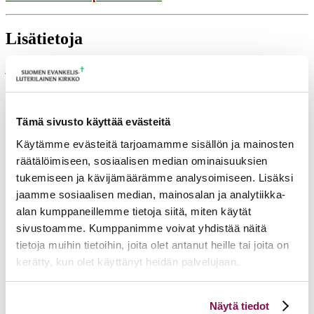
Lisätietoja
jorma.juutilainen@evl.fi
Tulevia tapahtumia
Tämä sivusto käyttää evästeitä
Tuomiokapitulin istunto
19.08.2026
Käytämme evästeitä tarjoamamme sisällön ja mainosten
Ikkunoita kristilliseen spiritualiteettiin: Matkakumppanuuden päivä
räätälöimiseen, sosiaalisen median ominaisuuksien
runojen, taiteen ja luonnon äärellä
25.08.2026
tukemiseen ja kävijämäärämme analysoimiseen. Lisäksi
Toimistoväen verkostotapaaminen
08.09.2026
jaamme sosiaalisen median, mainosalan ja analytiikka-
alan kumppaneillemme tietoja siitä, miten käytät
Takaisin tapahtumiin
sivustoamme. Kumppanimme voivat yhdistää näitä
tietoja muihin tietoihin, joita olet antanut heille tai joita on
kerätty, kun olet käyttänyt heidän palvelujaan.
Voit muuttaa evästeasetuksiesi hyväksyntää sivuston
Näytä tiedot
alalaidassa olevasta
Evästeasetukset
linkistä.