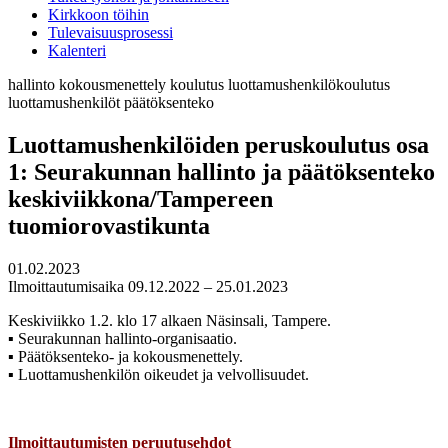
Kirkkoon töihin
Tulevaisuusprosessi
Kalenteri
hallinto
kokousmenettely
koulutus
luottamushenkilökoulutus
luottamushenkilöt
päätöksenteko
Luottamushenkilöiden peruskoulutus osa
1: Seurakunnan hallinto ja päätöksenteko
keskiviikkona/Tampereen
tuomiorovastikunta
01.02.2023
Ilmoittautumisaika 09.12.2022 – 25.01.2023
Keskiviikko 1.2. klo 17 alkaen Näsinsali, Tampere.
▪ Seurakunnan hallinto-organisaatio.
▪ Päätöksenteko- ja kokousmenettely.
▪ Luottamushenkilön oikeudet ja velvollisuudet.
Ilmoittautumisten peruutusehdot