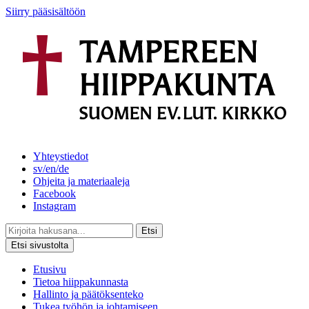
Siirry pääsisältöön
Yhteystiedot
sv/en/de
Ohjeita ja materiaaleja
Facebook
Instagram
Etsi
Etsi sivustolta
Etusivu
Tietoa hiippakunnasta
Hallinto ja päätöksenteko
Tukea työhön ja johtamiseen