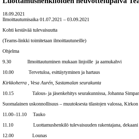
Luottamushenkilöiden neuvottelupäivä T
18.09.2021
Ilmoittautumisaika 01.07.2021 – 03.09.2021
Kohti kestävää tulevaisuutta
(Teams-linkki toimitetaan ilmoittautuneille)
Ohjelma
9.30 Ilmoittautuminen mukaan linjoille ja aamukahvi
10.00 Tervetuloa, esittäytyminen ja hartaus
Kirkkoherra , Vesa Aurén, Sastamalan seurakunta
10.15 Talous- ja jäsenkehitys seurakunnissa, Johanna Simpanen, 
Suomalainen uskonnollisuus – muutoksesta tilastojen valossa, Kirko
11.00–11.10 Tauko
11.10 Luottamushenkilö tulevaisuuden rakentajana, dekaani Terhi
12.00 Lounas