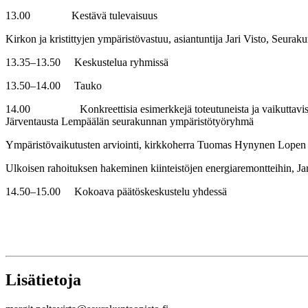
13.00 Kestävä tulevaisuus
Kirkon ja kristittyjen ympäristövastuu, asiantuntija Jari Visto, Seura
13.35–13.50 Keskustelua ryhmissä
13.50–14.00 Tauko
14.00 Konkreettisia esimerkkejä toteutuneista ja vaikuttavista, kest
Järventausta Lempäälän seurakunnan ympäristötyöryhmä
Ympäristövaikutusten arviointi, kirkkoherra Tuomas Hynynen Lopen
Ulkoisen rahoituksen hakeminen kiinteistöjen energiaremontteihin, Jar
14.50–15.00 Kokoava päätöskeskustelu yhdessä
Lisätietoja