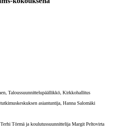
eams-kokouksena
Taloussuunnittelupäällikkö, Kirkkohallitus
n tutkimuskeskuksen asiantuntija, Hanna Salomäki
 Törmä ja koulutussuunnittelija Margit Peltovirta