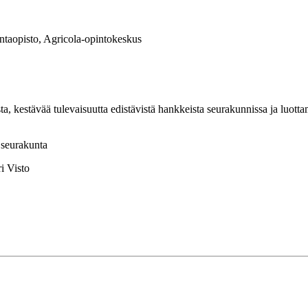
kuntaopisto, Agricola-opintokeskus
ävää tulevaisuutta edistävistä hankkeista seurakunnissa ja luottamush
 seurakunta
i Visto