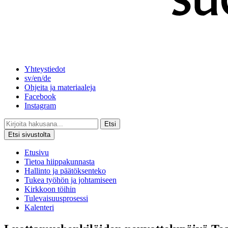
Yhteystiedot
sv/en/de
Ohjeita ja materiaaleja
Facebook
Instagram
Etsi
Etsi sivustolta
Etusivu
Tietoa hiippakunnasta
Hallinto ja päätöksenteko
Tukea työhön ja johtamiseen
Kirkkoon töihin
Tulevaisuusprosessi
Kalenteri