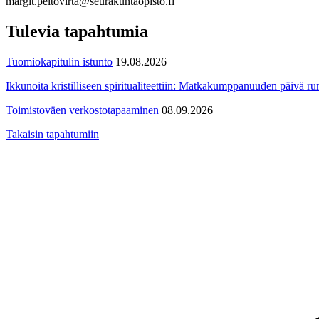
margit.peltovirta@seurakuntaopisto.fi
Tulevia tapahtumia
Tuomiokapitulin istunto
19.08.2026
Ikkunoita kristilliseen spiritualiteettiin: Matkakumppanuuden päivä run
Toimistoväen verkostotapaaminen
08.09.2026
Takaisin tapahtumiin