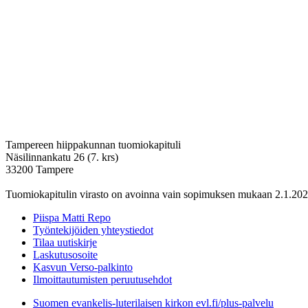
Tampereen hiippakunnan tuomiokapituli
Näsilinnankatu 26 (7. krs)
33200 Tampere
Tuomiokapitulin virasto on avoinna vain sopimuksen mukaan 2.1.202
Piispa Matti Repo
Työntekijöiden yhteystiedot
Tilaa uutiskirje
Laskutusosoite
Kasvun Verso-palkinto
Ilmoittautumisten peruutusehdot
Suomen evankelis-luterilaisen kirkon evl.fi/plus-palvelu