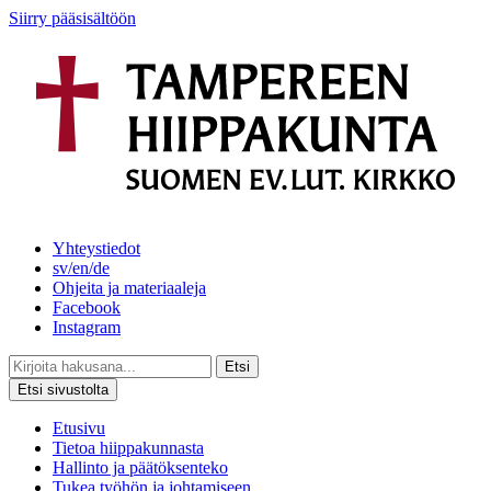
Siirry pääsisältöön
Yhteystiedot
sv/en/de
Ohjeita ja materiaaleja
Facebook
Instagram
Etsi
Etsi sivustolta
Etusivu
Tietoa hiippakunnasta
Hallinto ja päätöksenteko
Tukea työhön ja johtamiseen