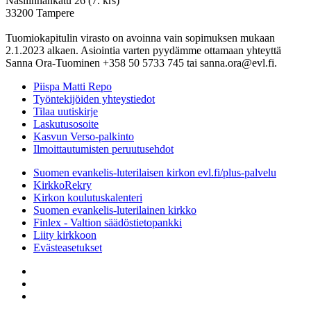
Näsilinnankatu 26 (7. krs)
33200 Tampere
Tuomiokapitulin virasto on avoinna vain sopimuksen mukaan
2.1.2023 alkaen. Asiointia varten pyydämme ottamaan yhteyttä
Sanna Ora-Tuominen +358 50 5733 745 tai sanna.ora@evl.fi.
Piispa Matti Repo
Työntekijöiden yhteystiedot
Tilaa uutiskirje
Laskutusosoite
Kasvun Verso-palkinto
Ilmoittautumisten peruutusehdot
Suomen evankelis-luterilaisen kirkon evl.fi/plus-palvelu
KirkkoRekry
Kirkon koulutuskalenteri
Suomen evankelis-luterilainen kirkko
Finlex - Valtion säädöstietopankki
Liity kirkkoon
Evästeasetukset