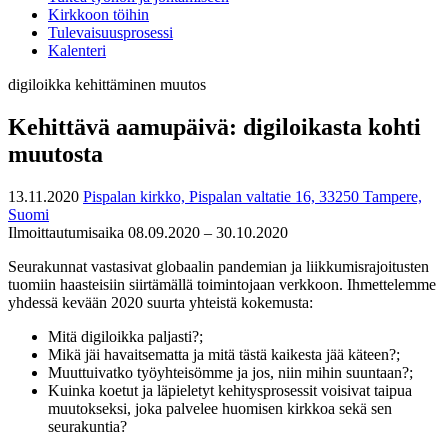
Kirkkoon töihin
Tulevaisuusprosessi
Kalenteri
digiloikka
kehittäminen
muutos
Kehittävä aamupäivä: digiloikasta kohti
muutosta
13.11.2020
Pispalan kirkko, Pispalan valtatie 16, 33250 Tampere,
Suomi
Ilmoittautumisaika 08.09.2020 – 30.10.2020
Seurakunnat vastasivat globaalin pandemian ja liikkumisrajoitusten
tuomiin haasteisiin siirtämällä toimintojaan verkkoon. Ihmettelemme
yhdessä kevään 2020 suurta yhteistä kokemusta:
Mitä digiloikka paljasti?;
Mikä jäi havaitsematta ja mitä tästä kaikesta jää käteen?;
Muuttuivatko työyhteisömme ja jos, niin mihin suuntaan?;
Kuinka koetut ja läpieletyt kehitysprosessit voisivat taipua
muutokseksi, joka palvelee huomisen kirkkoa sekä sen
seurakuntia?