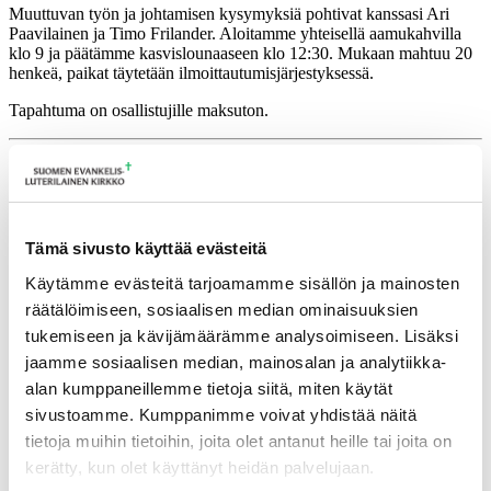
Muuttuvan työn ja johtamisen kysymyksiä pohtivat kanssasi Ari
Paavilainen ja Timo Frilander. Aloitamme yhteisellä aamukahvilla
klo 9 ja päätämme kasvislounaaseen klo 12:30. Mukaan mahtuu 20
henkeä, paikat täytetään ilmoittautumisjärjestyksessä.
Tapahtuma on osallistujille maksuton.
Lisätietoja
timo.frilander@evl.fi
Tämä sivusto käyttää evästeitä
Tulevia tapahtumia
Käytämme evästeitä tarjoamamme sisällön ja mainosten
räätälöimiseen, sosiaalisen median ominaisuuksien
Tuomiokapitulin istunto
19.08.2026
tukemiseen ja kävijämäärämme analysoimiseen. Lisäksi
Ikkunoita kristilliseen spiritualiteettiin: Matkakumppanuuden päivä
jaamme sosiaalisen median, mainosalan ja analytiikka-
runojen, taiteen ja luonnon äärellä
25.08.2026
alan kumppaneillemme tietoja siitä, miten käytät
Toimistoväen verkostotapaaminen
08.09.2026
sivustoamme. Kumppanimme voivat yhdistää näitä
tietoja muihin tietoihin, joita olet antanut heille tai joita on
Takaisin tapahtumiin
kerätty, kun olet käyttänyt heidän palvelujaan.