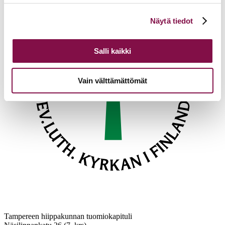
Voit muuttaa evästeasetuksiesi hyväksyntää sivuston
Näytä tiedot
alalaidassa olevasta
Evästeasetukset
linkistä.
Salli kaikki
Vain välttämättömät
Tampereen hiippakunnan tuomiokapituli