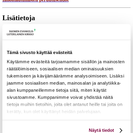
Lisätietoja
tuulia.matilainen@evl.fi
Tulevia tapahtumia
Tämä sivusto käyttää evästeitä
Tuomiokapitulin istunto
19.08.2026
Käytämme evästeitä tarjoamamme sisällön ja mainosten
Ikkunoita kristilliseen spiritualiteettiin: Matkakumppanuuden päivä
räätälöimiseen, sosiaalisen median ominaisuuksien
runojen, taiteen ja luonnon äärellä
25.08.2026
tukemiseen ja kävijämäärämme analysoimiseen. Lisäksi
Toimistoväen verkostotapaaminen
08.09.2026
jaamme sosiaalisen median, mainosalan ja analytiikka-
alan kumppaneillemme tietoja siitä, miten käytät
Takaisin tapahtumiin
sivustoamme. Kumppanimme voivat yhdistää näitä
tietoja muihin tietoihin, joita olet antanut heille tai joita on
kerätty, kun olet käyttänyt heidän palvelujaan.
Voit muuttaa evästeasetuksiesi hyväksyntää sivuston
Näytä tiedot
alalaidassa olevasta
Evästeasetukset
linkistä.