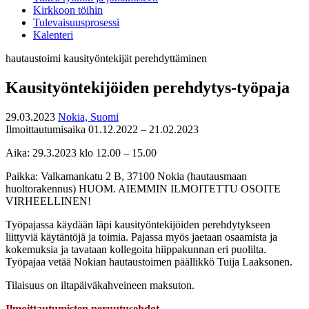
Kirkkoon töihin
Tulevaisuusprosessi
Kalenteri
hautaustoimi
kausityöntekijät
perehdyttäminen
Kausityöntekijöiden perehdytys-työpaja
29.03.2023
Nokia, Suomi
Ilmoittautumisaika 01.12.2022 – 21.02.2023
Aika: 29.3.2023 klo 12.00 – 15.00
Paikka: Valkamankatu 2 B, 37100 Nokia (hautausmaan
huoltorakennus) HUOM. AIEMMIN ILMOITETTU OSOITE
VIRHEELLINEN!
Työpajassa käydään läpi kausityöntekijöiden perehdytykseen
liittyviä käytäntöjä ja toimia. Pajassa myös jaetaan osaamista ja
kokemuksia ja tavataan kollegoita hiippakunnan eri puolilta.
Työpajaa vetää Nokian hautaustoimen päällikkö Tuija Laaksonen.
Tilaisuus on iltapäiväkahveineen maksuton.
Ilmoittautumisten peruutusehdot