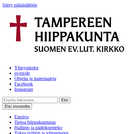
Siirry pääsisältöön
Yhteystiedot
sv/en/de
Ohjeita ja materiaaleja
Facebook
Instagram
Etsi
Etsi sivustolta
Etusivu
Tietoa hiippakunnasta
Hallinto ja päätöksenteko
Tukea työhön ja johtamiseen