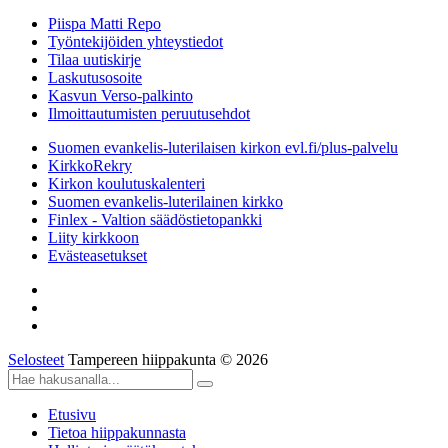
Piispa Matti Repo
Työntekijöiden yhteystiedot
Tilaa uutiskirje
Laskutusosoite
Kasvun Verso-palkinto
Ilmoittautumisten peruutusehdot
Suomen evankelis-luterilaisen kirkon evl.fi/plus-palvelu
KirkkoRekry
Kirkon koulutuskalenteri
Suomen evankelis-luterilainen kirkko
Finlex - Valtion säädöstietopankki
Liity kirkkoon
Evästeasetukset
Selosteet
Tampereen hiippakunta © 2026
Etusivu
Tietoa hiippakunnasta