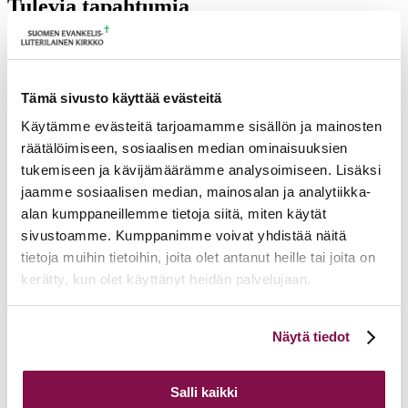
Tulevia tapahtumia
Tuomiokapitulin istunto
19.08.2026
Ikkunoita kristilliseen spiritualiteettiin: Matkakumppanuuden päivä
runojen, taiteen ja luonnon äärellä
25.08.2026
Tämä sivusto käyttää evästeitä
Toimistoväen verkostotapaaminen
08.09.2026
Käytämme evästeitä tarjoamamme sisällön ja mainosten
räätälöimiseen, sosiaalisen median ominaisuuksien
Takaisin tapahtumiin
tukemiseen ja kävijämäärämme analysoimiseen. Lisäksi
jaamme sosiaalisen median, mainosalan ja analytiikka-
alan kumppaneillemme tietoja siitä, miten käytät
sivustoamme. Kumppanimme voivat yhdistää näitä
tietoja muihin tietoihin, joita olet antanut heille tai joita on
kerätty, kun olet käyttänyt heidän palvelujaan.
Voit muuttaa evästeasetuksiesi hyväksyntää sivuston
Näytä tiedot
alalaidassa olevasta
Evästeasetukset
linkistä.
Salli kaikki