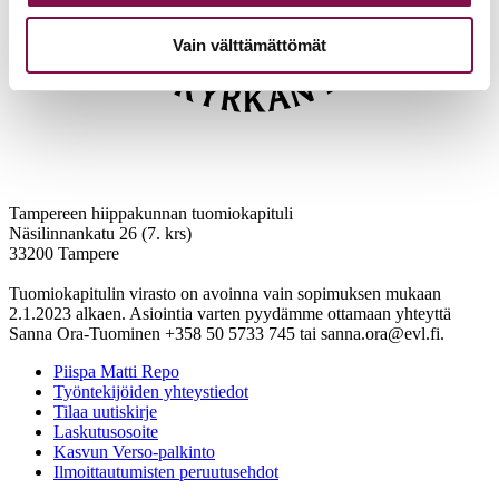
Vain välttämättömät
Tampereen hiippakunnan tuomiokapituli
Näsilinnankatu 26 (7. krs)
33200 Tampere
Tuomiokapitulin virasto on avoinna vain sopimuksen mukaan
2.1.2023 alkaen. Asiointia varten pyydämme ottamaan yhteyttä
Sanna Ora-Tuominen +358 50 5733 745 tai sanna.ora@evl.fi.
Piispa Matti Repo
Työntekijöiden yhteystiedot
Tilaa uutiskirje
Laskutusosoite
Kasvun Verso-palkinto
Ilmoittautumisten peruutusehdot