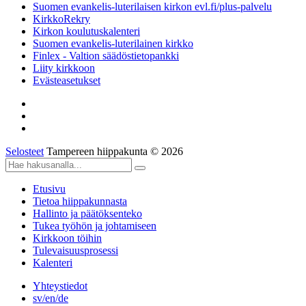
Suomen evankelis-luterilaisen kirkon evl.fi/plus-palvelu
KirkkoRekry
Kirkon koulutuskalenteri
Suomen evankelis-luterilainen kirkko
Finlex - Valtion säädöstietopankki
Liity kirkkoon
Evästeasetukset
Selosteet
Tampereen hiippakunta © 2026
Etusivu
Tietoa hiippakunnasta
Hallinto ja päätöksenteko
Tukea työhön ja johtamiseen
Kirkkoon töihin
Tulevaisuusprosessi
Kalenteri
Yhteystiedot
sv/en/de