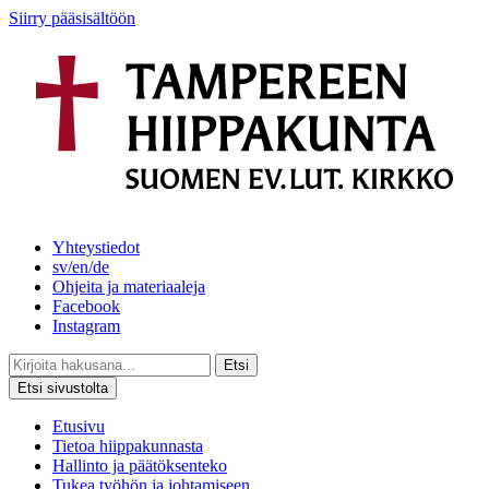
Siirry pääsisältöön
Yhteystiedot
sv/en/de
Ohjeita ja materiaaleja
Facebook
Instagram
Etsi
Etsi sivustolta
Etusivu
Tietoa hiippakunnasta
Hallinto ja päätöksenteko
Tukea työhön ja johtamiseen