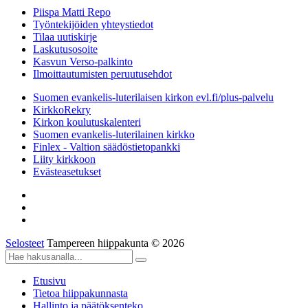
Piispa Matti Repo
Työntekijöiden yhteystiedot
Tilaa uutiskirje
Laskutusosoite
Kasvun Verso-palkinto
Ilmoittautumisten peruutusehdot
Suomen evankelis-luterilaisen kirkon evl.fi/plus-palvelu
KirkkoRekry
Kirkon koulutuskalenteri
Suomen evankelis-luterilainen kirkko
Finlex - Valtion säädöstietopankki
Liity kirkkoon
Evästeasetukset
Selosteet
Tampereen hiippakunta © 2026
Etusivu
Tietoa hiippakunnasta
Hallinto ja päätöksenteko