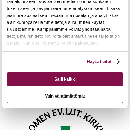
räätälöimiseen, sosiaalisen median ominaisuuksien
tukemiseen ja kävijämäärämme analysoimiseen. Lisäksi
Lisätietoja
jaamme sosiaalisen median, mainosalan ja analytiikka-
alan kumppaneillemme tietoja siitä, miten käytät
airi.raitaranta@evl.fi
sivustoamme. Kumppanimme voivat yhdistää näitä
tietoja muihin tietoihin, joita olet antanut heille tai joita on
Tulevia tapahtumia
kerätty, kun olet käyttänyt heidän palvelujaan.
Tuomiokapitulin istunto
19.08.2026
Voit muuttaa evästeasetuksiesi hyväksyntää sivuston
Näytä tiedot
Ikkunoita kristilliseen spiritualiteettiin: Matkakumppanuuden päivä
alalaidassa olevasta
Evästeasetukset
linkistä.
runojen, taiteen ja luonnon äärellä
25.08.2026
Toimistoväen verkostotapaaminen
08.09.2026
Salli kaikki
Takaisin tapahtumiin
Vain välttämättömät