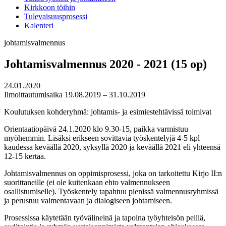
Kirkkoon töihin
Tulevaisuusprosessi
Kalenteri
johtamisvalmennus
Johtamisvalmennus 2020 - 2021 (15 op)
24.01.2020
Ilmoittautumisaika 19.08.2019 – 31.10.2019
Koulutuksen kohderyhmä: johtamis- ja esimiestehtävissä toimivat
Orientaatiopäivä 24.1.2020 klo 9.30-15, paikka varmistuu
myöhemmin. Lisäksi erikseen sovittavia työskentelyjä 4-5 kpl
kaudessa keväällä 2020, syksyllä 2020 ja keväällä 2021 eli yhteensä
12-15 kertaa.
Johtamisvalmennus on oppimisprosessi, joka on tarkoitettu Kirjo II:n
suorittaneille (ei ole kuitenkaan ehto valmennukseen
osallistumiselle). Työskentely tapahtuu pienissä valmennusryhmissä
ja perustuu valmentavaan ja dialogiseen johtamiseen.
Prosessissa käytetään työvälineinä ja ­tapoina työyhteisön peiliä,