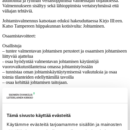
auditointia ja ryhmän vertaisoppimista valmentajan ohjauksessa.
Valmennukseen sisältyy sekä lähioppimista vertaisryhmässä että
väliajan tehtäviä.
Johtamisvalmennus katsotaan eduksi hakeuduttaessa Kirjo III:een.
Katso Tampereen hiippakunnan kotisivulta: Johtaminen.
Osaamistavoitteet:
Osallistuja
– tuntee valmentavan johtamisen perusteet ja osaamisen johtamiseen
liittyvää ajattelua
­- osaa hyödyntää valmentavan johtamisen käytäntöjä
vuorovaikutustilanteissa omassa johtamistyössään
– tunnistaa oman johtamiskäyttäytymisensä vaikutuksia ja osaa
toimia tilanteiden edellyttämillä tavoilla
– osaa kehittää johtamisen taitojaan.
Osallistumismaksu: yhteensä 1000 € (500 € vuonna 2020 ja 500 €
vuonna 2021). Lisäksi mahdolliset matkakulut.
Koulutukseen tai tilaisuuteen osallistumisen esteestä on ilmoitettava
välittömästi koulutuksen yhteyshenkilölle. Mikäli koulutukseen tai
Tämä sivusto käyttää evästeitä
neuvottelupäiviin osallistumisen peruutus tapahtuu alle kaksi viikkoa
ennen koulutuksen alkua, hiippakunta perii peruutusmaksuna
Käytämme evästeitä tarjoamamme sisällön ja mainosten
koulutuksen hinnan joko kokonaisuudessaan tai osittain