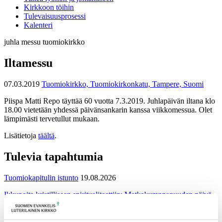
Kirkkoon töihin
Tulevaisuusprosessi
Kalenteri
juhla
messu
tuomiokirkko
Iltamessu
07.03.2019
Tuomiokirkko, Tuomiokirkonkatu, Tampere, Suomi
Piispa Matti Repo täyttää 60 vuotta 7.3.2019. Juhlapäivän iltana klo
18.00 vietetään yhdessä päivänsankarin kanssa viikkomessua. Olet
lämpimästi tervetullut mukaan.
Lisätietoja
täältä
.
Tulevia tapahtumia
Tuomiokapitulin istunto
19.08.2026
Ikkunoita kristilliseen spiritualiteettiin: Matkakumppanuuden päivä
runojen, taiteen ja luonnon äärellä
25.08.2026
Toimistoväen verkostotapaaminen
08.09.2026