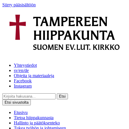
Siirry pääsisältöön
Yhteystiedot
sv/en/de
Ohjeita ja materiaaleja
Facebook
Instagram
Etsi
Etsi sivustolta
Etusivu
Tietoa hiippakunnasta
Hallinto ja päätöksenteko
Tukea työhön ja johtamiseen