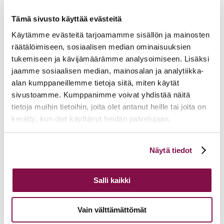
Takaisin tapahtumiin
Tämä sivusto käyttää evästeitä
Käytämme evästeitä tarjoamamme sisällön ja mainosten
räätälöimiseen, sosiaalisen median ominaisuuksien
tukemiseen ja kävijämäärämme analysoimiseen. Lisäksi
jaamme sosiaalisen median, mainosalan ja analytiikka-
alan kumppaneillemme tietoja siitä, miten käytät
sivustoamme. Kumppanimme voivat yhdistää näitä
tietoja muihin tietoihin, joita olet antanut heille tai joita on
kerätty, kun olet käyttänyt heidän palvelujaan.
Voit muuttaa evästeasetuksiesi hyväksyntää sivuston
Näytä tiedot
alalaidassa olevasta
Evästeasetukset
linkistä.
Salli kaikki
Vain välttämättömät