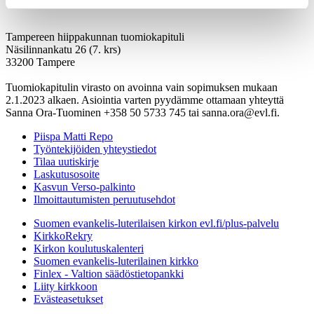
Tampereen hiippakunnan tuomiokapituli
Näsilinnankatu 26 (7. krs)
33200 Tampere
Tuomiokapitulin virasto on avoinna vain sopimuksen mukaan
2.1.2023 alkaen. Asiointia varten pyydämme ottamaan yhteyttä
Sanna Ora-Tuominen +358 50 5733 745 tai sanna.ora@evl.fi.
Piispa Matti Repo
Työntekijöiden yhteystiedot
Tilaa uutiskirje
Laskutusosoite
Kasvun Verso-palkinto
Ilmoittautumisten peruutusehdot
Suomen evankelis-luterilaisen kirkon evl.fi/plus-palvelu
KirkkoRekry
Kirkon koulutuskalenteri
Suomen evankelis-luterilainen kirkko
Finlex - Valtion säädöstietopankki
Liity kirkkoon
Evästeasetukset