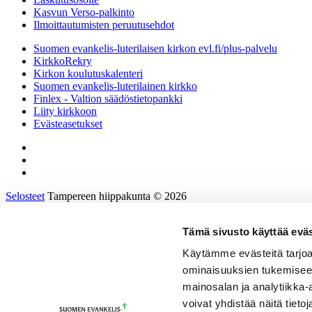
Kasvun Verso-palkinto
Ilmoittautumisten peruutusehdot
Suomen evankelis-luterilaisen kirkon evl.fi/plus-palvelu
KirkkoRekry
Kirkon koulutuskalenteri
Suomen evankelis-luterilainen kirkko
Finlex - Valtion säädöstietopankki
Liity kirkkoon
Evästeasetukset
Selosteet
Tampereen hiippakunta © 2026
Tämä sivusto käyttää eväs
Etusivu
Tietoa hiippakunnasta
Käytämme evästeitä tarjoa
Hallinto ja päätöksenteko
ominaisuuksien tukemisee
Tukea työhön ja johtamiseen
Kirkkoon töihin
mainosalan ja analytiikka
Tulevaisuusprosessi
voivat yhdistää näitä tietoja
Kalenteri