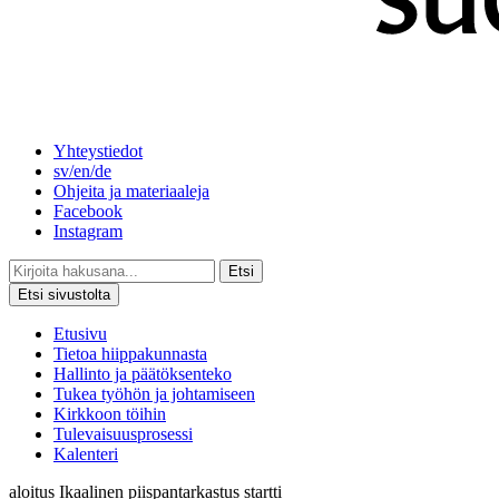
Yhteystiedot
sv/en/de
Ohjeita ja materiaaleja
Facebook
Instagram
Etsi
Etsi sivustolta
Etusivu
Tietoa hiippakunnasta
Hallinto ja päätöksenteko
Tukea työhön ja johtamiseen
Kirkkoon töihin
Tulevaisuusprosessi
Kalenteri
aloitus
Ikaalinen
piispantarkastus
startti