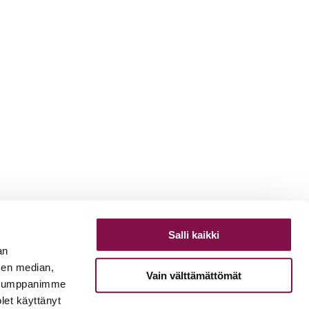
Salli kaikki
an
sen median,
Vain välttämättömät
. Kumppanimme
olet käyttänyt