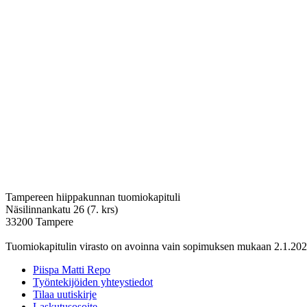
Tampereen hiippakunnan tuomiokapituli
Näsilinnankatu 26 (7. krs)
33200 Tampere
Tuomiokapitulin virasto on avoinna vain sopimuksen mukaan 2.1.202
Piispa Matti Repo
Työntekijöiden yhteystiedot
Tilaa uutiskirje
Laskutusosoite