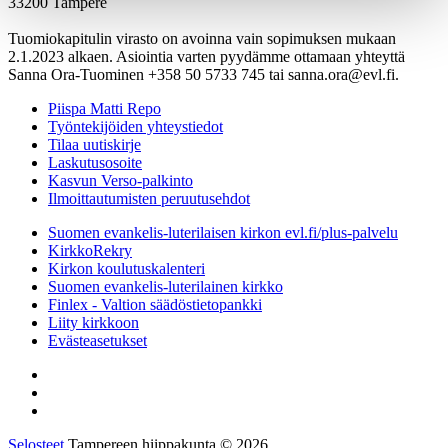
33200 Tampere
Tuomiokapitulin virasto on avoinna vain sopimuksen mukaan
2.1.2023 alkaen. Asiointia varten pyydämme ottamaan yhteyttä
Sanna Ora-Tuominen +358 50 5733 745 tai sanna.ora@evl.fi.
Piispa Matti Repo
Työntekijöiden yhteystiedot
Tilaa uutiskirje
Laskutusosoite
Kasvun Verso-palkinto
Ilmoittautumisten peruutusehdot
Suomen evankelis-luterilaisen kirkon evl.fi/plus-palvelu
KirkkoRekry
Kirkon koulutuskalenteri
Suomen evankelis-luterilainen kirkko
Finlex - Valtion säädöstietopankki
Liity kirkkoon
Evästeasetukset
Selosteet
Tampereen hiippakunta © 2026