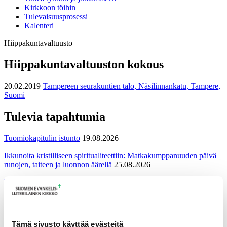
Kirkkoon töihin
Tulevaisuusprosessi
Kalenteri
Hiippakuntavaltuusto
Hiippakuntavaltuuston kokous
20.02.2019
Tampereen seurakuntien talo, Näsilinnankatu, Tampere,
Suomi
Tulevia tapahtumia
Tuomiokapitulin istunto
19.08.2026
Ikkunoita kristilliseen spiritualiteettiin: Matkakumppanuuden päivä
runojen, taiteen ja luonnon äärellä
25.08.2026
Toimistoväen verkostotapaaminen
08.09.2026
Takaisin tapahtumiin
Tämä sivusto käyttää evästeitä