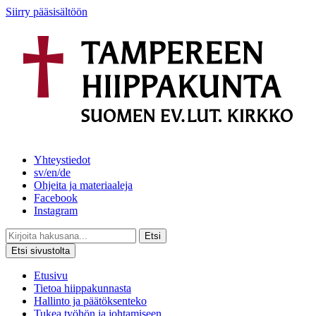
Siirry pääsisältöön
Yhteystiedot
sv/en/de
Ohjeita ja materiaaleja
Facebook
Instagram
Etsi
Etsi sivustolta
Etusivu
Tietoa hiippakunnasta
Hallinto ja päätöksenteko
Tukea työhön ja johtamiseen