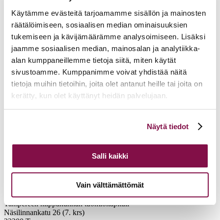
Käytämme evästeitä tarjoamamme sisällön ja mainosten
räätälöimiseen, sosiaalisen median ominaisuuksien
tukemiseen ja kävijämäärämme analysoimiseen. Lisäksi
jaamme sosiaalisen median, mainosalan ja analytiikka-
alan kumppaneillemme tietoja siitä, miten käytät
sivustoamme. Kumppanimme voivat yhdistää näitä
tietoja muihin tietoihin, joita olet antanut heille tai joita on
kerätty, kun olet käyttänyt heidän palvelujaan.
Voit muuttaa evästeasetuksiesi hyväksyntää sivuston
Näytä tiedot
alalaidassa olevasta
Evästeasetukset
linkistä.
Salli kaikki
Vain välttämättömät
Tampereen hiippakunnan tuomiokapituli
Näsilinnankatu 26 (7. krs)