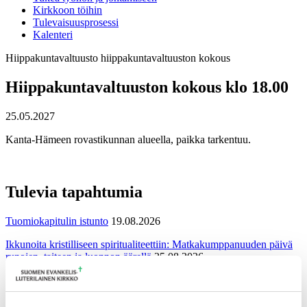
Kirkkoon töihin
Tulevaisuusprosessi
Kalenteri
Hiippakuntavaltuusto
hiippakuntavaltuuston kokous
Hiippakuntavaltuuston kokous klo 18.00
25.05.2027
Kanta-Hämeen rovastikunnan alueella, paikka tarkentuu.
Tulevia tapahtumia
Tuomiokapitulin istunto
19.08.2026
Ikkunoita kristilliseen spiritualiteettiin: Matkakumppanuuden päivä
runojen, taiteen ja luonnon äärellä
25.08.2026
Toimistoväen verkostotapaaminen
08.09.2026
Takaisin tapahtumiin