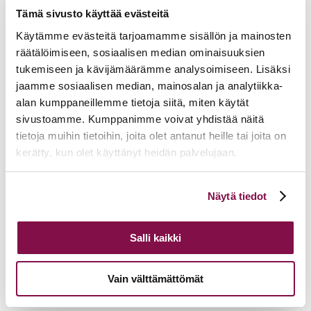
Tämä sivusto käyttää evästeitä
Käytämme evästeitä tarjoamamme sisällön ja mainosten
räätälöimiseen, sosiaalisen median ominaisuuksien
tukemiseen ja kävijämäärämme analysoimiseen. Lisäksi
jaamme sosiaalisen median, mainosalan ja analytiikka-
alan kumppaneillemme tietoja siitä, miten käytät
sivustoamme. Kumppanimme voivat yhdistää näitä
tietoja muihin tietoihin, joita olet antanut heille tai joita on
kerätty, kun olet käyttänyt heidän palvelujaan.
Voit muuttaa evästeasetuksiesi hyväksyntää sivuston
Näytä tiedot
alalaidassa olevasta
Evästeasetukset
linkistä.
Salli kaikki
Vain välttämättömät