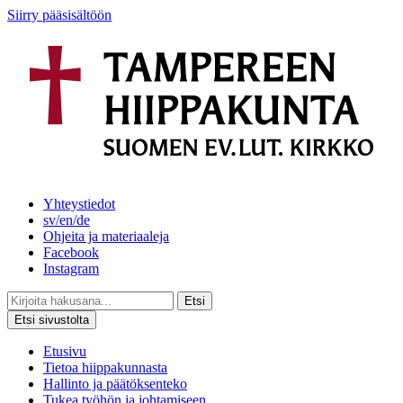
Siirry pääsisältöön
Yhteystiedot
sv/en/de
Ohjeita ja materiaaleja
Facebook
Instagram
Etsi
Etsi sivustolta
Etusivu
Tietoa hiippakunnasta
Hallinto ja päätöksenteko
Tukea työhön ja johtamiseen