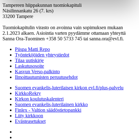
Tampereen hiippakunnan tuomiokapituli
Näsilinnankatu 26 (7. krs)
33200 Tampere
Tuomiokapitulin virasto on avoinna vain sopimuksen mukaan
2.1.2023 alkaen. Asiointia varten pyydämme ottamaan yhteyttä
Sanna Ora-Tuominen +358 50 5733 745 tai sanna.ora@evl.fi.
Piispa Matti Repo
Työntekijöiden yhteystiedot
Tilaa uutiskirje
Laskutusosoite
Kasvun Verso-palkinto
Ilmoittautumisten peruutusehdot
Suomen evankelis-luterilaisen kirkon evl.fi/plus-palvelu
KirkkoRekry
Kirkon koulutuskalenteri
Suomen evankelis-luterilainen kirkko
Finlex - Valtion säädöstietopankki
Liity kirkkoon
Evästeasetukset