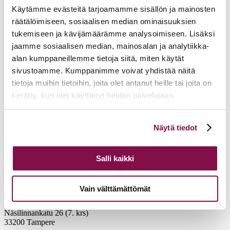
Käytämme evästeitä tarjoamamme sisällön ja mainosten
räätälöimiseen, sosiaalisen median ominaisuuksien
tukemiseen ja kävijämäärämme analysoimiseen. Lisäksi
jaamme sosiaalisen median, mainosalan ja analytiikka-
alan kumppaneillemme tietoja siitä, miten käytät
sivustoamme. Kumppanimme voivat yhdistää näitä
tietoja muihin tietoihin, joita olet antanut heille tai joita on
kerätty, kun olet käyttänyt heidän palvelujaan.
Voit muuttaa evästeasetuksiesi hyväksyntää sivuston
Näytä tiedot
alalaidassa olevasta
Evästeasetukset
linkistä.
Salli kaikki
Vain välttämättömät
Tampereen hiippakunnan tuomiokapituli
Näsilinnankatu 26 (7. krs)
33200 Tampere