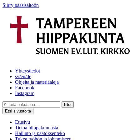
Siirry pääsisältöön
Yhteystiedot
sv/en/de
Ohjeita ja materiaaleja
Facebook
Instagram
Etsi
Etsi sivustolta
Etusivu
Tietoa hiippakunnasta
Hallinto ja päätöksenteko
Tukea työhön ja johtamiseen