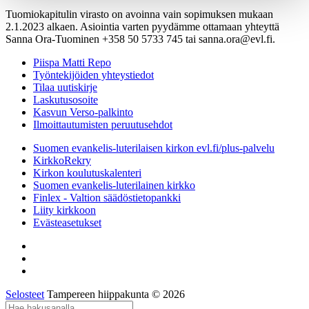
Tuomiokapitulin virasto on avoinna vain sopimuksen mukaan
2.1.2023 alkaen. Asiointia varten pyydämme ottamaan yhteyttä
Sanna Ora-Tuominen +358 50 5733 745 tai sanna.ora@evl.fi.
Piispa Matti Repo
Työntekijöiden yhteystiedot
Tilaa uutiskirje
Laskutusosoite
Kasvun Verso-palkinto
Ilmoittautumisten peruutusehdot
Suomen evankelis-luterilaisen kirkon evl.fi/plus-palvelu
KirkkoRekry
Kirkon koulutuskalenteri
Suomen evankelis-luterilainen kirkko
Finlex - Valtion säädöstietopankki
Liity kirkkoon
Evästeasetukset
Selosteet
Tampereen hiippakunta © 2026