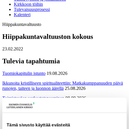
Kirkkoon töihin
Tulevaisuusprosessi
Kalenteri
Hiippakuntavaltuusto
Hiippakuntavaltuuston kokous
23.02.2022
Tulevia tapahtumia
Tuomiokapitulin istunto
19.08.2026
Ikkunoita kristilliseen spiritualiteettiin: Matkakumppanuuden päivä
runojen, taiteen ja luonnon äärellä
25.08.2026
Toimistoväen verkostotapaaminen
08.09.2026
Takaisin tapahtumiin
Tämä sivusto käyttää evästeitä