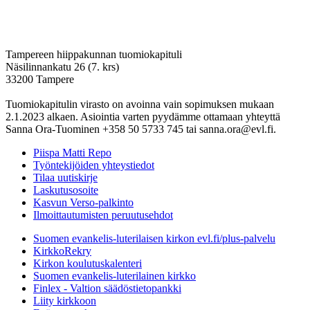
Tampereen hiippakunnan tuomiokapituli
Näsilinnankatu 26 (7. krs)
33200 Tampere
Tuomiokapitulin virasto on avoinna vain sopimuksen mukaan
2.1.2023 alkaen. Asiointia varten pyydämme ottamaan yhteyttä
Sanna Ora-Tuominen +358 50 5733 745 tai sanna.ora@evl.fi.
Piispa Matti Repo
Työntekijöiden yhteystiedot
Tilaa uutiskirje
Laskutusosoite
Kasvun Verso-palkinto
Ilmoittautumisten peruutusehdot
Suomen evankelis-luterilaisen kirkon evl.fi/plus-palvelu
KirkkoRekry
Kirkon koulutuskalenteri
Suomen evankelis-luterilainen kirkko
Finlex - Valtion säädöstietopankki
Liity kirkkoon