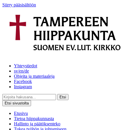
Siirry pääsisältöön
Yhteystiedot
sv/en/de
Ohjeita ja materiaaleja
Facebook
Instagram
Etsi
Etsi sivustolta
Etusivu
Tietoa hiippakunnasta
Hallinto ja päätöksenteko
Tukea työhön ja johtamiseen