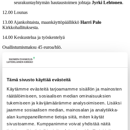
seurakuntayhtymän hautaustoimen johtaja
Jyrki Lehtonen
.
12.00 Lounas
13.00 Ajankohtaista, maankäyttöpäällikkö
Harri Palo
Kirkkohallituksesta.
14.00 Keskustelua ja työskentelyä
Osallistumismaksu 45 euroa/hlö.
Ilmoittautumisten peruutusehdot | Tampereen hiippakunta
Lisätietoja
Tämä sivusto käyttää evästeitä
tuulia.matilainen@evl.fi
Käytämme evästeitä tarjoamamme sisällön ja mainosten
räätälöimiseen, sosiaalisen median ominaisuuksien
Tulevia tapahtumia
tukemiseen ja kävijämäärämme analysoimiseen. Lisäksi
jaamme sosiaalisen median, mainosalan ja analytiikka-
Tuomiokapitulin istunto
19.08.2026
alan kumppaneillemme tietoja siitä, miten käytät
Ikkunoita kristilliseen spiritualiteettiin: Matkakumppanuuden päivä
sivustoamme. Kumppanimme voivat yhdistää näitä
runojen, taiteen ja luonnon äärellä
25.08.2026