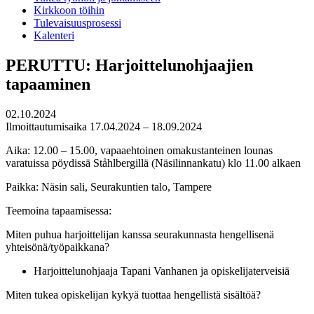
Kirkkoon töihin
Tulevaisuusprosessi
Kalenteri
PERUTTU: Harjoittelunohjaajien
tapaaminen
02.10.2024
Ilmoittautumisaika 17.04.2024 – 18.09.2024
Aika: 12.00 – 15.00, vapaaehtoinen omakustanteinen lounas
varatuissa pöydissä Ståhlbergillä (Näsilinnankatu) klo 11.00 alkaen
Paikka: Näsin sali, Seurakuntien talo, Tampere
Teemoina tapaamisessa:
Miten puhua harjoittelijan kanssa seurakunnasta hengellisenä
yhteisönä/työpaikkana?
Harjoittelunohjaaja Tapani Vanhanen ja opiskelijaterveisiä
Miten tukea opiskelijan kykyä tuottaa hengellistä sisältöä?