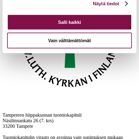
Näytä tiedot
alalaidassa olevasta
Evästeasetukset
linkistä.
Salli kaikki
Vain välttämättömät
Tampereen hiippakunnan tuomiokapituli
Näsilinnankatu 26 (7. krs)
33200 Tampere
Tuomiokapitulin virasto on avoinna vain sopimuksen mukaan