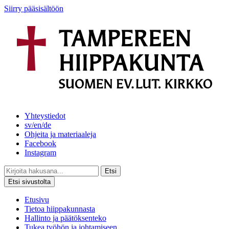
Siirry pääsisältöön
Yhteystiedot
sv/en/de
Ohjeita ja materiaaleja
Facebook
Instagram
Etsi
Etsi sivustolta
Etusivu
Tietoa hiippakunnasta
Hallinto ja päätöksenteko
Tukea työhön ja johtamiseen