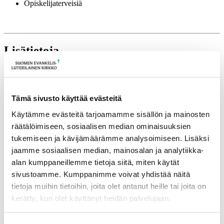
Opiskelijaterveisiä
Lisätietoja
tuulia.matilainen@evl.fi
Tulevia tapahtumia
Tämä sivusto käyttää evästeitä
Käytämme evästeitä tarjoamamme sisällön ja mainosten
Tuomiokapitulin istunto
19.08.2026
räätälöimiseen, sosiaalisen median ominaisuuksien
Ikkunoita kristilliseen spiritualiteettiin: Matkakumppanuuden päivä
tukemiseen ja kävijämäärämme analysoimiseen. Lisäksi
runojen, taiteen ja luonnon äärellä
25.08.2026
jaamme sosiaalisen median, mainosalan ja analytiikka-
Toimistoväen verkostotapaaminen
08.09.2026
alan kumppaneillemme tietoja siitä, miten käytät
sivustoamme. Kumppanimme voivat yhdistää näitä
Takaisin tapahtumiin
tietoja muihin tietoihin, joita olet antanut heille tai joita on
kerätty, kun olet käyttänyt heidän palvelujaan.
Voit muuttaa evästeasetuksiesi hyväksyntää sivuston