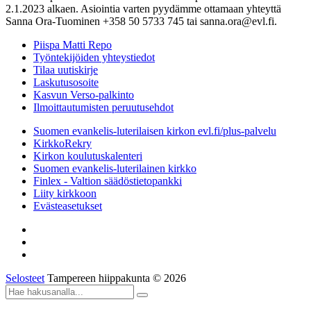
2.1.2023 alkaen. Asiointia varten pyydämme ottamaan yhteyttä
Sanna Ora-Tuominen +358 50 5733 745 tai sanna.ora@evl.fi.
Piispa Matti Repo
Työntekijöiden yhteystiedot
Tilaa uutiskirje
Laskutusosoite
Kasvun Verso-palkinto
Ilmoittautumisten peruutusehdot
Suomen evankelis-luterilaisen kirkon evl.fi/plus-palvelu
KirkkoRekry
Kirkon koulutuskalenteri
Suomen evankelis-luterilainen kirkko
Finlex - Valtion säädöstietopankki
Liity kirkkoon
Evästeasetukset
Selosteet
Tampereen hiippakunta © 2026