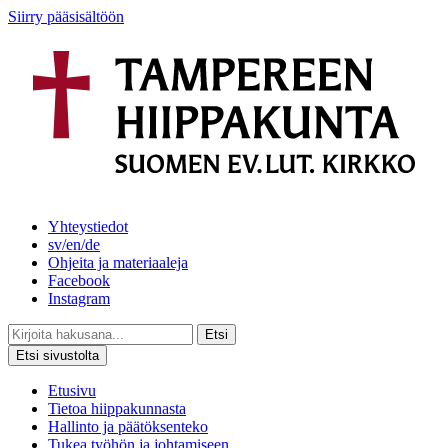
Siirry pääsisältöön
Yhteystiedot
sv/en/de
Ohjeita ja materiaaleja
Facebook
Instagram
Etsi
Etsi sivustolta
Etusivu
Tietoa hiippakunnasta
Hallinto ja päätöksenteko
Tukea työhön ja johtamiseen