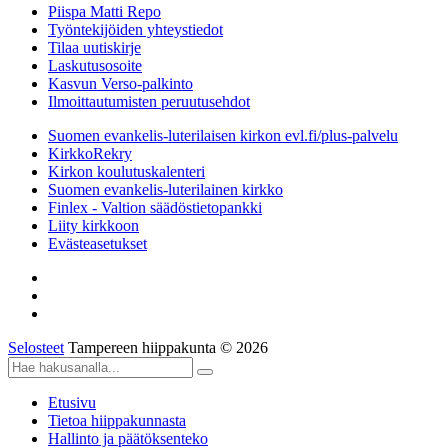
Piispa Matti Repo
Työntekijöiden yhteystiedot
Tilaa uutiskirje
Laskutusosoite
Kasvun Verso-palkinto
Ilmoittautumisten peruutusehdot
Suomen evankelis-luterilaisen kirkon evl.fi/plus-palvelu
KirkkoRekry
Kirkon koulutuskalenteri
Suomen evankelis-luterilainen kirkko
Finlex - Valtion säädöstietopankki
Liity kirkkoon
Evästeasetukset
Selosteet
Tampereen hiippakunta © 2026
Etusivu
Tietoa hiippakunnasta
Hallinto ja päätöksenteko