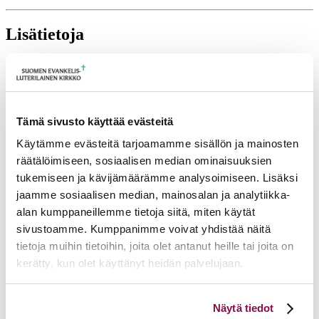
Lisätietoja
timo.frilander@evl.fi
Tulevia tapahtumia
Tämä sivusto käyttää evästeitä
Tuomiokapitulin istunto
19.08.2026
Käytämme evästeitä tarjoamamme sisällön ja mainosten
Ikkunoita kristilliseen spiritualiteettiin: Matkakumppanuuden päivä
räätälöimiseen, sosiaalisen median ominaisuuksien
runojen, taiteen ja luonnon äärellä
25.08.2026
tukemiseen ja kävijämäärämme analysoimiseen. Lisäksi
Toimistoväen verkostotapaaminen
08.09.2026
jaamme sosiaalisen median, mainosalan ja analytiikka-
Takaisin tapahtumiin
alan kumppaneillemme tietoja siitä, miten käytät
sivustoamme. Kumppanimme voivat yhdistää näitä
tietoja muihin tietoihin, joita olet antanut heille tai joita on
kerätty, kun olet käyttänyt heidän palvelujaan.
Voit muuttaa evästeasetuksiesi hyväksyntää sivuston
Näytä tiedot
alalaidassa olevasta
Evästeasetukset
linkistä.