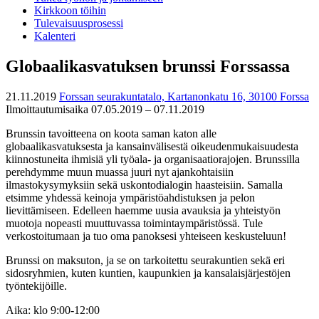
Kirkkoon töihin
Tulevaisuusprosessi
Kalenteri
Globaalikasvatuksen brunssi Forssassa
21.11.2019
Forssan seurakuntatalo, Kartanonkatu 16, 30100 Forssa
Ilmoittautumisaika 07.05.2019 – 07.11.2019
Brunssin tavoitteena on koota saman katon alle
globaalikasvatuksesta ja kansainvälisestä oikeudenmukaisuudesta
kiinnostuneita ihmisiä yli työala- ja organisaatiorajojen. Brunssilla
perehdymme muun muassa juuri nyt ajankohtaisiin
ilmastokysymyksiin sekä uskontodialogin haasteisiin. Samalla
etsimme yhdessä keinoja ympäristöahdistuksen ja pelon
lievittämiseen. Edelleen haemme uusia avauksia ja yhteistyön
muotoja nopeasti muuttuvassa toimintaympäristössä. Tule
verkostoitumaan ja tuo oma panoksesi yhteiseen keskusteluun!
Brunssi on maksuton, ja se on tarkoitettu seurakuntien sekä eri
sidosryhmien, kuten kuntien, kaupunkien ja kansalaisjärjestöjen
työntekijöille.
Aika: klo 9:00-12:00