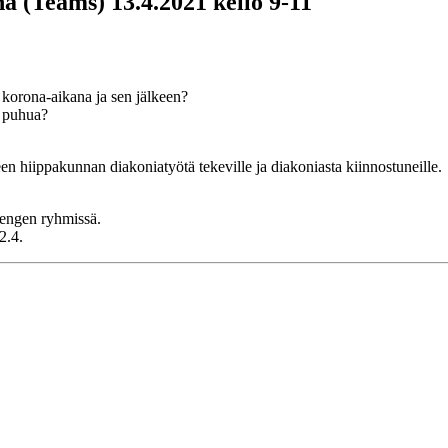
 (Teams) 13.4.2021 kello 9-11
korona-aikana ja sen jälkeen?
ä puhua?
n hiippakunnan diakoniatyötä tekeville ja diakoniasta kiinnostuneille.
hengen ryhmissä.
2.4.