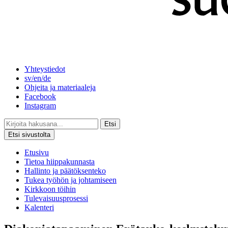
Yhteystiedot
sv/en/de
Ohjeita ja materiaaleja
Facebook
Instagram
Etsi
Etsi sivustolta
Etusivu
Tietoa hiippakunnasta
Hallinto ja päätöksenteko
Tukea työhön ja johtamiseen
Kirkkoon töihin
Tulevaisuusprosessi
Kalenteri