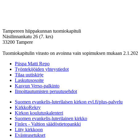
Tampereen hiippakunnan tuomiokapituli
Näsilinnankatu 26 (7. krs)
33200 Tampere
Tuomiokapitulin virasto on avoinna vain sopimuksen mukaan 2.1.202
Piispa Matti Repo
Työntekijöiden yhteystiedot
Tilaa uutiskirje
Laskutusosoite
Kasvun Verso-palkinto
Ilmoittautumisten peruutusehdot
Suomen evankelis-luterilaisen kirkon evl.fi/plus-palvelu
KirkkoRekry
Kirkon koulutuskalenteri
Suomen evankelis-luterilainen kirkko
Finlex - Valtion säädöstietopankki
Liity kirkkoon
Evästeasetukset