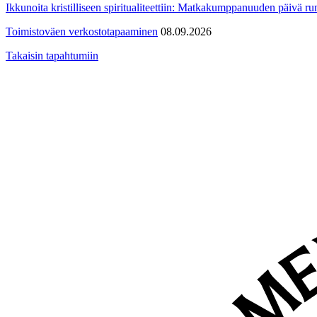
Ikkunoita kristilliseen spiritualiteettiin: Matkakumppanuuden päivä run
Toimistoväen verkostotapaaminen
08.09.2026
Takaisin tapahtumiin