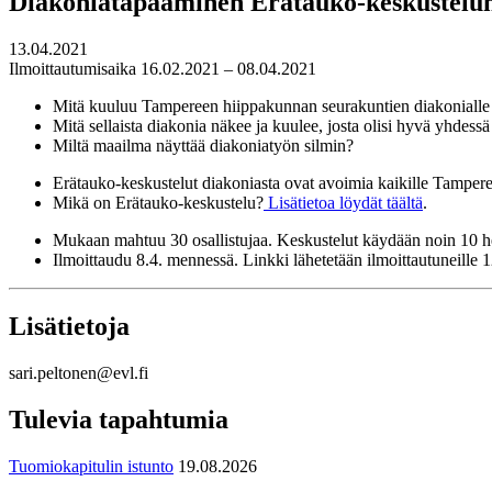
Diakoniatapaaminen Erätauko-keskusteluna
13.04.2021
Ilmoittautumisaika 16.02.2021 – 08.04.2021
Mitä kuuluu Tampereen hiippakunnan seurakuntien diakonialle 
Mitä sellaista diakonia näkee ja kuulee, josta olisi hyvä yhdess
Miltä maailma näyttää diakoniatyön silmin?
Erätauko-keskustelut diakoniasta ovat avoimia kaikille Tamperee
Mikä on Erätauko-keskustelu?
Lisätietoa löydät täältä
.
Mukaan mahtuu 30 osallistujaa. Keskustelut käydään noin 10 
Ilmoittaudu 8.4. mennessä. Linkki lähetetään ilmoittautuneille 1
Lisätietoja
sari.peltonen@evl.fi
Tulevia tapahtumia
Tuomiokapitulin istunto
19.08.2026