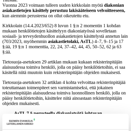
Vuonna 2023 voimaan tulleen uuden kirkkolain myötä
diakonian
asiakastietojen käsittely perustuu lakisääteiseen velvoitteeseen,
kun aiemmin perusteena on ollut oikeutettu etu.
Kirkkolain (14.4.2023/652) 8 luvun 1 §:n 2 momentin 1 kohdan
mukaan henkilötietojen käsittelyyn diakoniatyössä sovelletaan
sosiaali- ja terveydenhuollon asiakastietojen käsittelystä annetun lain
(703/2023, myöhemmin
asiakastietolaki, AsTL
) 4–7, 9–15 ja 17
§:ää, 19 §:n 1 momenttia, 22, 24, 37–42, 44, 45, 50–52, 62 ja 63
§:ää.
Tietosuoja-asetuksen 29 artiklan mukaan kukaan rekisterinpitäjän
alaisuudessa toimiva henkilö, jolla on pääsy henkilötietoihin, ei saa
käsitellä niitä muutoin kuin rekisterinpitäjän ohjeiden mukaisesti.
Tietosuoja-asetuksen 32 artiklan 4 kohta velvoittaa rekisterinpitäjää
toteuttamaan toimenpiteet sen varmistamiseksi, että jokainen
rekisterinpitäjän alaisuudessa toimiva luonnollinen henkilö, jolla on
pääsy henkilötietoihin, käsittelee niitä ainoastaan rekisterinpitäjän
ohjeiden mukaisesti.
AsTL 7 § perusteella diakoniatyötä johtavan
seurakunnan viranhaltijan on annettava kirjalliset
ohjeet asiakastietojen käsittelystä ja noudatettavista
menettelytavoista sekä huolehdittava