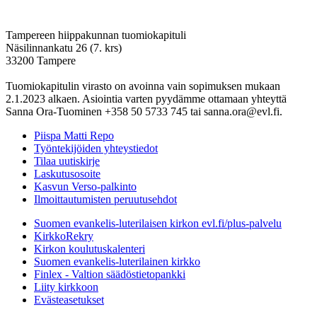
Tampereen hiippakunnan tuomiokapituli
Näsilinnankatu 26 (7. krs)
33200 Tampere
Tuomiokapitulin virasto on avoinna vain sopimuksen mukaan
2.1.2023 alkaen. Asiointia varten pyydämme ottamaan yhteyttä
Sanna Ora-Tuominen +358 50 5733 745 tai sanna.ora@evl.fi.
Piispa Matti Repo
Työntekijöiden yhteystiedot
Tilaa uutiskirje
Laskutusosoite
Kasvun Verso-palkinto
Ilmoittautumisten peruutusehdot
Suomen evankelis-luterilaisen kirkon evl.fi/plus-palvelu
KirkkoRekry
Kirkon koulutuskalenteri
Suomen evankelis-luterilainen kirkko
Finlex - Valtion säädöstietopankki
Liity kirkkoon
Evästeasetukset