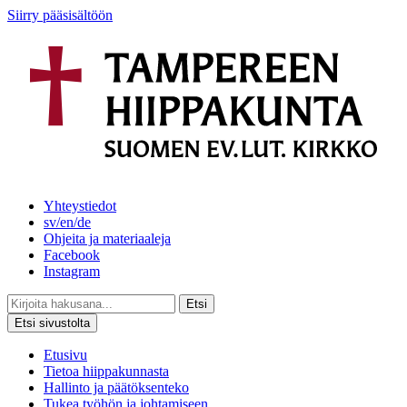
Siirry pääsisältöön
Yhteystiedot
sv/en/de
Ohjeita ja materiaaleja
Facebook
Instagram
Etsi
Etsi sivustolta
Etusivu
Tietoa hiippakunnasta
Hallinto ja päätöksenteko
Tukea työhön ja johtamiseen