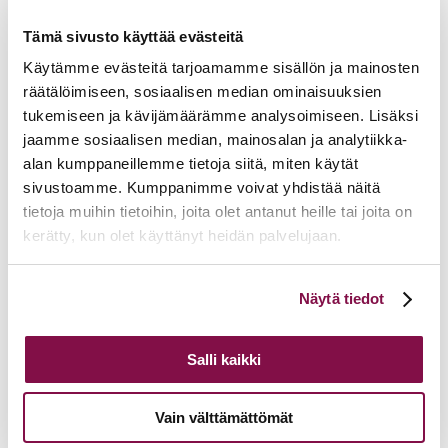
henkilökunnan riittävästä asiantuntemuksesta ja
osaamisesta asiakastietojen käsittelyssä
.
Tämä sivusto käyttää evästeitä
Käytämme evästeitä tarjoamamme sisällön ja mainosten
räätälöimiseen, sosiaalisen median ominaisuuksien
Ei osanottomaksua.
tukemiseen ja kävijämäärämme analysoimiseen. Lisäksi
Ilmoittautuneille lähetetään teams-linkki viimeistään 16.9., jolloin
ilmoittautuminen päättyy.
jaamme sosiaalisen median, mainosalan ja analytiikka-
alan kumppaneillemme tietoja siitä, miten käytät
sivustoamme. Kumppanimme voivat yhdistää näitä
tietoja muihin tietoihin, joita olet antanut heille tai joita on
Lisätietoja
kerätty, kun olet käyttänyt heidän palvelujaan.
airi.raitaranta@evl.fi
Voit muuttaa evästeasetuksiesi hyväksyntää sivuston
Näytä tiedot
alalaidassa olevasta
Evästeasetukset
linkistä.
Tulevia tapahtumia
Tuomiokapitulin istunto
19.08.2026
Salli kaikki
Ikkunoita kristilliseen spiritualiteettiin: Matkakumppanuuden päivä
runojen, taiteen ja luonnon äärellä
25.08.2026
Vain välttämättömät
Toimistoväen verkostotapaaminen
08.09.2026