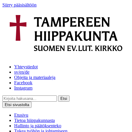
Siirry pääsisältöön
Yhteystiedot
sv/en/de
Ohjeita ja materiaaleja
Facebook
Instagram
Etsi
Etsi sivustolta
Etusivu
Tietoa hiippakunnasta
Hallinto ja päätöksenteko
Tukea työhön ja johtamiseen