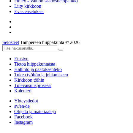
Finlex - Valtion säädöstietopankki
Liity kirkkoon
Evästeasetukset
Selosteet
Tampereen hiippakunta © 2026
Etusivu
Tietoa hiippakunnasta
Hallinto ja päätöksenteko
Tukea työhön ja johtamiseen
Kirkkoon töihin
Tulevaisuusprosessi
Kalenteri
Yhteystiedot
sv/en/de
Ohjeita ja materiaaleja
Facebook
Instagram