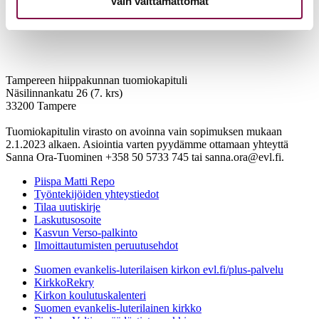
Vain välttämättömät
Tampereen hiippakunnan tuomiokapituli
Näsilinnankatu 26 (7. krs)
33200 Tampere
Tuomiokapitulin virasto on avoinna vain sopimuksen mukaan
2.1.2023 alkaen. Asiointia varten pyydämme ottamaan yhteyttä
Sanna Ora-Tuominen +358 50 5733 745 tai sanna.ora@evl.fi.
Piispa Matti Repo
Työntekijöiden yhteystiedot
Tilaa uutiskirje
Laskutusosoite
Kasvun Verso-palkinto
Ilmoittautumisten peruutusehdot
Suomen evankelis-luterilaisen kirkon evl.fi/plus-palvelu
KirkkoRekry
Kirkon koulutuskalenteri
Suomen evankelis-luterilainen kirkko