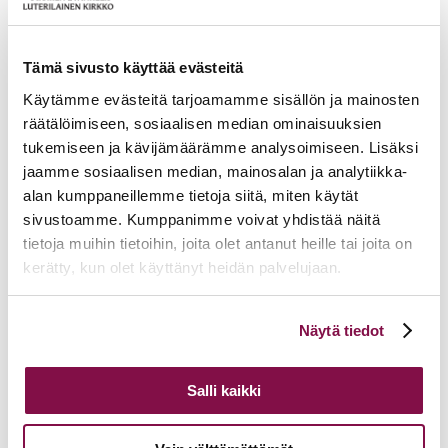
Ikkunoita kristilliseen spiritualiteettiin: Matkakumppanuuden päivä
runojen, taiteen ja luonnon äärellä
25.08.2026
Toimistoväen verkostotapaaminen
08.09.2026
Tämä sivusto käyttää evästeitä
Takaisin tapahtumiin
Käytämme evästeitä tarjoamamme sisällön ja mainosten
räätälöimiseen, sosiaalisen median ominaisuuksien
tukemiseen ja kävijämäärämme analysoimiseen. Lisäksi
jaamme sosiaalisen median, mainosalan ja analytiikka-
alan kumppaneillemme tietoja siitä, miten käytät
sivustoamme. Kumppanimme voivat yhdistää näitä
tietoja muihin tietoihin, joita olet antanut heille tai joita on
kerätty, kun olet käyttänyt heidän palvelujaan.
Voit muuttaa evästeasetuksiesi hyväksyntää sivuston
Näytä tiedot
alalaidassa olevasta
Evästeasetukset
linkistä.
Salli kaikki