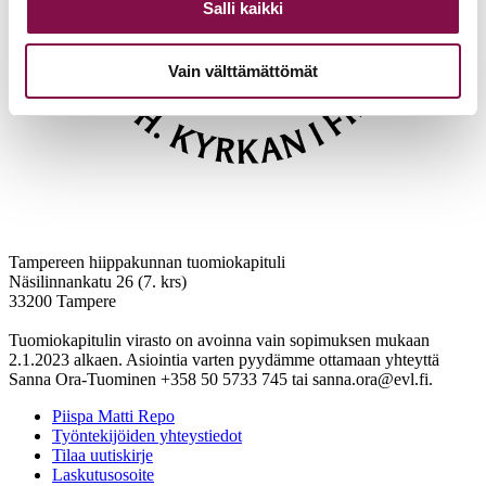
Salli kaikki
Vain välttämättömät
Tampereen hiippakunnan tuomiokapituli
Näsilinnankatu 26 (7. krs)
33200 Tampere
Tuomiokapitulin virasto on avoinna vain sopimuksen mukaan
2.1.2023 alkaen. Asiointia varten pyydämme ottamaan yhteyttä
Sanna Ora-Tuominen +358 50 5733 745 tai sanna.ora@evl.fi.
Piispa Matti Repo
Työntekijöiden yhteystiedot
Tilaa uutiskirje
Laskutusosoite