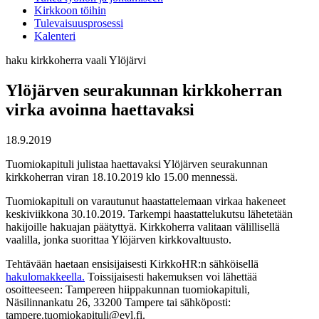
Kirkkoon töihin
Tulevaisuusprosessi
Kalenteri
haku
kirkkoherra
vaali
Ylöjärvi
Ylöjärven seurakunnan kirkkoherran
virka avoinna haettavaksi
18.9.2019
Tuomiokapituli julistaa haettavaksi Ylöjärven seurakunnan
kirkkoherran viran 18.10.2019 klo 15.00 mennessä.
Tuomiokapituli on varautunut haastattelemaan virkaa hakeneet
keskiviikkona 30.10.2019. Tarkempi haastattelukutsu lähetetään
hakijoille hakuajan päätyttyä. Kirkkoherra valitaan välillisellä
vaalilla, jonka suorittaa Ylöjärven kirkkovaltuusto.
Tehtävään haetaan ensisijaisesti KirkkoHR:n sähköisellä
hakulomakkeella.
Toissijaisesti hakemuksen voi lähettää
osoitteeseen: Tampereen hiippakunnan tuomiokapituli,
Näsilinnankatu 26, 33200 Tampere tai sähköposti:
tampere.tuomiokapituli@evl.fi.