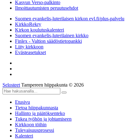
Kasvun Verso-palkinto
Ilmoittautumisten peruutusehdot
Suomen evankelis-luterilaisen kirkon evl.fi/plus-palvelu
KirkkoRekry
Kirkon koulutuskalenteri
Suomen evankelis-luterilainen kirkko
Finlex - Valtion säädöstietopankki
Liity kirkkoon
Evästeasetukset
Selosteet
Tampereen hiippakunta © 2026
Etusivu
Tietoa hiippakunnasta
Hallinto ja päätöksenteko
Tukea työhön ja johtamiseen
Kirkkoon töihin
Tulevaisuusprosessi
Kalenteri