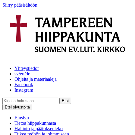
Siirry pääsisältöön
Yhteystiedot
sv/en/de
Ohjeita ja materiaaleja
Facebook
Instagram
Etsi
Etsi sivustolta
Etusivu
Tietoa hiippakunnasta
Hallinto ja päätöksenteko
Tukea työhön ja johtamiseen