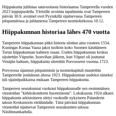
Hiippakunta juhlistaa satavuotiasta historiaansa Tampereella vuoden
2023 loppupuolella. Yleisölle avoimia tapahtumia ovat Tampereen
päivän 30.9. avoimet ovet Pyynikillä sijaitsevassa Tampereen
piispantalossa ja juhlamessu Tampereen tuomiokirkossa 10.12.
Hiippakunnan historiaa lähes 470 vuotta
Tampereen hiippakunnan pitkä historia ulottuu aina vuoteen 1554.
Kuningas Kustaa Vaasa jakoi tuolloin koko Suomen käsittäneen
Turun hiippakunnan kahteen osaan. Uuden hiippakunnan keskus
sijoitettiin Viipuriin. Isonvihan jälkeen, kun Viipuri oli joutunut
Venäjän haltuun, hiippakunta siirrettiin Porvooseen vuonna 1723.
Porvoossa sijainnut piispanistuin ja tuomiokapituli muutettiin
Tampereelle joulukuun alussa 1923. Hiippakunnan uudeksi nimeksi
tuli sijaintipaikkansa mukaan Tampereen hiippakunta.
Tampereen seurakunnat vuokrasi hiippakunnalle sen ensimmäisen
virastotilan ”kirkkokonttorin huoneistosta”. Lokakuusta 1924 alkaen
hiippakunta arkistoineen siirtyi vuokralle nykyiseen Palanderin
taloon Keskustorin etelälaidalle. Tänä päivänä hiippakunnan
virastotilat sijaitsevat Tampereen seurakuntien talossa
Näsilinnankadulla.