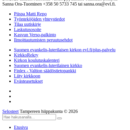
Sanna Ora-Tuominen +358 50 5733 745 tai sanna.ora@evl.fi.
Piispa Matti Repo
Työntekijöiden yhteystiedot
Tilaa uutiskirje
Laskutusosoite
Kasvun Verso-palkinto
Ilmoittautumisten peruutusehdot
Suomen evankelis-luterilaisen kirkon evl.fi/plus-palvelu
KirkkoRekry
Kirkon koulutuskalenteri
Suomen evankelis-luterilainen kirkko
Finlex - Valtion säädöstietopankki
Liity kirkkoon
Evästeasetukset
Selosteet
Tampereen hiippakunta © 2026
Etusivu