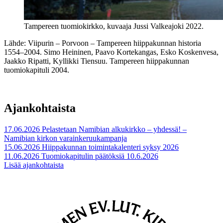
Tampereen tuomiokirkko, kuvaaja Jussi Valkeajoki 2022.
Lähde: Viipurin – Porvoon – Tampereen hiippakunnan historia
1554–2004. Simo Heininen, Paavo Kortekangas, Esko Koskenvesa,
Jaakko Ripatti, Kyllikki Tiensuu. Tampereen hiippakunnan
tuomiokapituli 2004.
Ajankohtaista
17.06.2026
Pelastetaan Namibian alkukirkko – yhdessä! –
Namibian kirkon varainkeruukampanja
15.06.2026
Hiippakunnan toimintakalenteri syksy 2026
11.06.2026
Tuomiokapitulin päätöksiä 10.6.2026
Lisää ajankohtaista