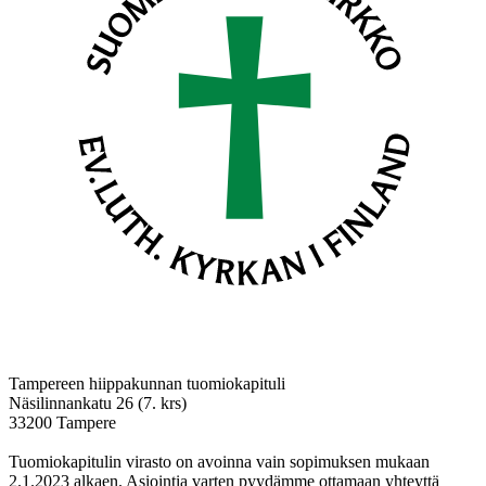
Tampereen hiippakunnan tuomiokapituli
Näsilinnankatu 26 (7. krs)
33200 Tampere
Tuomiokapitulin virasto on avoinna vain sopimuksen mukaan
2.1.2023 alkaen. Asiointia varten pyydämme ottamaan yhteyttä