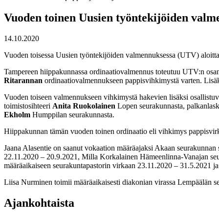
Vuoden toinen Uusien työntekijöiden valm
14.10.2020
Vuoden toisessa Uusien työntekijöiden valmennuksessa (UTV) aloittaa
Tampereen hiippakunnassa ordinaatiovalmennus toteutuu UTV:n osan
Ritarannan
ordinaatiovalmennukseen pappisvihkimystä varten. Lisä
Vuoden toiseen valmennukseen vihkimystä hakevien lisäksi osallistuv
toimistosihteeri
Anita Ruokolainen
Lopen seurakunnasta, palkanlask
Ekholm
Humppilan seurakunnasta.
Hiippakunnan tämän vuoden toinen ordinaatio eli vihkimys pappisvir
Jaana Alasentie on saanut vokaation määräajaksi Akaan seurakunnan s
22.11.2020 – 20.9.2021, Milla Korkalainen Hämeenlinna-Vanajan seu
määräaikaiseen seurakuntapastorin virkaan 23.11.2020 – 31.5.2021 ja
Liisa Nurminen toimii määräaikaisesti diakonian virassa Lempäälän s
Ajankohtaista