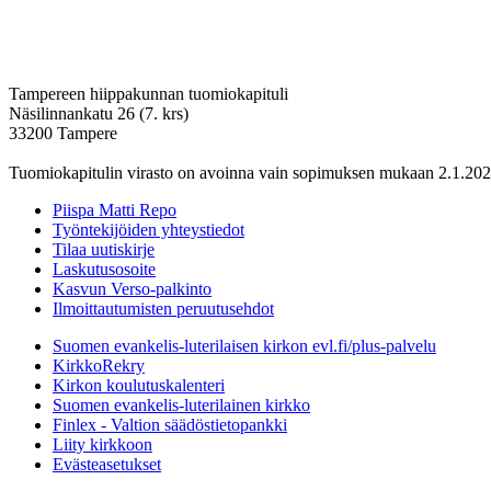
Tampereen hiippakunnan tuomiokapituli
Näsilinnankatu 26 (7. krs)
33200 Tampere
Tuomiokapitulin virasto on avoinna vain sopimuksen mukaan 2.1.202
Piispa Matti Repo
Työntekijöiden yhteystiedot
Tilaa uutiskirje
Laskutusosoite
Kasvun Verso-palkinto
Ilmoittautumisten peruutusehdot
Suomen evankelis-luterilaisen kirkon evl.fi/plus-palvelu
KirkkoRekry
Kirkon koulutuskalenteri
Suomen evankelis-luterilainen kirkko
Finlex - Valtion säädöstietopankki
Liity kirkkoon
Evästeasetukset