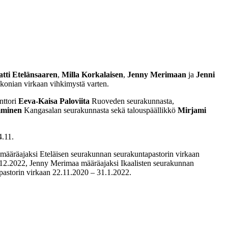
tti Etelänsaaren
,
Milla Korkalaisen
,
Jenny Merimaan
ja
Jenni
konian virkaan vihkimystä varten.
nttori
Eeva-Kaisa Paloviita
Ruoveden seurakunnasta,
mminen
Kangasalan seurakunnasta sekä talouspäällikkö
Mirjami
4.11.
 määräajaksi Eteläisen seurakunnan seurakuntapastorin virkaan
12.2022, Jenny Merimaa määräajaksi Ikaalisten seurakunnan
pastorin virkaan 22.11.2020 – 31.1.2022.