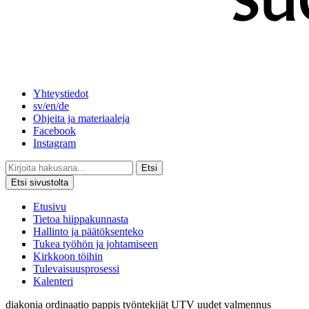
Yhteystiedot
sv/en/de
Ohjeita ja materiaaleja
Facebook
Instagram
Etsi
Etsi sivustolta
Etusivu
Tietoa hiippakunnasta
Hallinto ja päätöksenteko
Tukea työhön ja johtamiseen
Kirkkoon töihin
Tulevaisuusprosessi
Kalenteri
diakonia
ordinaatio
pappis
työntekijät
UTV
uudet
valmennus