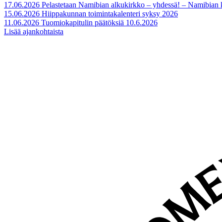
17.06.2026
Pelastetaan Namibian alkukirkko – yhdessä! – Namibian
15.06.2026
Hiippakunnan toimintakalenteri syksy 2026
11.06.2026
Tuomiokapitulin päätöksiä 10.6.2026
Lisää ajankohtaista