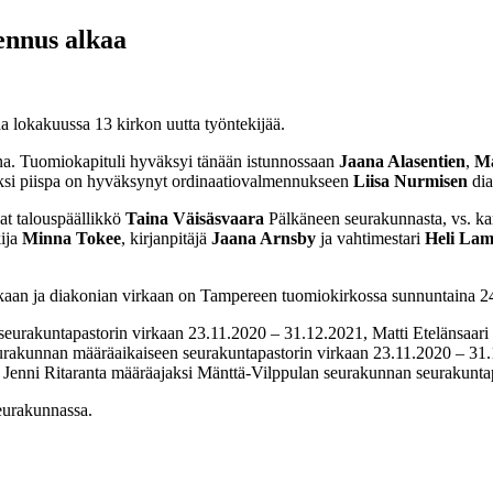
ennus alkaa
 lokakuussa 13 kirkon uutta työntekijää.
a. Tuomiokapituli hyväksyi tänään istunnossaan
Jaana Alasentien
,
Ma
ksi piispa on hyväksynyt ordinaatiovalmennukseen
Liisa Nurmisen
dia
at talouspäällikkö
Taina Väisäsvaara
Pälkäneen seurakunnasta, vs. ka
ija
Minna Tokee
, kirjanpitäjä
Jaana Arnsby
ja vahtimestari
Heli La
kaan ja diakonian virkaan on Tampereen tuomiokirkossa sunnuntaina 2
eurakuntapastorin virkaan 23.11.2020 – 31.12.2021, Matti Etelänsaari
rakunnan määräaikaiseen seurakuntapastorin virkaan 23.11.2020 – 31.
 Jenni Ritaranta määräajaksi Mänttä-Vilppulan seurakunnan seurakunta
eurakunnassa.