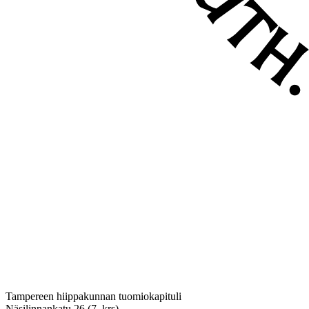
Tampereen hiippakunnan tuomiokapituli
Näsilinnankatu 26 (7. krs)