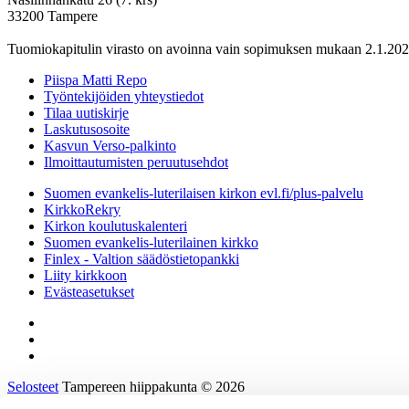
33200 Tampere
Tuomiokapitulin virasto on avoinna vain sopimuksen mukaan 2.1.202
Piispa Matti Repo
Työntekijöiden yhteystiedot
Tilaa uutiskirje
Laskutusosoite
Kasvun Verso-palkinto
Ilmoittautumisten peruutusehdot
Suomen evankelis-luterilaisen kirkon evl.fi/plus-palvelu
KirkkoRekry
Kirkon koulutuskalenteri
Suomen evankelis-luterilainen kirkko
Finlex - Valtion säädöstietopankki
Liity kirkkoon
Evästeasetukset
Selosteet
Tampereen hiippakunta © 2026