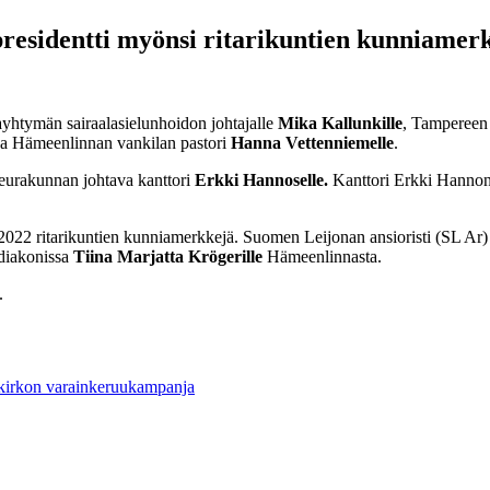
 presidentti myönsi ritarikuntien kunniamer
yhtymän sairaalasielunhoidon johtajalle
Mika Kallunk
ille
, Tampereen 
a Hämeenlinnan vankilan pastori
Hanna Vettenniem
elle
.
eurakunnan johtava kanttori
Erkki Hannoselle.
Kanttori Erkki Hannon
.2022 ritarikuntien kunniamerkkejä. Suomen Leijonan ansioristi (SL Ar)
 diakonissa
Tiina Marjatta
Kröger
ille
Hämeenlinnasta.
.
 kirkon varainkeruukampanja