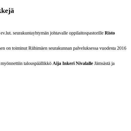
kkejä
ev.lut. seurakuntayhtymän johtavalle oppilaitospastorille
Risto
en on toiminut Riihimäen seurakunnan palveluksessa vuodesta 2016
 myönnettiin talouspäällikkö
Aija Inkeri
Nivalalle
Jämsästä ja