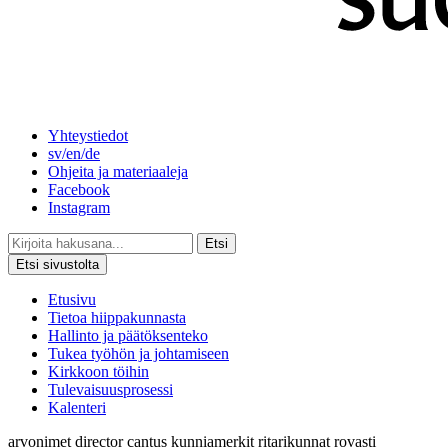
Yhteystiedot
sv/en/de
Ohjeita ja materiaaleja
Facebook
Instagram
Etsi
Etsi sivustolta
Etusivu
Tietoa hiippakunnasta
Hallinto ja päätöksenteko
Tukea työhön ja johtamiseen
Kirkkoon töihin
Tulevaisuusprosessi
Kalenteri
arvonimet
director cantus
kunniamerkit
ritarikunnat
rovasti