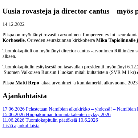
Uusia rovasteja ja director cantus – myös
14.12.2022
Piispa on myöntänyt rovastin arvonimen Tampereen ev.lut. seurakunta
Korho
selle
, Oriveden seurakunnan kirkkoherra
Mika Tapiolinna
lle
j
Tuomiokapituli on myöntänyt director cantus -arvonimen Riihimäen s
alkaen.
Tuomiokapitulin esityksestä on tasavallan presidentti myöntänyt 6.12
Suomen Valkoisen Ruusun I luokan mitali kultaristein (SVR M I kr)
Piispa
Matti Repo
jakaa arvonimet ja kunniamerkit alkuvuonna 2023
Ajankohtaista
17.06.2026
Pelastetaan Namibian alkukirkko – yhdessä! – Namibian
15.06.2026
Hiippakunnan toimintakalenteri syksy 2026
11.06.2026
Tuomiokapitulin päätöksiä 10.6.2026
Lisää ajankohtaista