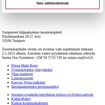
Vain välttämättömät
Tampereen hiippakunnan tuomiokapituli
Näsilinnankatu 26 (7. krs)
33200 Tampere
Tuomiokapitulin virasto on avoinna vain sopimuksen mukaan
2.1.2023 alkaen. Asiointia varten pyydämme ottamaan yhteyttä
Sanna Ora-Tuominen +358 50 5733 745 tai sanna.ora@evl.fi.
Piispa Matti Repo
Työntekijöiden yhteystiedot
Tilaa uutiskirje
Laskutusosoite
Kasvun Verso-palkinto
Ilmoittautumisten peruutusehdot
Suomen evankelis-luterilaisen kirkon evl.fi/plus-palvelu
KirkkoRekry
Kirkon koulutuskalenteri