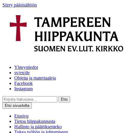
Siirry pääsisältöön
Yhteystiedot
sv/en/de
Ohjeita ja materiaaleja
Facebook
Instagram
Etsi
Etsi sivustolta
Etusivu
Tietoa hiippakunnasta
Hallinto ja päätöksenteko
Tukea työhön ja johtamiseen