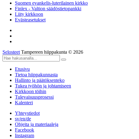
Suomen evankelis-luterilainen kirkko
Finlex - Valtion säädöstietopankki
Liity kirkkoon
Evästeasetukset
Selosteet
Tampereen hiippakunta © 2026
Etusivu
Tietoa hiippakunnasta
Hallinto ja päätöksenteko
Tukea työhön ja johtamiseen
Kirkkoon töihin
Tulevaisuusprosessi
Kalenteri
Yhteystiedot
sv/en/de
Ohjeita ja materiaaleja
Facebook
Instagram