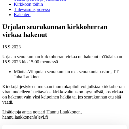
Kirkkoon töihin
Tulevaisuusprosessi
Kalenteri
Urjalan seurakunnan kirkkoherran
virkaa hakenut
15.9.2023
Urjalan seurakunnan kirkkoherran virkaa on hakenut määräaikaan
15.9.2023 klo 15.00 mennessä
Mänttä-Vilppulan seurakunnan ma. seurakuntapastori, TT
Juha Lankinen
Kirkkojärjestyksen mukaan tuomiokapituli voi julistaa kirkkoherran
viran uudelleen haettavaksi kirkkovaltuuston pyynnöstä, jos virkaa
on hakenut vain yksi kelpoinen hakija tai jos seurakunnan etu sitä
vaatii.
Lisätietoja antaa notaari Hannu Laukkonen,
hannu.laukkonen[a]evl.fi