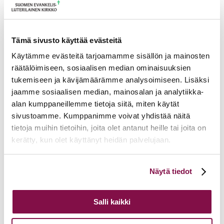
Ajankohtaista
17.06.2026
Pelastetaan Namibian alkukirkko – yhdessä! –
Namibian kirkon varainkeruukampanja
15.06.2026
Hiippakunnan toimintakalenteri syksy 2026
Tämä sivusto käyttää evästeitä
11.06.2026
Tuomiokapitulin päätöksiä 10.6.2026
Käytämme evästeitä tarjoamamme sisällön ja mainosten
Lisää ajankohtaista
räätälöimiseen, sosiaalisen median ominaisuuksien
tukemiseen ja kävijämäärämme analysoimiseen. Lisäksi
jaamme sosiaalisen median, mainosalan ja analytiikka-
alan kumppaneillemme tietoja siitä, miten käytät
sivustoamme. Kumppanimme voivat yhdistää näitä
tietoja muihin tietoihin, joita olet antanut heille tai joita on
kerätty, kun olet käyttänyt heidän palvelujaan.
Voit muuttaa evästeasetuksiesi hyväksyntää sivuston
Näytä tiedot
alalaidassa olevasta
Evästeasetukset
linkistä.
Salli kaikki