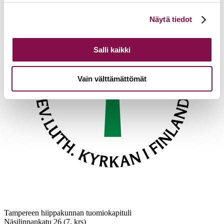
Voit muuttaa evästeasetuksiesi hyväksyntää sivuston
Näytä tiedot
alalaidassa olevasta
Evästeasetukset
linkistä.
Salli kaikki
Vain välttämättömät
Tampereen hiippakunnan tuomiokapituli
Näsilinnankatu 26 (7. krs)