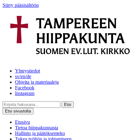
Siirry pääsisältöön
Yhteystiedot
sv/en/de
Ohjeita ja materiaaleja
Facebook
Instagram
Etsi
Etsi sivustolta
Etusivu
Tietoa hiippakunnasta
Hallinto ja päätöksenteko
Tukea työhön ja johtamiseen