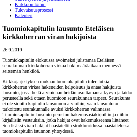
Kirkkoon töihin
Tulevaisuusprosessi
Kalenteri
Tuomiokapitulin lausunto Eteläisen
kirkkoherran viran hakijoista
26.9.2019
Tuomiokapitulin elokuussa avoimeksi julistamaa Eteläisen
seurakunnan kirkkoherran virkaa haki määräaikaan mennessä
seitsemän henkilöä.
Kirkkojärjestyksen mukaan tuomiokapitulin tulee tutkia
kirkkoherran virkaa hakeneiden kelpoisuus ja antaa hakijoista
lausunto, jossa heitä arvioidaan heidän osoittamansa kyvyn ja taidon
perusteella sekä ottaen huomioon seurakunnan tarpeet. Seurakunta
ei ole sidottu kapitulin lausunnon arvioihin, vaan lausunto on
tarkoitettu seurakunnalle avuksi kirkkoherran valinnassa.
Tuomiokapitulin lausunto perustuu hakemusasiakirjoihin ja niihin
kirjallisiin vastauksiin, jotka hakijat ovat hakemukseensa liittäneet.
Sen lisäksi viran hakijat haastateltiin strukturoidussa haastattelussa
tuomiokapitulin istunnon yhteydessä.