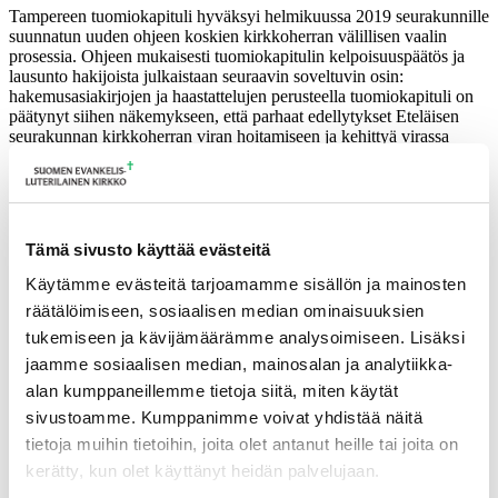
Tampereen tuomiokapituli hyväksyi helmikuussa 2019 seurakunnille
suunnatun uuden ohjeen koskien kirkkoherran välillisen vaalin
prosessia. Ohjeen mukaisesti tuomiokapitulin kelpoisuuspäätös ja
lausunto hakijoista julkaistaan seuraavin soveltuvin osin:
hakemusasiakirjojen ja haastattelujen perusteella tuomiokapituli on
päätynyt siihen näkemykseen, että parhaat edellytykset Eteläisen
seurakunnan kirkkoherran viran hoitamiseen ja kehittyä virassa
seurakunnan ilmoittamien erityisten tarpeiden edellyttämällä tavalla
on seuraavilla hakijoilla: Jari Kuusi, Saila Munukka, Minna
Rikkinen ja Markku Viitala.
Eteläisen seurakunnan kirkkoherra valitaan välillisellä vaalilla, jonka
Tämä sivusto käyttää evästeitä
toimittaa seurakuntaneuvosto. Vaali on tarkoitus toimittaa
marraskuussa.
Käytämme evästeitä tarjoamamme sisällön ja mainosten
räätälöimiseen, sosiaalisen median ominaisuuksien
Ajankohtaista
tukemiseen ja kävijämäärämme analysoimiseen. Lisäksi
jaamme sosiaalisen median, mainosalan ja analytiikka-
17.06.2026
Pelastetaan Namibian alkukirkko – yhdessä! –
Namibian kirkon varainkeruukampanja
alan kumppaneillemme tietoja siitä, miten käytät
15.06.2026
Hiippakunnan toimintakalenteri syksy 2026
sivustoamme. Kumppanimme voivat yhdistää näitä
11.06.2026
Tuomiokapitulin päätöksiä 10.6.2026
tietoja muihin tietoihin, joita olet antanut heille tai joita on
Lisää ajankohtaista
kerätty, kun olet käyttänyt heidän palvelujaan.