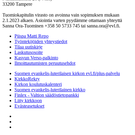
33200 Tampere
Tuomiokapitulin virasto on avoinna vain sopimuksen mukaan
2.1.2023 alkaen. Asiointia varten pyydämme ottamaan yhteyttä
Sanna Ora-Tuominen +358 50 5733 745 tai sanna.ora@evl.fi.
Piispa Matti Repo
Työntekijöiden yhteystiedot
Tilaa uutiskirje
Laskutusosoite
Kasvun Verso-palkinto
Ilmoittautumisten peruutusehdot
Suomen evankelis-luterilaisen kirkon evl.fi/plus-palvelu
KirkkoRekry
Kirkon koulutuskalenteri
Suomen evankelis-luterilainen kirkko
Finlex - Valtion säädöstietopankki
Liity kirkkoon
Evästeasetukset