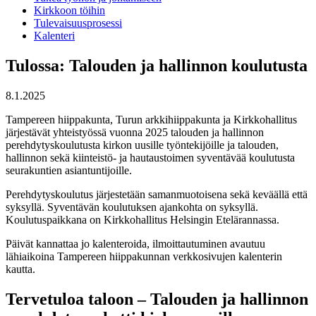
Kirkkoon töihin
Tulevaisuusprosessi
Kalenteri
Tulossa: Talouden ja hallinnon koulutusta
8.1.2025
Tampereen hiippakunta, Turun arkkihiippakunta ja Kirkkohallitus
järjestävät yhteistyössä vuonna 2025 talouden ja hallinnon
perehdytyskoulutusta kirkon uusille työntekijöille ja talouden,
hallinnon sekä kiinteistö- ja hautaustoimen syventävää koulutusta
seurakuntien asiantuntijoille.
Perehdytyskoulutus järjestetään samanmuotoisena sekä keväällä että
syksyllä. Syventävän koulutuksen ajankohta on syksyllä.
Koulutuspaikkana on Kirkkohallitus Helsingin Etelärannassa.
Päivät kannattaa jo kalenteroida, ilmoittautuminen avautuu
lähiaikoina Tampereen hiippakunnan verkkosivujen kalenterin
kautta.
Tervetuloa taloon – Talouden ja hallinnon