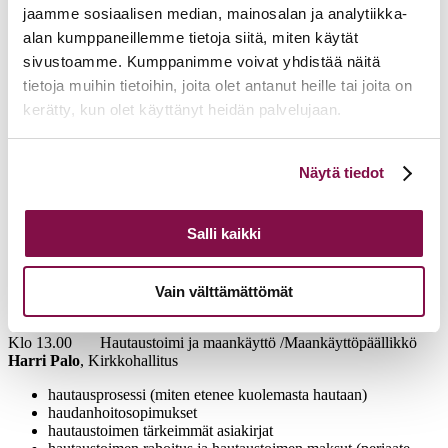
(KirVestes)
jaamme sosiaalisen median, mainosalan ja analytiikka-
palkka-asiat (palkan osat)
alan kumppaneillemme tietoja siitä, miten käytät
virka-/työsuhteen erot
sivustoamme. Kumppanimme voivat yhdistää näitä
Klo 10.30 Tauko
tietoja muihin tietoihin, joita olet antanut heille tai joita on
kerätty, kun olet käyttänyt heidän palvelujaan.
Klo 10.45 Kirkkolainsäädäntö /juristi
Suvi-Maria Wilska
,
Kirkkohallitus
Voit muuttaa evästeasetuksiesi hyväksyntää sivuston
kirkkolaki, kirkkojärjestys, hallintosääntö
Näytä tiedot
alalaidassa olevasta
Evästeasetukset
linkistä.
(mitä nämä ovat ja mitä asioita niistä voi löytää)
Kriisiytyvän seurakunnan mittarit
piispantarkastus taloushallinnossa
Salli kaikki
Klo 11.30 Kirkon tilastot /tilastoasiantuntija
Juho Laatikainen
,
Kirkkohallitus
Vain välttämättömät
Klo 12.00 LOUNAS
Klo 13.00 Hautaustoimi ja maankäyttö /Maankäyttöpäällikkö
Harri Palo
, Kirkkohallitus
hautausprosessi (miten etenee kuolemasta hautaan)
haudanhoitosopimukset
hautaustoimen tärkeimmät asiakirjat