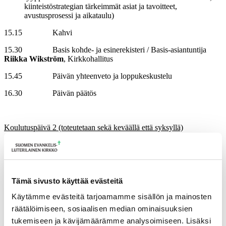
kiinteistöstrategian tärkeimmät asiat ja tavoitteet,
avustusprosessi ja aikataulu)
15.15 Kahvi
15.30 Basis kohde- ja esinerekisteri / Basis-asiantuntija
Riikka Wikström
, Kirkkohallitus
15.45 Päivän yhteenveto ja loppukeskustelu
16.30 Päivän päätös
Koulutuspäivä 2 (toteutetaan sekä keväällä että syksyllä)
22.5. / 13.11.2025 Henkilöstö- ja yleishallinto sekä hautaustoimi
kirkossa
Klo 9.00 Aloitus
Tämä sivusto käyttää evästeitä
Klo 9.05 Kirkon työmarkkinalaitos /neuvottelupäällikkö
Ulla
Käytämme evästeitä tarjoamamme sisällön ja mainosten
Westermarck
räätälöimiseen, sosiaalisen median ominaisuuksien
kirkon työmarkkinalaitoksen esittely
tukemiseen ja kävijämäärämme analysoimiseen. Lisäksi
tärkeimmät henkilöstöhallinnon asiakirjat, sopimukset