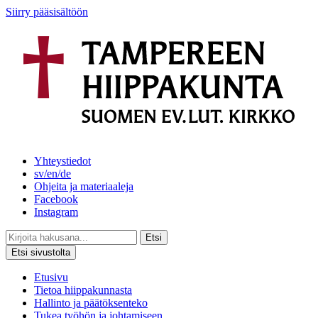
Siirry pääsisältöön
Yhteystiedot
sv/en/de
Ohjeita ja materiaaleja
Facebook
Instagram
Etsi
Etsi sivustolta
Etusivu
Tietoa hiippakunnasta
Hallinto ja päätöksenteko
Tukea työhön ja johtamiseen