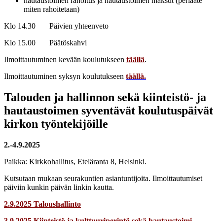
hautaustoimen rahoitus ja hautaustoimen maksut (periaate
miten rahoitetaan)
Klo 14.30 Päivien yhteenveto
Klo 15.00 Päätöskahvi
Ilmoittautuminen kevään koulutukseen
täällä
.
Ilmoittautuminen syksyn koulutukseen
täällä.
Talouden ja hallinnon sekä kiinteistö- ja
hautaustoimen syventävät koulutuspäivät
kirkon työntekijöille
2.-4.9.2025
Paikka: Kirkkohallitus, Eteläranta 8, Helsinki.
Kutsutaan mukaan seurakuntien asiantuntijoita. Ilmoittautumiset
päiviin kunkin päivän linkin kautta.
2.9.2025 Taloushallinto
3.9.2025 Kiinteistö ja kulttuuriperintö sekä hautaustoimi