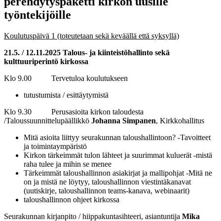
perehdytyspaketti kirkon uusille
työntekijöille
Koulutuspäivä 1 (toteutetaan sekä keväällä että syksyllä)
21.5. / 12.11.2025 Talous- ja kiinteistöhallinto sekä
kulttuuriperintö kirkossa
Klo 9.00 Tervetuloa koulutukseen
tutustumista / esittäytymistä
Klo 9.30 Perusasioita kirkon taloudesta
/Taloussuunnittelupäällikkö
Johanna Simpanen
, Kirkkohallitus
Mitä asioita liittyy seurakunnan taloushallintoon? -Tavoitteet
ja toimintaympäristö
Kirkon tärkeimmät tulon lähteet ja suurimmat kuluerät -mistä
raha tulee ja mihin se menee
Tärkeimmät taloushallinnon asiakirjat ja mallipohjat -Mitä ne
on ja mistä ne löytyy, taloushallinnon viestintäkanavat
(uutiskirje, taloushallinnon teams-kanava, webinaarit)
taloushallinnon ohjeet kirkossa
Seurakunnan kirjanpito / hiippakuntasihteeri, asiantuntija
Mika