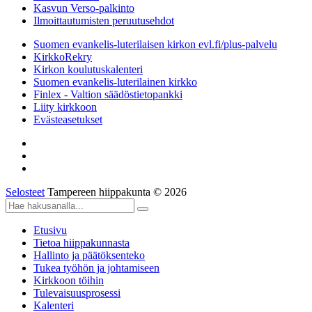
Kasvun Verso-palkinto
Ilmoittautumisten peruutusehdot
Suomen evankelis-luterilaisen kirkon evl.fi/plus-palvelu
KirkkoRekry
Kirkon koulutuskalenteri
Suomen evankelis-luterilainen kirkko
Finlex - Valtion säädöstietopankki
Liity kirkkoon
Evästeasetukset
Selosteet
Tampereen hiippakunta © 2026
Etusivu
Tietoa hiippakunnasta
Hallinto ja päätöksenteko
Tukea työhön ja johtamiseen
Kirkkoon töihin
Tulevaisuusprosessi
Kalenteri