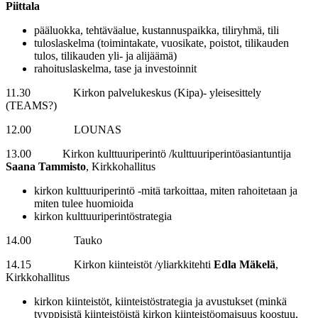
Piittala
pääluokka, tehtäväalue, kustannuspaikka, tiliryhmä, tili
tuloslaskelma (toimintakate, vuosikate, poistot, tilikauden
tulos, tilikauden yli- ja alijäämä)
rahoituslaskelma, tase ja investoinnit
11.30 Kirkon palvelukeskus (Kipa)- yleisesittely
(TEAMS?)
12.00 LOUNAS
13.00 Kirkon kulttuuriperintö /kulttuuriperintöasiantuntija
Saana Tammisto
, Kirkkohallitus
kirkon kulttuuriperintö -mitä tarkoittaa, miten rahoitetaan ja
miten tulee huomioida
kirkon kulttuuriperintöstrategia
14.00 Tauko
14.15 Kirkon kiinteistöt /yliarkkitehti
Edla Mäkelä
,
Kirkkohallitus
kirkon kiinteistöt, kiinteistöstrategia ja avustukset (minkä
tyyppisistä kiinteistöistä kirkon kiinteistöomaisuus koostuu,