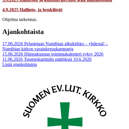
4.9.2025 Hallinto- ja henkilöstö
Ohjelma tarkentuu.
Ajankohtaista
17.06.2026
Pelastetaan Namibian alkukirkko – yhdessä! –
Namibian kirkon varainkeruukampanja
15.06.2026
Hiippakunnan toimintakalenteri syksy 2026
11.06.2026
Tuomiokapitulin päätöksiä 10.6.2026
Lisää ajankohtaista