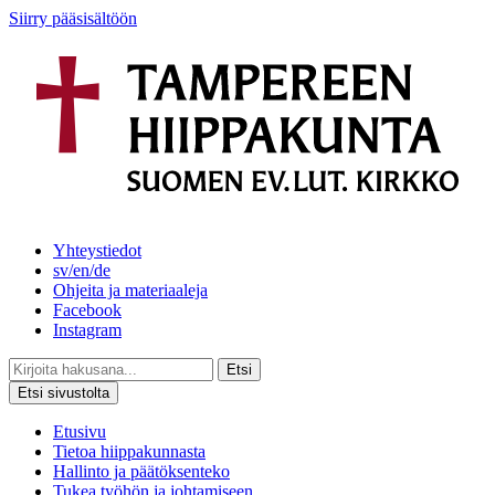
Siirry pääsisältöön
Yhteystiedot
sv/en/de
Ohjeita ja materiaaleja
Facebook
Instagram
Etsi
Etsi sivustolta
Etusivu
Tietoa hiippakunnasta
Hallinto ja päätöksenteko
Tukea työhön ja johtamiseen