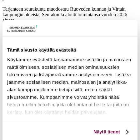
Tarjanteen seurakunta muodostuu Ruoveden kunnan ja Virtain
kaupungin alueista. Seurakunta aloitti toimintansa vuoden 2026
alussa.
Lisätietoja antaa notaari Hannu Laukkonen,
hannu.laukkonen[a]evl.fi
Ajankohtaista
Tämä sivusto käyttää evästeitä
Käytämme evästeitä tarjoamamme sisällön ja mainosten
17.06.2026
Pelastetaan Namibian alkukirkko – yhdessä! –
räätälöimiseen, sosiaalisen median ominaisuuksien
Namibian kirkon varainkeruukampanja
15.06.2026
Hiippakunnan toimintakalenteri syksy 2026
tukemiseen ja kävijämäärämme analysoimiseen. Lisäksi
11.06.2026
Tuomiokapitulin päätöksiä 10.6.2026
jaamme sosiaalisen median, mainosalan ja analytiikka-
Lisää ajankohtaista
alan kumppaneillemme tietoja siitä, miten käytät
sivustoamme. Kumppanimme voivat yhdistää näitä
tietoja muihin tietoihin, joita olet antanut heille tai joita on
kerätty, kun olet käyttänyt heidän palvelujaan.
Voit muuttaa evästeasetuksiesi hyväksyntää sivuston
Näytä tiedot
alalaidassa olevasta
Evästeasetukset
linkistä.