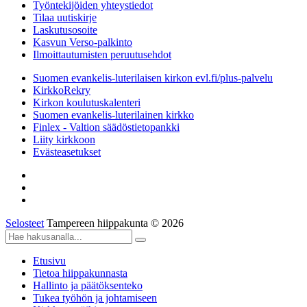
Työntekijöiden yhteystiedot
Tilaa uutiskirje
Laskutusosoite
Kasvun Verso-palkinto
Ilmoittautumisten peruutusehdot
Suomen evankelis-luterilaisen kirkon evl.fi/plus-palvelu
KirkkoRekry
Kirkon koulutuskalenteri
Suomen evankelis-luterilainen kirkko
Finlex - Valtion säädöstietopankki
Liity kirkkoon
Evästeasetukset
Selosteet
Tampereen hiippakunta © 2026
Etusivu
Tietoa hiippakunnasta
Hallinto ja päätöksenteko
Tukea työhön ja johtamiseen