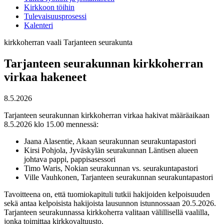
Kirkkoon töihin
Tulevaisuusprosessi
Kalenteri
kirkkoherran vaali
Tarjanteen seurakunta
Tarjanteen seurakunnan kirkkoherran
virkaa hakeneet
8.5.2026
Tarjanteen seurakunnan kirkkoherran virkaa hakivat määräaikaan
8.5.2026 klo 15.00 mennessä:
Jaana Alasentie, Akaan seurakunnan seurakuntapastori
Kirsi Pohjola, Jyväskylän seurakunnan Läntisen alueen
johtava pappi, pappisasessori
Timo Waris, Nokian seurakunnan vs. seurakuntapastori
Ville Vauhkonen, Tarjanteen seurakunnan seurakuntapastori
Tavoitteena on, että tuomiokapituli tutkii hakijoiden kelpoisuuden
sekä antaa kelpoisista hakijoista lausunnon istunnossaan 20.5.2026.
Tarjanteen seurakunnassa kirkkoherra valitaan välillisellä vaalilla,
jonka toimittaa kirkkovaltuusto.