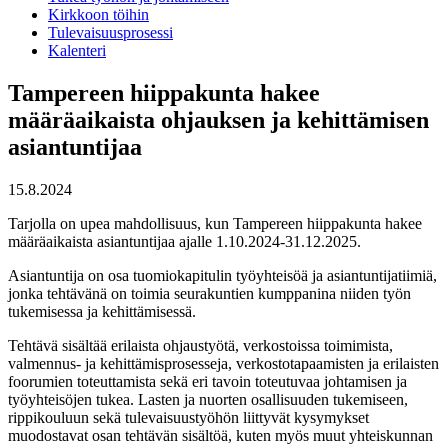
Kirkkoon töihin
Tulevaisuusprosessi
Kalenteri
Tampereen hiippakunta hakee
määräaikaista ohjauksen ja kehittämisen
asiantuntijaa
15.8.2024
Tarjolla on upea mahdollisuus, kun Tampereen hiippakunta hakee
määräaikaista asiantuntijaa ajalle 1.10.2024-31.12.2025.
Asiantuntija on osa tuomiokapitulin työyhteisöä ja asiantuntijatiimiä,
jonka tehtävänä on toimia seurakuntien kumppanina niiden työn
tukemisessa ja kehittämisessä.
Tehtävä sisältää erilaista ohjaustyötä, verkostoissa toimimista,
valmennus- ja kehittämisprosesseja, verkostotapaamisten ja erilaisten
foorumien toteuttamista sekä eri tavoin toteutuvaa johtamisen ja
työyhteisöjen tukea. Lasten ja nuorten osallisuuden tukemiseen,
rippikouluun sekä tulevaisuustyöhön liittyvät kysymykset
muodostavat osan tehtävän sisältöä, kuten myös muut yhteiskunnan