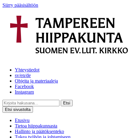
Siirry pääsisältöön
Yhteystiedot
sv/en/de
Ohjeita ja materiaaleja
Facebook
Instagram
Etsi
Etsi sivustolta
Etusivu
Tietoa hiippakunnasta
Hallinto ja päätöksenteko
Tukea työhön ja johtamiseen