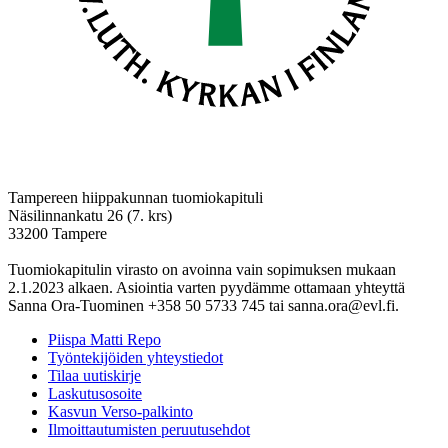
Tampereen hiippakunnan tuomiokapituli
Näsilinnankatu 26 (7. krs)
33200 Tampere
Tuomiokapitulin virasto on avoinna vain sopimuksen mukaan
2.1.2023 alkaen. Asiointia varten pyydämme ottamaan yhteyttä
Sanna Ora-Tuominen +358 50 5733 745 tai sanna.ora@evl.fi.
Piispa Matti Repo
Työntekijöiden yhteystiedot
Tilaa uutiskirje
Laskutusosoite
Kasvun Verso-palkinto
Ilmoittautumisten peruutusehdot