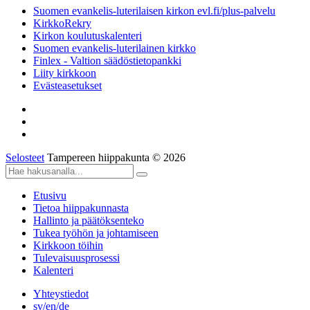
Suomen evankelis-luterilaisen kirkon evl.fi/plus-palvelu
KirkkoRekry
Kirkon koulutuskalenteri
Suomen evankelis-luterilainen kirkko
Finlex - Valtion säädöstietopankki
Liity kirkkoon
Evästeasetukset
Selosteet
Tampereen hiippakunta © 2026
Etusivu
Tietoa hiippakunnasta
Hallinto ja päätöksenteko
Tukea työhön ja johtamiseen
Kirkkoon töihin
Tulevaisuusprosessi
Kalenteri
Yhteystiedot
sv/en/de