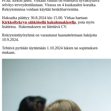
ev.lut. kirkon jäsen. Virkaan valitun on esitettävä hyväksyttävä
selvitys terveydentilastaan. Virassa on 4 kuukauden koeaika.
Rekrytoinnissa voidaan käyttää henkilöarviointia.
Hakuaika päättyy 30.8.2024 klo 15.00. Virkaa haetaan
KirkkoRekryn sähköisellä hakulomakkeella
, josta myös
lisätietoa.
Hakemukseen on liitettävä CV.
Rekrytointityöryhmä on varautunut haastattelemaan hakijoita
10.9.2024.
Tehtävä pyritään täyttämään 1.10.2024 lukien tai sopimuksen
mukaan.