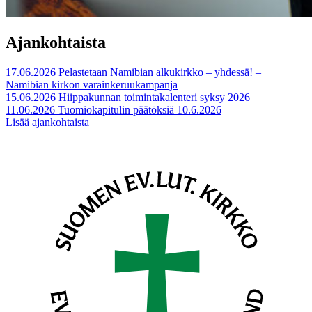
Ajankohtaista
17.06.2026
Pelastetaan Namibian alkukirkko – yhdessä! –
Namibian kirkon varainkeruukampanja
15.06.2026
Hiippakunnan toimintakalenteri syksy 2026
11.06.2026
Tuomiokapitulin päätöksiä 10.6.2026
Lisää ajankohtaista