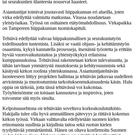
tai seurakuntien tilanteesta nousevat haasteet.
Asiantuntijat toimivat joustavasti hiippakunnan eri alueilla, joten
virka edellyttää valmiutta matkustaa. Virassa noudatetaan
yleistyöaikaa. Työssä on osittainen etätyömahdollisuus. Virkapaikka
on Tampereen hiippakunnan tuomiokapituli.
Tehtävä edellyttää vahvaa hiippakunnallisen ja seurakuntatyön
todellisuuden tuntemista. Lisäksi se vaatii ohjaus- ja kehittämistyön
osaamista, kykyä kannatella prosesseja, itsenäistä työotetta ja erittäin
hyvää vuorovaikutustaitoa ja yhteistyökykyä erilaisissa
kumppanuuksissa. Tehtävässä rakennetaan kirkon tulevaisuutta, ja
tähän tarvitaan ymmärrystä muutoksesta ja kehityssuunnista sekä
käsitystä kirkon roolista yhteiskunnassa. Asiantuntijatehtävän
luonteeseen liittyy projektien hallintaa ja tehtävän jatkuvaa uudelleen
arvioimista ja muotoutumista tarkoituksenmukaisuudesta käsin. Halu
oppia on tärkeää, jotta tässä tehtävässä voi kukoistaa.
Työyhteisömme on toisiaan kannustava ja inspiroiva, joten
toivomme sitä myös sinulta.
Kelpoisuusehtona on tehtävään soveltuva korkeakoulututkinto.
Hakijalla tulee olla hyvä ammatillinen pätevyys ja riittävä kokemus
kirkon työssä. Virkaan valittavalta edellytetään suomen kielen
erinomaista suullista ja kirjallista taitoa sekä ruotsin kielen
tyydyttävää ymmärtämistä. Hänen on oltava konfirmoitu Suomen