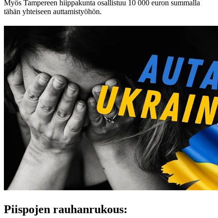
Myös Tampereen hiippakunta osallistuu 10 000 euron summalla
tähän yhteiseen auttamistyöhön.
Piispojen rauhanrukous: