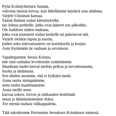
Pyhä Kolmiyhteinen Jumala,
vahvista meissä toivoa, kun lähellämme käytävä sota ahdistaa.
Varjele Ukrainan kansaa.
Säästä ihmisiä sodan kärsimyksiltä,
tuo lohtua perheille, jotka ovat jääneet sen jalkoihin.
Ole kaikkien niiden mukana,
jotka ovat joutuneet sodan keskelle tai pakenevat sitä.
Varjele etenkin lapsia ja nuoria,
joiden usko tulevaisuuteen on koetuksella ja horjuu.
Auta löytämään tie rauhaan ja sovintoon.
Vapahtajamme Jeesus Kristus,
tule sinä rauhaksi levottomiin sydämiimme.
Maailman tuulet tuovat meihin pelkoa ja turvattomuutta,
huolta ja ahdistusta.
Sen tähden anomme, että et hylkäisi meitä.
Anna rauha sisimpäämme,
anna rauha maailmaamme.
Anna meille armo
kasvaa uskon, toivon ja rakkauden hedelmää
sinun ja lähimmäistemme iloksi.
Tee meistä rauhasi välikappaleita.
Tätä rukoilemme Herramme Jeesuksen Kristuksen nimessä.