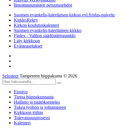
Ilmoittautumisten peruutusehdot
Suomen evankelis-luterilaisen kirkon evl.fi/plus-palvelu
KirkkoRekry
Kirkon koulutuskalenteri
Suomen evankelis-luterilainen kirkko
Finlex - Valtion säädöstietopankki
Liity kirkkoon
Evästeasetukset
Selosteet
Tampereen hiippakunta © 2026
Etusivu
Tietoa hiippakunnasta
Hallinto ja päätöksenteko
Tukea työhön ja johtamiseen
Kirkkoon töihin
Tulevaisuusprosessi
Kalenteri