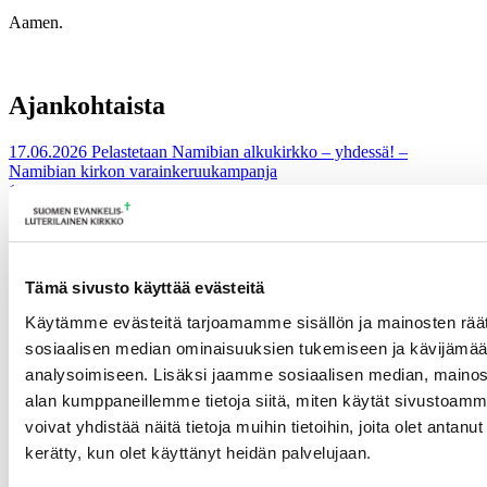
Aamen.
Ajankohtaista
17.06.2026
Pelastetaan Namibian alkukirkko – yhdessä! –
Namibian kirkon varainkeruukampanja
15.06.2026
Hiippakunnan toimintakalenteri syksy 2026
11.06.2026
Tuomiokapitulin päätöksiä 10.6.2026
Lisää ajankohtaista
Tämä sivusto käyttää evästeitä
Käytämme evästeitä tarjoamamme sisällön ja mainosten räät
sosiaalisen median ominaisuuksien tukemiseen ja kävijäm
analysoimiseen. Lisäksi jaamme sosiaalisen median, mainosa
alan kumppaneillemme tietoja siitä, miten käytät sivusto
voivat yhdistää näitä tietoja muihin tietoihin, joita olet antanut h
kerätty, kun olet käyttänyt heidän palvelujaan.