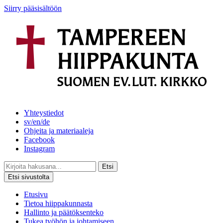
Siirry pääsisältöön
Yhteystiedot
sv/en/de
Ohjeita ja materiaaleja
Facebook
Instagram
Etsi
Etsi sivustolta
Etusivu
Tietoa hiippakunnasta
Hallinto ja päätöksenteko
Tukea työhön ja johtamiseen