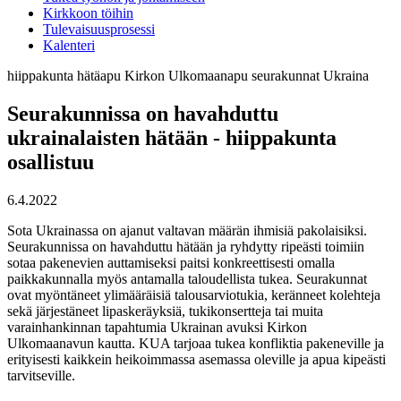
Kirkkoon töihin
Tulevaisuusprosessi
Kalenteri
hiippakunta
hätäapu
Kirkon Ulkomaanapu
seurakunnat
Ukraina
Seurakunnissa on havahduttu
ukrainalaisten hätään - hiippakunta
osallistuu
6.4.2022
Sota Ukrainassa on ajanut valtavan määrän ihmisiä pakolaisiksi.
Seurakunnissa on havahduttu hätään ja ryhdytty ripeästi toimiin
sotaa pakenevien auttamiseksi paitsi konkreettisesti omalla
paikkakunnalla myös antamalla taloudellista tukea. Seurakunnat
ovat myöntäneet ylimääräisiä talousarviotukia, keränneet kolehteja
sekä järjestäneet lipaskeräyksiä, tukikonsertteja tai muita
varainhankinnan tapahtumia Ukrainan avuksi Kirkon
Ulkomaanavun kautta. KUA tarjoaa tukea konfliktia pakeneville ja
erityisesti kaikkein heikoimmassa asemassa oleville ja apua kipeästi
tarvitseville.