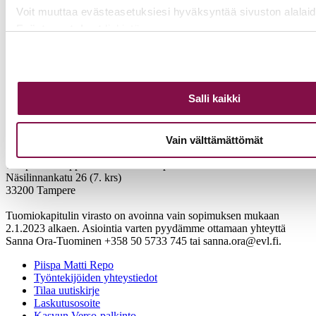
Voit muuttaa evästeasetuksiesi hyväksyntää sivuston alalai
Evästeasetukset
linkistä.
Salli kaikki
Vain välttämättömät
Tampereen hiippakunnan tuomiokapituli
Näsilinnankatu 26 (7. krs)
33200 Tampere
Tuomiokapitulin virasto on avoinna vain sopimuksen mukaan
2.1.2023 alkaen. Asiointia varten pyydämme ottamaan yhteyttä
Sanna Ora-Tuominen +358 50 5733 745 tai sanna.ora@evl.fi.
Piispa Matti Repo
Työntekijöiden yhteystiedot
Tilaa uutiskirje
Laskutusosoite
Kasvun Verso-palkinto