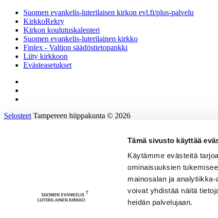
Suomen evankelis-luterilaisen kirkon evl.fi/plus-palvelu
KirkkoRekry
Kirkon koulutuskalenteri
Suomen evankelis-luterilainen kirkko
Finlex - Valtion säädöstietopankki
Liity kirkkoon
Evästeasetukset
Selosteet
Tampereen hiippakunta © 2026
Tämä sivusto käyttää eväs
Etusivu
Tietoa hiippakunnasta
Käytämme evästeitä tarjoa
Hallinto ja päätöksenteko
ominaisuuksien tukemisee
Tukea työhön ja johtamiseen
Kirkkoon töihin
mainosalan ja analytiikka
Tulevaisuusprosessi
voivat yhdistää näitä tietoja
Kalenteri
heidän palvelujaan.
Yhteystiedot