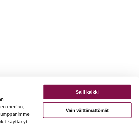
Salli kaikki
an
sen median,
Vain välttämättömät
. Kumppanimme
olet käyttänyt