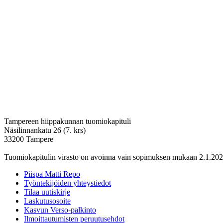
Tampereen hiippakunnan tuomiokapituli
Näsilinnankatu 26 (7. krs)
33200 Tampere
Tuomiokapitulin virasto on avoinna vain sopimuksen mukaan 2.1.202
Piispa Matti Repo
Työntekijöiden yhteystiedot
Tilaa uutiskirje
Laskutusosoite
Kasvun Verso-palkinto
Ilmoittautumisten peruutusehdot