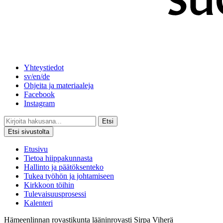
Yhteystiedot
sv/en/de
Ohjeita ja materiaaleja
Facebook
Instagram
Etsi
Etsi sivustolta
Etusivu
Tietoa hiippakunnasta
Hallinto ja päätöksenteko
Tukea työhön ja johtamiseen
Kirkkoon töihin
Tulevaisuusprosessi
Kalenteri
Hämeenlinnan rovastikunta
lääninrovasti
Sirpa Viherä