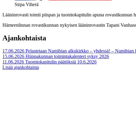
Sirpa Viherä
Lääninrovasti toimii piispan ja tuomiokapitulin apuna rovastikunnan h
Hämeenlinnan rovastikunnan nykyisen lääninrovastin Tapani Vanhase
Ajankohtaista
17.06.2026
Pelastetaan Namibian alkukirkko – yhdessä! – Namibian
15.06.2026
Hiippakunnan toimintakalenteri syksy 2026
11.06.2026
Tuomiokapitulin päätöksiä 10.6.2026
Lisää ajankohtaista