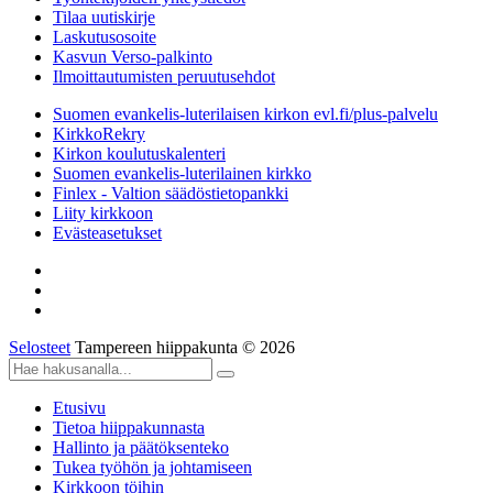
Tilaa uutiskirje
Laskutusosoite
Kasvun Verso-palkinto
Ilmoittautumisten peruutusehdot
Suomen evankelis-luterilaisen kirkon evl.fi/plus-palvelu
KirkkoRekry
Kirkon koulutuskalenteri
Suomen evankelis-luterilainen kirkko
Finlex - Valtion säädöstietopankki
Liity kirkkoon
Evästeasetukset
Selosteet
Tampereen hiippakunta © 2026
Etusivu
Tietoa hiippakunnasta
Hallinto ja päätöksenteko
Tukea työhön ja johtamiseen
Kirkkoon töihin