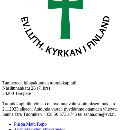
Tampereen hiippakunnan tuomiokapituli
Näsilinnankatu 26 (7. krs)
33200 Tampere
Tuomiokapitulin virasto on avoinna vain sopimuksen mukaan
2.1.2023 alkaen. Asiointia varten pyydämme ottamaan yhteyttä
Sanna Ora-Tuominen +358 50 5733 745 tai sanna.ora@evl.fi.
Piispa Matti Repo
Työntekijöiden yhteystiedot