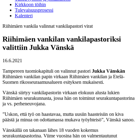
Kirkkoon töihin
Tulevaisuusprosessi
Kalenteri
Riihimäen vankila
valinnat
vankilapastori
virat
Riihimäen vankilan vankilapastoriksi
valittiin Jukka Vänskä
16.6.2021
Tampereen tuomiokapituli on valinnut pastori
Jukka Vänskän
Riihimäen vankilan papin virkaan Riihimäen vankilan ja Etelä-
Suomen rikosseuraamusalueen esityksen mukaisesti.
Vänskä siirtyy vankilapastorin virkaan elokuun alusta lukien
Riihimäen seurakunnasta, jossa hän on toiminut seurakuntapastorina
ja vs. perheneuvojana.
”Uskon, että työ on haastavaa, mutta uusiin haasteisiin on kiva
päästä ja minua on odottamassa mukava työyhteisö”, Vänskä sanoo.
Vänskällä on takanaan lähes 18 vuoden kokemus
seurakuntapastorina. Viime vuosina hän on valmentautunut