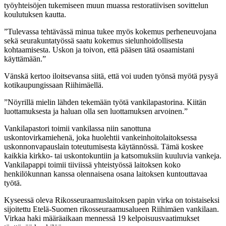
työyhteisöjen tukemiseen muun muassa restoratiivisen sovittelun
koulutuksen kautta.
”Tulevassa tehtävässä minua tukee myös kokemus perheneuvojana
sekä seurakuntatyössä saatu kokemus sielunhoidollisesta
kohtaamisesta. Uskon ja toivon, että pääsen tätä osaamistani
käyttämään.”
Vänskä kertoo iloitsevansa siitä, että voi uuden työnsä myötä pysyä
kotikaupungissaan Riihimäellä.
”Nöyrillä mielin lähden tekemään työtä vankilapastorina. Kiitän
luottamuksesta ja haluan olla sen luottamuksen arvoinen.”
Vankilapastori toimii vankilassa niin sanottuna
uskontovirkamiehenä, joka huolehtii vankeinhoitolaitoksessa
uskonnonvapauslain toteutumisesta käytännössä. Tämä koskee
kaikkia kirkko- tai uskontokuntiin ja katsomuksiin kuuluvia vankeja.
Vankilapappi toimii tiiviissä yhteistyössä laitoksen koko
henkilökunnan kanssa olennaisena osana laitoksen kuntouttavaa
työtä.
Kyseessä oleva Rikosseuraamuslaitoksen papin virka on toistaiseksi
sijoitettu Etelä-Suomen rikosseuraamusalueen Riihimäen vankilaan.
Virkaa haki määräaikaan mennessä 19 kelpoisuusvaatimukset