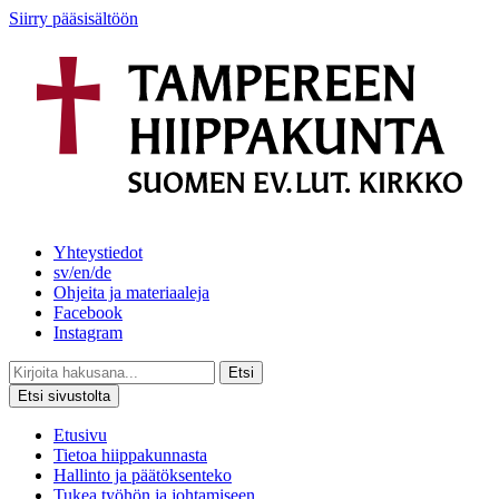
Siirry pääsisältöön
Yhteystiedot
sv/en/de
Ohjeita ja materiaaleja
Facebook
Instagram
Etsi
Etsi sivustolta
Etusivu
Tietoa hiippakunnasta
Hallinto ja päätöksenteko
Tukea työhön ja johtamiseen