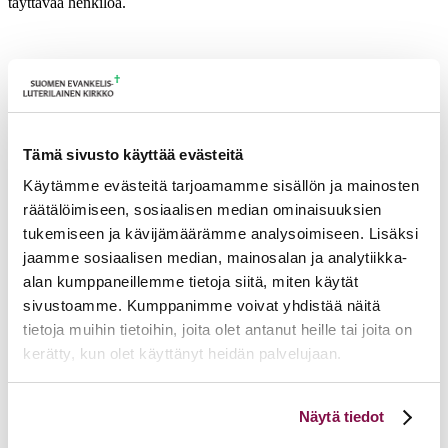
täyttävää henkilöä.
Tämä sivusto käyttää evästeitä
Käytämme evästeitä tarjoamamme sisällön ja mainosten
räätälöimiseen, sosiaalisen median ominaisuuksien
tukemiseen ja kävijämäärämme analysoimiseen. Lisäksi
jaamme sosiaalisen median, mainosalan ja analytiikka-
alan kumppaneillemme tietoja siitä, miten käytät
sivustoamme. Kumppanimme voivat yhdistää näitä
tietoja muihin tietoihin, joita olet antanut heille tai joita on
kerätty, kun olet käyttänyt heidän palvelujaan.
Voit muuttaa evästeasetuksiesi hyväksyntää sivuston
Näytä tiedot
alalaidassa olevasta
Evästeasetukset
linkistä.