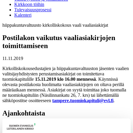
Kirkkoon töihin
Tulevaisuusprosessi
Kalenteri
hiippakuntavaltuusto
kirkolliskokous
vaali
vaaliasiakirjat
Postilakon vaikutus vaaliasiakirjojen
toimittamiseen
11.11.2019
Kirkolliskokousedustajien ja hiippakuntavaltuuston jäsenten vaalien
valitsijayhdistysten perustamisasiakirjat on toimitettava
tuomiokapitulille
15.11.2019 klo 16.00 mennessä
. Käynnissä
olevasta postilakosta huolimatta vaaliasiakirjojen on oltava perillä
määräaikaan mennessä. Asiakirjat on syytä toimittaa joko tuomalla
ne tuomiokapituliin (Näsilinnankatu 26, 7. krs) tai lähettämällä
sähköpostitse osoitteeseen
tampere.tuomiokapituli@evl.fi
.
Ajankohtaista
17.06.2026
Pelastetaan Namibian alkukirkko – yhdessä! –
Namibian kirkon varainkeruukampanja