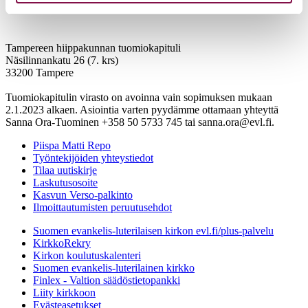
Tampereen hiippakunnan tuomiokapituli
Näsilinnankatu 26 (7. krs)
33200 Tampere
Tuomiokapitulin virasto on avoinna vain sopimuksen mukaan
2.1.2023 alkaen. Asiointia varten pyydämme ottamaan yhteyttä
Sanna Ora-Tuominen +358 50 5733 745 tai sanna.ora@evl.fi.
Piispa Matti Repo
Työntekijöiden yhteystiedot
Tilaa uutiskirje
Laskutusosoite
Kasvun Verso-palkinto
Ilmoittautumisten peruutusehdot
Suomen evankelis-luterilaisen kirkon evl.fi/plus-palvelu
KirkkoRekry
Kirkon koulutuskalenteri
Suomen evankelis-luterilainen kirkko
Finlex - Valtion säädöstietopankki
Liity kirkkoon
Evästeasetukset