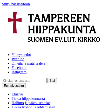
Siirry pääsisältöön
Yhteystiedot
sv/en/de
Ohjeita ja materiaaleja
Facebook
Instagram
Etsi
Etsi sivustolta
Etusivu
Tietoa hiippakunnasta
Hallinto ja päätöksenteko
Tukea työhön ja johtamiseen