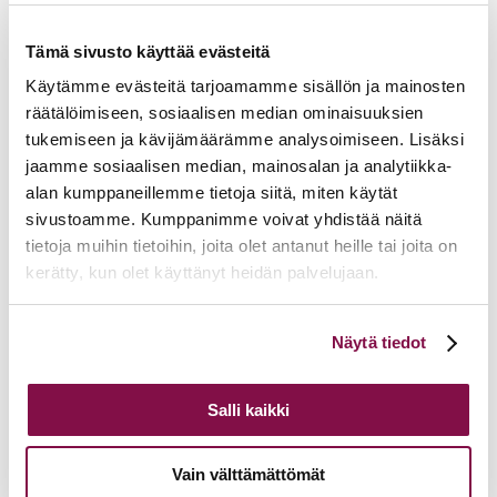
15.06.2026
Hiippakunnan toimintakalenteri syksy 2026
11.06.2026
Tuomiokapitulin päätöksiä 10.6.2026
Tämä sivusto käyttää evästeitä
Lisää ajankohtaista
Käytämme evästeitä tarjoamamme sisällön ja mainosten
räätälöimiseen, sosiaalisen median ominaisuuksien
tukemiseen ja kävijämäärämme analysoimiseen. Lisäksi
jaamme sosiaalisen median, mainosalan ja analytiikka-
alan kumppaneillemme tietoja siitä, miten käytät
sivustoamme. Kumppanimme voivat yhdistää näitä
tietoja muihin tietoihin, joita olet antanut heille tai joita on
kerätty, kun olet käyttänyt heidän palvelujaan.
Voit muuttaa evästeasetuksiesi hyväksyntää sivuston
Näytä tiedot
alalaidassa olevasta
Evästeasetukset
linkistä.
Salli kaikki
Vain välttämättömät