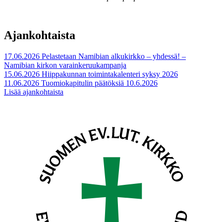
Ajankohtaista
17.06.2026
Pelastetaan Namibian alkukirkko – yhdessä! –
Namibian kirkon varainkeruukampanja
15.06.2026
Hiippakunnan toimintakalenteri syksy 2026
11.06.2026
Tuomiokapitulin päätöksiä 10.6.2026
Lisää ajankohtaista