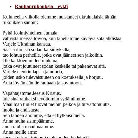
Rauhanrukouksia – evl.fi
Kuluneella viikolla olemme muistaneet ukrainalaisia tämän
rukouksen sanoin:
Pyhä Kolmiyhteinen Jumala,
vahvista meissä toivoa, kun lähellämme käytävä sota ahdistaa.
Varjele Ukrainan kansaa.
Säästä ihmisiä sodan kärsimyksiltä,
tuo lohtua perheille, jotka ovat jääneet sen jalkoihin.
Ole kaikkien niiden mukana,
jotka ovat joutuneet sodan keskelle tai pakenevat sitä.
Varjele etenkin lapsia ja nuoria,
joiden usko tulevaisuuteen on koetuksella ja horjuu.
Auta löytämään tie rauhaan ja sovintoon.
Vapahtajamme Jeesus Kristus,
tule sinä rauhaksi levottomiin sydämiimme.
Maailman tuulet tuovat meihin pelkoa ja turvattomuutta,
huolta ja ahdistusta.
Sen tähden anomme, että et hylkäisi meitä.
Anna rauha sisimpäämme,
anna rauha maailmaamme.
Anna meille armo
kasvaa uskon, toivon ja rakkauden hedelmää