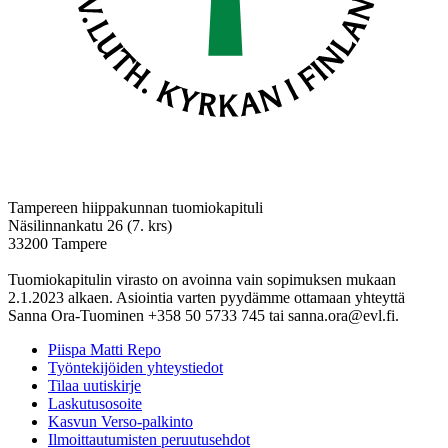
Tampereen hiippakunnan tuomiokapituli
Näsilinnankatu 26 (7. krs)
33200 Tampere
Tuomiokapitulin virasto on avoinna vain sopimuksen mukaan
2.1.2023 alkaen. Asiointia varten pyydämme ottamaan yhteyttä
Sanna Ora-Tuominen +358 50 5733 745 tai sanna.ora@evl.fi.
Piispa Matti Repo
Työntekijöiden yhteystiedot
Tilaa uutiskirje
Laskutusosoite
Kasvun Verso-palkinto
Ilmoittautumisten peruutusehdot