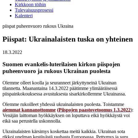
Kirkkoon töihin
Tulevaisuusprosessi
Kalenteri
piispat
puheenvuoro
rukous
Ukraina
Piispat: Ukrainalaisten tuska on yhteinen
18.3.2022
Suomen evankelis-luterilaisen kirkon piispojen
puheenvuoro ja rukous Ukrainan puolesta
Olemme olleet koolla ja seuranneet järkyttyneinä Ukrainan
tilannetta. Maanantaina 14.3.2022 päätimme ylimääräisessä
piispainkokouksessa avustuksesta sisarkirkollemme Ukrainassa.
Olemme rukoilleet yhdessä ukrainalaisten puolesta. Toistamme
aiemmat kannanottomme
(
Piispojen paastovetoomus 1.3.2022
):
Venäjän laittoman hyökkäyksen on loputtava eikä hyökkäystä voi
eikä saa perustella uskonnolla.
Ukrainalaisten kärsimys koskettaa meitä kaikkia. Ukrainan sota
rikkoi unelman kestävästä rauhasta Euroopassa. Pettymys ja suru