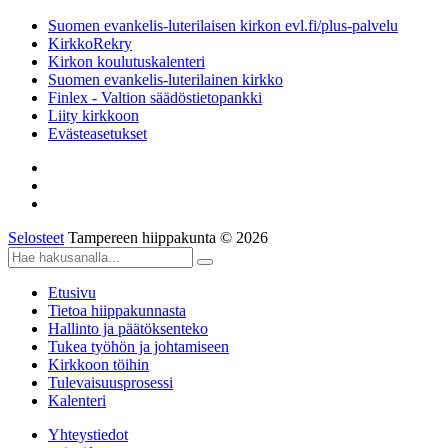
Suomen evankelis-luterilaisen kirkon evl.fi/plus-palvelu
KirkkoRekry
Kirkon koulutuskalenteri
Suomen evankelis-luterilainen kirkko
Finlex - Valtion säädöstietopankki
Liity kirkkoon
Evästeasetukset
Selosteet
Tampereen hiippakunta © 2026
Etusivu
Tietoa hiippakunnasta
Hallinto ja päätöksenteko
Tukea työhön ja johtamiseen
Kirkkoon töihin
Tulevaisuusprosessi
Kalenteri
Yhteystiedot