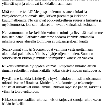
ylittävät rajat ja ulottuvat kaikkialle maailmaan.
Mitä voimme tehdä? Me piispat olemme saaneet lukuisia
yhteydenottoja suomalaisilta, kirkon jäseniltä ja kirkkoon
kuulumattomilta. Ne kertovat poikkeuksellisen suuresta tuskasta ja
myötätunnosta, jota suomalaiset tuntevat ukrainalaisia kohtaan.
Neuvottomuuden keskelläkin voimme toimia ja lievittää osaltamme
ihmisten hätää. Parhaiten autamme sodasta kärsiviä antamalla
rahallista apua alueella toimivien avustusjärjestöjen kautta.
Seurakunnat ympäri Suomen ovat valmiina vastaanottamaan
ukrainalaispakolaisia. Yhteistyö järjestöjen, kuntien, Suomen
ortodoksisen kirkon ja muiden toimijoiden kanssa on vahvaa.
Rukous vahvistaa hyvyyden voimaa. Kuljemme ukrainalaisten
rinnalla rukoillen rauhaa kaikille, jotka kärsivät sodan pahuudesta.
Pyydämme kaikkia kristittyjä ja hyvän tahdon ihmisiä muistamaan
rukouksissaan Ukrainaa. Muiden kirkkokuntien ja uskontojen
edustajat rukoilevat rinnallamme. Rukous läpäisee pahan, rakkaus
vihan ja toivo epätoivon.
Kirkossamme laaditut rukousaineistot tarjoavat sanoja rukoukseen
hädän hetkellä: