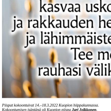
Piispat kokoontuivat 14.‒18.3.2022 Kuopion hiippakunnassa.
Kokoontumisen isäntänä oli Kuopion piispa
Jari Jolkkonen
.