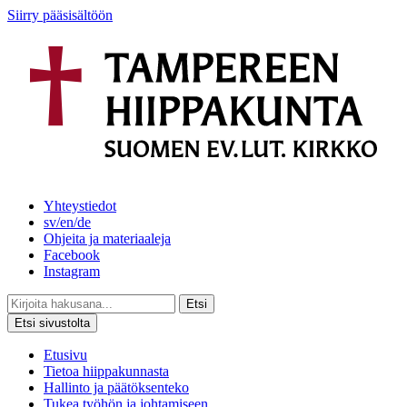
Siirry pääsisältöön
Yhteystiedot
sv/en/de
Ohjeita ja materiaaleja
Facebook
Instagram
Etsi
Etsi sivustolta
Etusivu
Tietoa hiippakunnasta
Hallinto ja päätöksenteko
Tukea työhön ja johtamiseen