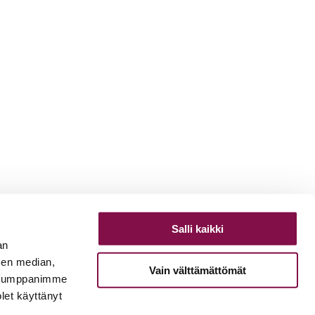
Salli kaikki
an
sen median,
Vain välttämättömät
. Kumppanimme
olet käyttänyt