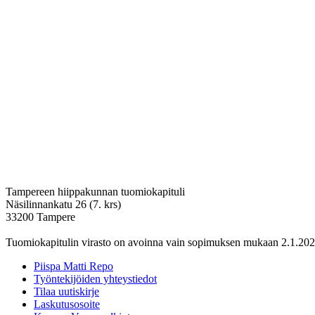
Tampereen hiippakunnan tuomiokapituli
Näsilinnankatu 26 (7. krs)
33200 Tampere
Tuomiokapitulin virasto on avoinna vain sopimuksen mukaan 2.1.202
Piispa Matti Repo
Työntekijöiden yhteystiedot
Tilaa uutiskirje
Laskutusosoite