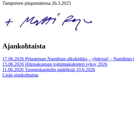
Tampereen piispantalossa 26.3.2025
Ajankohtaista
17.06.2026
Pelastetaan Namibian alkukirkko – yhdessä! – Namibian
15.06.2026
Hiippakunnan toimintakalenteri syksy 2026
11.06.2026
Tuomiokapitulin päätöksiä 10.6.2026
Lisää ajankohtaista