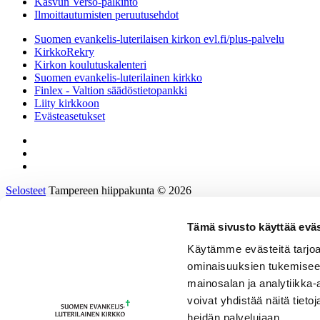
Kasvun Verso-palkinto
Ilmoittautumisten peruutusehdot
Suomen evankelis-luterilaisen kirkon evl.fi/plus-palvelu
KirkkoRekry
Kirkon koulutuskalenteri
Suomen evankelis-luterilainen kirkko
Finlex - Valtion säädöstietopankki
Liity kirkkoon
Evästeasetukset
Selosteet
Tampereen hiippakunta © 2026
Tämä sivusto käyttää eväs
Etusivu
Tietoa hiippakunnasta
Käytämme evästeitä tarjoa
Hallinto ja päätöksenteko
ominaisuuksien tukemisee
Tukea työhön ja johtamiseen
Kirkkoon töihin
mainosalan ja analytiikka
Tulevaisuusprosessi
voivat yhdistää näitä tietoja
Kalenteri
heidän palvelujaan.