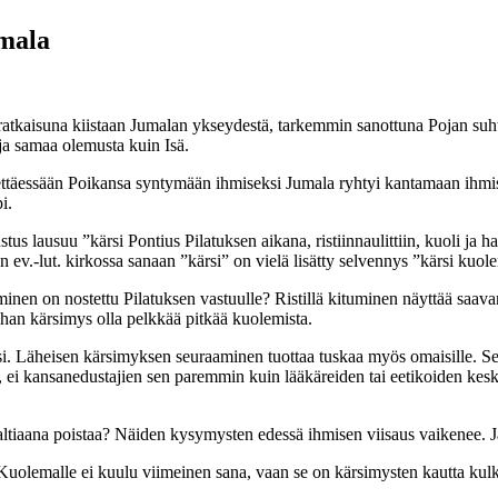
umala
tkaisuna kiistaan Jumalan ykseydestä, tarkemmin sanottuna Pojan suhtees
 ja samaa olemusta kuin Isä.
ettäessään Poikansa syntymään ihmiseksi Jumala ryhtyi kantamaan ihmiste
i.
 lausuu ”kärsi Pontius Pilatuksen aikana, ristiinnaulittiin, kuoli ja hau
en ev.-lut. kirkossa sanaan ”kärsi” on vielä lisätty selvennys ”kärsi kuo
seminen on nostettu Pilatuksen vastuulle? Ristillä kituminen näyttää s
ihan kärsimys olla pelkkää pitkää kuolemista.
si. Läheisen kärsimyksen seuraaminen tuottaa tuskaa myös omaisille. Se
ä, ei kansanedustajien sen paremmin kuin lääkäreiden tai eetikoiden kesk
valtiaana poistaa? Näiden kysymysten edessä ihmisen viisaus vaikenee. J
. Kuolemalle ei kuulu viimeinen sana, vaan se on kärsimysten kautta kul