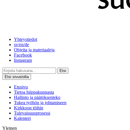
Yhteystiedot
sv/en/de
Ohjeita ja materiaaleja
Facebook
Instagram
Etsi
Etsi sivustolta
Etusivu
Tietoa hiippakunnasta
Hallinto ja päätöksenteko
Tukea työhön ja johtamiseen
Kirkkoon töihin
Tulevaisuusprosessi
Kalenteri
Yleinen