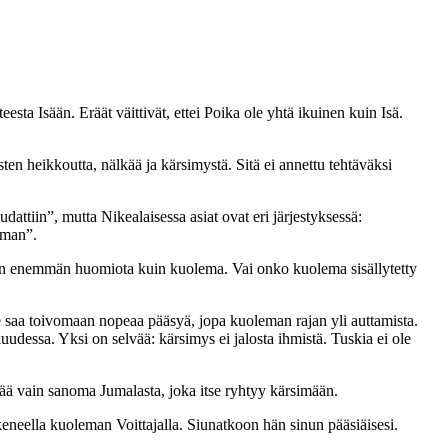
ta Isään. Eräät väittivät, ettei Poika ole yhtä ikuinen kuin Isä.
n heikkoutta, nälkää ja kärsimystä. Sitä ei annettu tehtäväksi
dattiin”, mutta Nikealaisessa asiat ovat eri järjestyksessä:
leman”.
aavan enemmän huomiota kuin kuolema. Vai onko kuolema sisällytetty
 saa toivomaan nopeaa pääsyä, jopa kuoleman rajan yli auttamista.
uudessa. Yksi on selvää: kärsimys ei jalosta ihmistä. Tuskia ei ole
ää vain sanoma Jumalasta, joka itse ryhtyy kärsimään.
keneella kuoleman Voittajalla. Siunatkoon hän sinun pääsiäisesi.