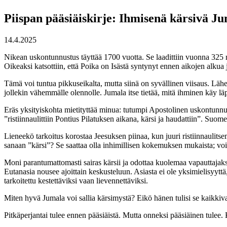
Piispan pääsiäiskirje: Ihmisenä kärsivä J
14.4.2025
Nikean uskontunnustus täyttää 1700 vuotta. Se laadittiin vuonna 325 ra
Oikeaksi katsottiin, että Poika on Isästä syntynyt ennen aikojen alkua
Tämä voi tuntua pikkuseikalta, mutta siinä on syvällinen viisaus. Läh
jollekin vähemmälle olennolle. Jumala itse tietää, mitä ihminen käy läp
Eräs yksityiskohta mietityttää minua: tutumpi Apostolinen uskontunnustus
”ristiinnaulittiin Pontius Pilatuksen aikana, kärsi ja haudattiin”. Suom
Lieneekö tarkoitus korostaa Jeesuksen piinaa, kun juuri ristiinnaulit
sanaan ”kärsi”? Se saattaa olla inhimillisen kokemuksen mukaista; vo
Moni parantumattomasti sairas kärsii ja odottaa kuolemaa vapauttajak
Eutanasia nousee ajoittain keskusteluun. Asiasta ei ole yksimielisyytt
tarkoitettu kestettäviksi vaan lievennettäviksi.
Miten hyvä Jumala voi sallia kärsimystä? Eikö hänen tulisi se kaikki
Pitkäperjantai tulee ennen pääsiäistä. Mutta onneksi pääsiäinen tulee