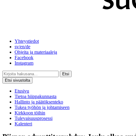
Yhteystiedot
sv/en/de
Ohjeita ja materiaaleja
Facebook
Instagram
Etsi
Etsi sivustolta
Etusivu
Tietoa hiippakunnasta
Hallinto ja päätöksenteko
Tukea työhön ja johtamiseen
Kirkkoon töihin
Tulevaisuusprosessi
Kalenteri