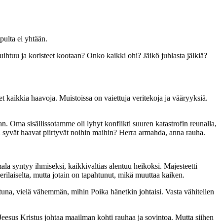
pulta ei yhtään.
kuihtuu ja koristeet kootaan? Onko kaikki ohi? Jäikö juhlasta jälkiä?
t kaikkia haavoja. Muistoissa on vaiettuja veritekoja ja vääryyksiä.
. Oma sisällissotamme oli lyhyt konflikti suuren katastrofin reunalla,
n syvät haavat piirtyvät noihin maihin? Herra armahda, anna rauha.
la syntyy ihmiseksi, kaikkivaltias alentuu heikoksi. Majesteetti
ilaiselta, mutta jotain on tapahtunut, mikä muuttaa kaiken.
tuna, vielä vähemmän, mihin Poika hänetkin johtaisi. Vasta vähitellen
Jeesus Kristus johtaa maailman kohti rauhaa ja sovintoa. Mutta siihen