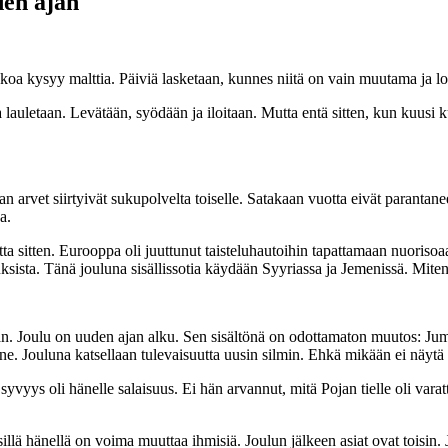
den ajan
kkoa kysyy malttia. Päiviä lasketaan, kunnes niitä on vain muutama ja lo
 lauletaan. Levätään, syödään ja iloitaan. Mutta entä sitten, kun kuusi 
arvet siirtyivät sukupolvelta toiselle. Satakaan vuotta eivät parantanee
a.
sitten. Eurooppa oli juuttunut taisteluhautoihin tapattamaan nuorisoaan
sista. Tänä jouluna sisällissotia käydään Syyriassa ja Jemenissä. Mite
aan. Joulu on uuden ajan alku. Sen sisältönä on odottamaton muutos: Juma
 Jouluna katsellaan tulevaisuutta uusin silmin. Ehkä mikään ei näytä er
yys oli hänelle salaisuus. Ei hän arvannut, mitä Pojan tielle oli varat
ä hänellä on voima muuttaa ihmisiä. Joulun jälkeen asiat ovat toisin. 