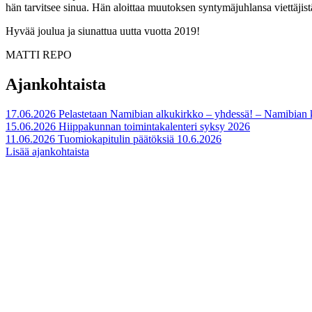
hän tarvitsee sinua. Hän aloittaa muutoksen syntymäjuhlansa viettäjist
Hyvää joulua ja siunattua uutta vuotta 2019!
MATTI REPO
Ajankohtaista
17.06.2026
Pelastetaan Namibian alkukirkko – yhdessä! – Namibian
15.06.2026
Hiippakunnan toimintakalenteri syksy 2026
11.06.2026
Tuomiokapitulin päätöksiä 10.6.2026
Lisää ajankohtaista