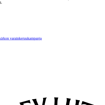
ä.
 kirkon varainkeruukampanja