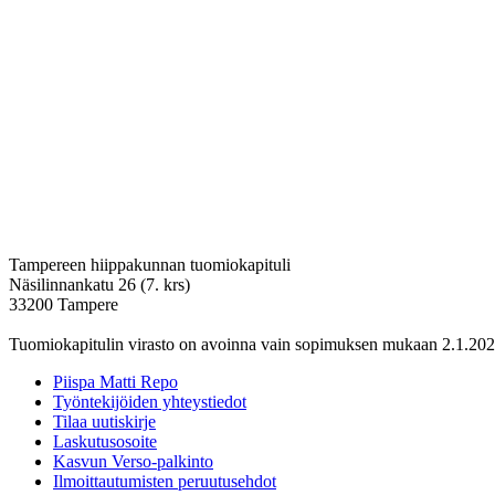
Tampereen hiippakunnan tuomiokapituli
Näsilinnankatu 26 (7. krs)
33200 Tampere
Tuomiokapitulin virasto on avoinna vain sopimuksen mukaan 2.1.202
Piispa Matti Repo
Työntekijöiden yhteystiedot
Tilaa uutiskirje
Laskutusosoite
Kasvun Verso-palkinto
Ilmoittautumisten peruutusehdot