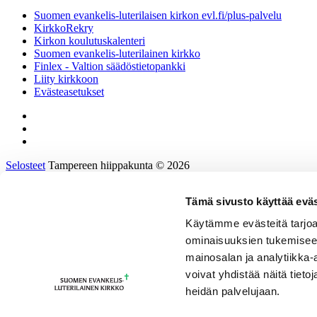
Suomen evankelis-luterilaisen kirkon evl.fi/plus-palvelu
KirkkoRekry
Kirkon koulutuskalenteri
Suomen evankelis-luterilainen kirkko
Finlex - Valtion säädöstietopankki
Liity kirkkoon
Evästeasetukset
Selosteet
Tampereen hiippakunta © 2026
Tämä sivusto käyttää eväs
Etusivu
Tietoa hiippakunnasta
Käytämme evästeitä tarjoa
Hallinto ja päätöksenteko
ominaisuuksien tukemisee
Tukea työhön ja johtamiseen
Kirkkoon töihin
mainosalan ja analytiikka
Tulevaisuusprosessi
voivat yhdistää näitä tietoja
Kalenteri
heidän palvelujaan.
Yhteystiedot