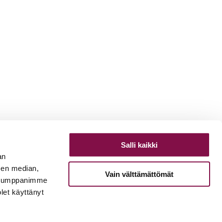
Salli kaikki
an
sen median,
Vain välttämättömät
. Kumppanimme
olet käyttänyt