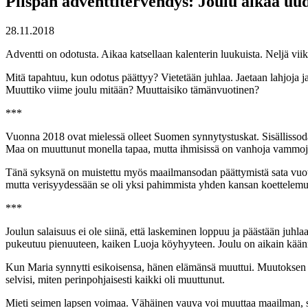
Piispan adventtitervehdys: Joulu alkaa uu
28.11.2018
Adventti on odotusta. Aikaa katsellaan kalenterin luukuista. Neljä vii
Mitä tapahtuu, kun odotus päättyy? Vietetään juhlaa. Jaetaan lahjoja ja
Muuttiko viime joulu mitään? Muuttaisiko tämänvuotinen?
***
Vuonna 2018 ovat mielessä olleet Suomen synnytystuskat. Sisällissodan 
Maa on muuttunut monella tapaa, mutta ihmisissä on vanhoja vammoj
Tänä syksynä on muistettu myös maailmansodan päättymistä sata vuotta 
mutta verisyydessään se oli yksi pahimmista yhden kansan koettelemuk
***
Joulun salaisuus ei ole siinä, että laskeminen loppuu ja päästään juhl
pukeutuu pienuuteen, kaiken Luoja köyhyyteen. Joulu on aikain käänne.
Kun Maria synnytti esikoisensa, hänen elämänsä muuttui. Muutoksen syv
selvisi, miten perinpohjaisesti kaikki oli muuttunut.
Mieti seimen lapsen voimaa. Vähäinen vauva voi muuttaa maailman, sill