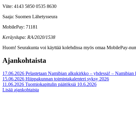
Viite: 4143 5850 0535 8630
Saaja: Suomen Lähetysseura
MobilePay: 71181
Keräyslupa: RA/2020/1538
Huom! Seurakunta voi käyttää kolehdissa myös omaa MobilePay-numeroa
Ajankohtaista
17.06.2026
Pelastetaan Namibian alkukirkko – yhdessä! – Namibian
15.06.2026
Hiippakunnan toimintakalenteri syksy 2026
11.06.2026
Tuomiokapitulin päätöksiä 10.6.2026
Lisää ajankohtaista