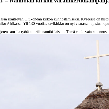
sä! – Namibian kirkon varainkeruukampanj
sa sijaitsevan Olukondan kirkon kunnostamiseksi. Kyseessä on histor
frikassa. Yli 130-vuotias savikirkko on nyt vaarassa rapistua lopullises
joten samalla työtä nuorille namibialaisille. Tämä ei ole vain rakennuspr