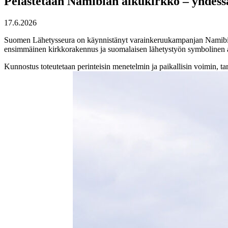
Pelastetaan Namibian alkukirkko – yhdes
17.6.2026
Suomen Lähetysseura on käynnistänyt varainkeruukampanjan Namibias
ensimmäinen kirkkorakennus ja suomalaisen lähetystyön symbolinen alku A
Kunnostus toteutetaan perinteisin menetelmin ja paikallisin voimin, tar