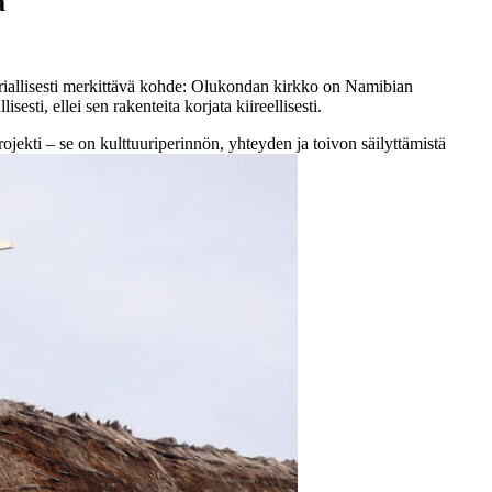
a
iallisesti merkittävä kohde: Olukondan kirkko on Namibian
ti, ellei sen rakenteita korjata kiireellisesti.
ojekti – se on kulttuuriperinnön, yhteyden ja toivon säilyttämistä