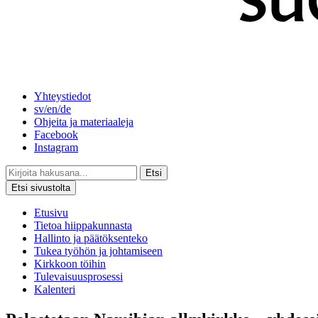
Yhteystiedot
sv/en/de
Ohjeita ja materiaaleja
Facebook
Instagram
Etsi
Etsi sivustolta
Etusivu
Tietoa hiippakunnasta
Hallinto ja päätöksenteko
Tukea työhön ja johtamiseen
Kirkkoon töihin
Tulevaisuusprosessi
Kalenteri