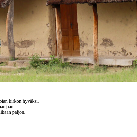
bian kirkon hyväksi.
panjaan.
ikaan paljon.