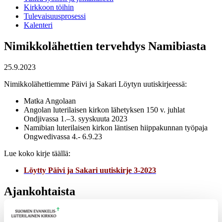
Kirkkoon töihin
Tulevaisuusprosessi
Kalenteri
Nimikkolähettien tervehdys Namibiasta
25.9.2023
Nimikkolähettiemme Päivi ja Sakari Löytyn uutiskirjeessä:
Matka Angolaan
Angolan luterilaisen kirkon lähetyksen 150 v. juhlat
Ondjivassa 1.–3. syyskuuta 2023
Namibian luterilaisen kirkon läntisen hiippakunnan työpaja
Ongwedivassa 4.- 6.9.23
Lue koko kirje täällä:
Löytty Päivi ja Sakari uutiskirje 3-2023
Ajankohtaista
17.06.2026
Pelastetaan Namibian alkukirkko – yhdessä! –
Namibian kirkon varainkeruukampanja