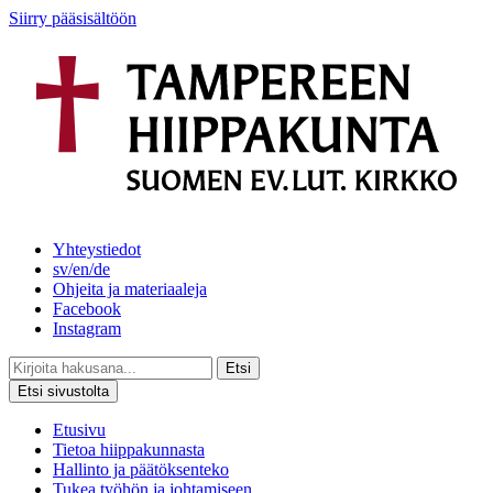
Siirry pääsisältöön
Yhteystiedot
sv/en/de
Ohjeita ja materiaaleja
Facebook
Instagram
Etsi
Etsi sivustolta
Etusivu
Tietoa hiippakunnasta
Hallinto ja päätöksenteko
Tukea työhön ja johtamiseen