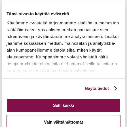
15.06.2026
Hiippakunnan toimintakalenteri syksy 2026
11.06.2026
Tuomiokapitulin päätöksiä 10.6.2026
Tämä sivusto käyttää evästeitä
Lisää ajankohtaista
Käytämme evästeitä tarjoamamme sisällön ja mainosten
räätälöimiseen, sosiaalisen median ominaisuuksien
tukemiseen ja kävijämäärämme analysoimiseen. Lisäksi
jaamme sosiaalisen median, mainosalan ja analytiikka-
alan kumppaneillemme tietoja siitä, miten käytät
sivustoamme. Kumppanimme voivat yhdistää näitä
tietoja muihin tietoihin, joita olet antanut heille tai joita on
kerätty, kun olet käyttänyt heidän palvelujaan.
Voit muuttaa evästeasetuksiesi hyväksyntää sivuston
Näytä tiedot
alalaidassa olevasta
Evästeasetukset
linkistä.
Salli kaikki
Vain välttämättömät