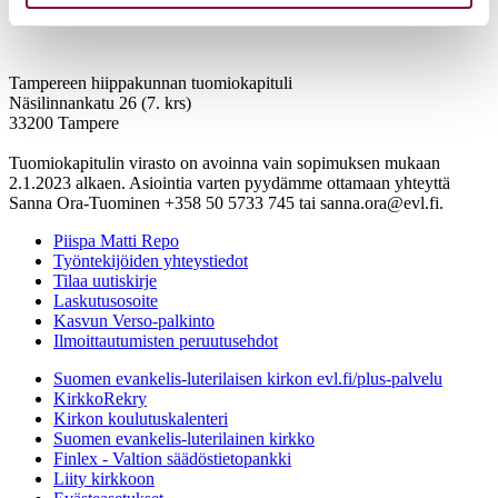
Tampereen hiippakunnan tuomiokapituli
Näsilinnankatu 26 (7. krs)
33200 Tampere
Tuomiokapitulin virasto on avoinna vain sopimuksen mukaan
2.1.2023 alkaen. Asiointia varten pyydämme ottamaan yhteyttä
Sanna Ora-Tuominen +358 50 5733 745 tai sanna.ora@evl.fi.
Piispa Matti Repo
Työntekijöiden yhteystiedot
Tilaa uutiskirje
Laskutusosoite
Kasvun Verso-palkinto
Ilmoittautumisten peruutusehdot
Suomen evankelis-luterilaisen kirkon evl.fi/plus-palvelu
KirkkoRekry
Kirkon koulutuskalenteri
Suomen evankelis-luterilainen kirkko
Finlex - Valtion säädöstietopankki
Liity kirkkoon